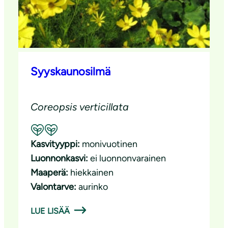
Syyskaunosilmä
Coreopsis verticillata
Suositeltavuus: Hyvä pölyttäjäkasvi
Kasvityyppi:
monivuotinen
Luonnonkasvi:
ei luonnonvarainen
Maaperä:
hiekkainen
Valontarve:
aurinko
LUE LISÄÄ