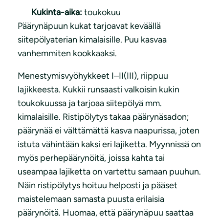
Kukinta-aika:
toukokuu
Päärynäpuun kukat tarjoavat keväällä
siitepölyaterian kimalaisille. Puu kasvaa
vanhemmiten kookkaaksi.
Menestymisvyöhykkeet I–II(III), riippuu
lajikkeesta. Kukkii runsaasti valkoisin kukin
toukokuussa ja tarjoaa siitepölyä mm.
kimalaisille. Ristipölytys takaa päärynäsadon;
päärynää ei välttämättä kasva naapurissa, joten
istuta vähintään kaksi eri lajiketta. Myynnissä on
myös perhepäärynöitä, joissa kahta tai
useampaa lajiketta on vartettu samaan puuhun.
Näin ristipölytys hoituu helposti ja pääset
maistelemaan samasta puusta erilaisia
päärynöitä. Huomaa, että päärynäpuu saattaa