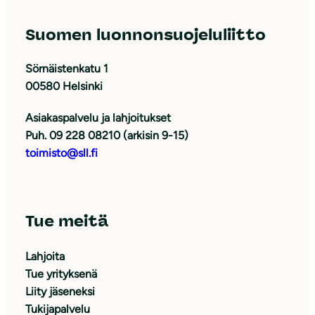
Suomen luonnonsuojeluliitto
Sörnäistenkatu 1
00580 Helsinki
Asiakaspalvelu ja lahjoitukset
Puh. 09 228 08210 (arkisin 9-15)
toimisto@sll.fi
Tue meitä
Lahjoita
Tue yrityksenä
Liity jäseneksi
Tukijapalvelu