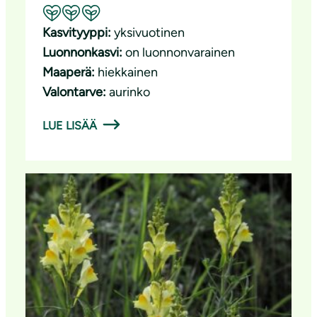
Suositeltavuus: Erinomainen pölyttäjäkasvi
Kasvityyppi:
yksivuotinen
Luonnonkasvi:
on luonnonvarainen
Maaperä:
hiekkainen
Valontarve:
aurinko
LUE LISÄÄ