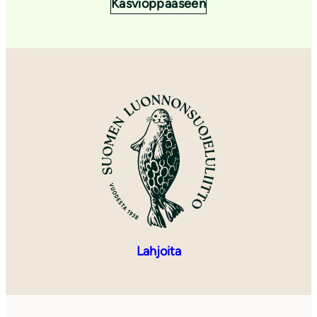
Kasvioppaaseen
Lahjoita