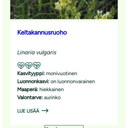
Keltakannusruoho
Linaria vulgaris
Suositeltavuus: Erinomainen pölyttäjäkasvi
Kasvityyppi:
monivuotinen
Luonnonkasvi:
on luonnonvarainen
Maaperä:
hiekkainen
Valontarve:
aurinko
LUE LISÄÄ