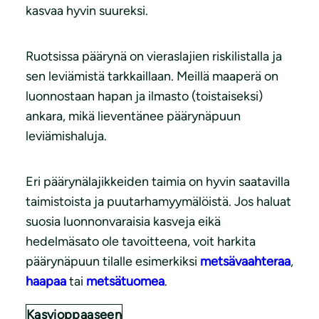
kasvaa hyvin suureksi.
Ruotsissa päärynä on vieraslajien riskilistalla ja
sen leviämistä tarkkaillaan. Meillä maaperä on
luonnostaan hapan ja ilmasto (toistaiseksi)
ankara, mikä lieventänee päärynäpuun
leviämishaluja.
Eri päärynälajikkeiden taimia on hyvin saatavilla
taimistoista ja puutarhamyymälöistä. Jos haluat
suosia luonnonvaraisia kasveja eikä
hedelmäsato ole tavoitteena, voit harkita
päärynäpuun tilalle esimerkiksi
metsävaahteraa
,
haapaa
tai
metsätuomea
.
Kasvioppaaseen