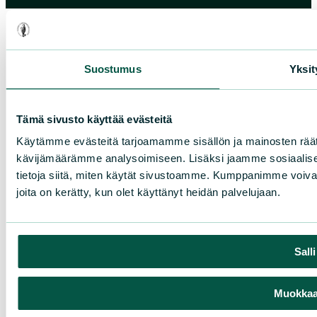
Suostumus
Yksit
Tämä sivusto käyttää evästeitä
Käytämme evästeitä tarjoamamme sisällön ja mainosten räät
kävijämäärämme analysoimiseen. Lisäksi jaamme sosiaalise
tietoja siitä, miten käytät sivustoamme. Kumppanimme voivat yhd
joita on kerätty, kun olet käyttänyt heidän palvelujaan.
Sall
Muokkaa 