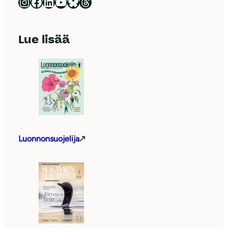
Luonnonsuojeluliitto Instagramissa
Luonnonsuojeluliitto Facebookissa
Luonnonsuojeluliitto LinkedInissä
Luonnonsuojeluliiton YouTube-kanava
Luonnonsuojeluliitto Blueskyssa
Luonnonsuojeluliitto Threadsissa
Lue lisää
Luonnonsuojelija