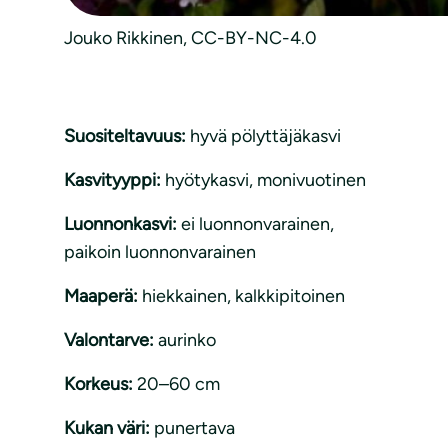
Jouko Rikkinen, CC-BY-NC-4.0
Suositeltavuus:
hyvä pölyttäjäkasvi
Kasvityyppi:
hyötykasvi
, 
monivuotinen
Luonnonkasvi:
ei luonnonvarainen
, 
paikoin luonnonvarainen
Maaperä:
hiekkainen
, 
kalkkipitoinen
Valontarve:
aurinko
Korkeus:
20–60 cm
Kukan väri:
punertava