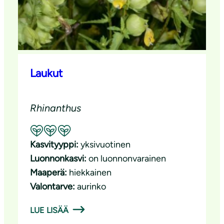
Laukut
Rhinanthus
Suositeltavuus: Erinomainen pölyttäjäkasvi
Kasvityyppi:
yksivuotinen
Luonnonkasvi:
on luonnonvarainen
Maaperä:
hiekkainen
Valontarve:
aurinko
LUE LISÄÄ