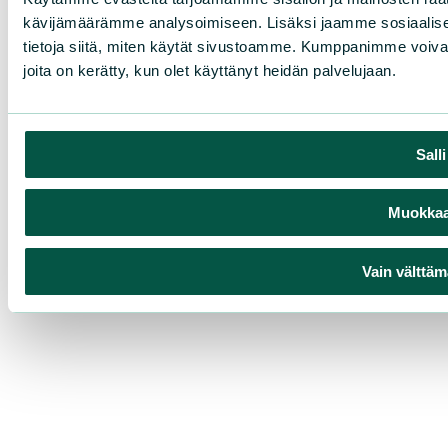
kävijämäärämme analysoimiseen. Lisäksi jaamme sosiaalise
tietoja siitä, miten käytät sivustoamme. Kumppanimme voivat yhd
joita on kerätty, kun olet käyttänyt heidän palvelujaan.
Sall
Muokkaa 
Vain välttäm