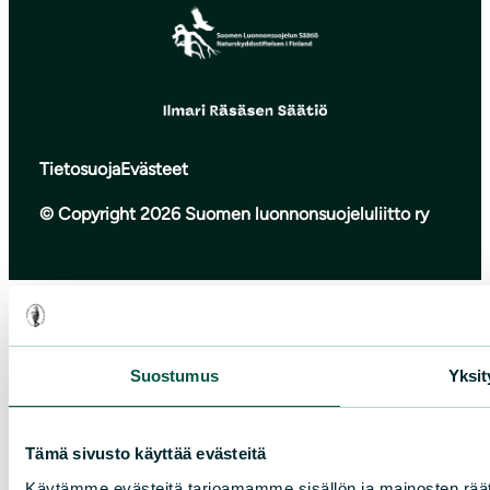
Tietosuoja
Evästeet
© Copyright 2026 Suomen luonnonsuojeluliitto ry
Suostumus
Yksit
Tämä sivusto käyttää evästeitä
Käytämme evästeitä tarjoamamme sisällön ja mainosten räät