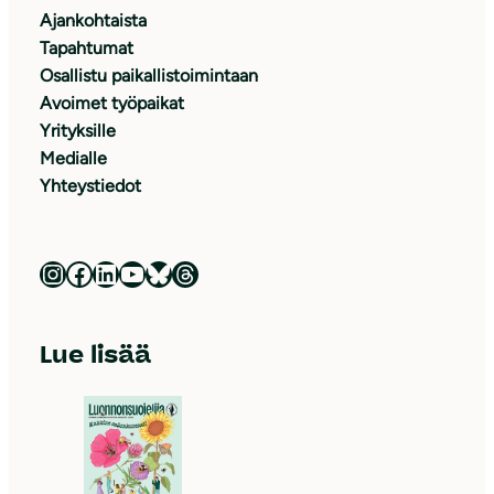
Ajankohtaista
Tapahtumat
Osallistu paikallistoimintaan
Avoimet työpaikat
Yrityksille
Medialle
Yhteystiedot
Luonnonsuojeluliitto Instagramissa
Luonnonsuojeluliitto Facebookissa
Luonnonsuojeluliitto LinkedInissä
Luonnonsuojeluliiton YouTube-kanava
Luonnonsuojeluliitto Blueskyssa
Luonnonsuojeluliitto Threadsissa
Lue lisää