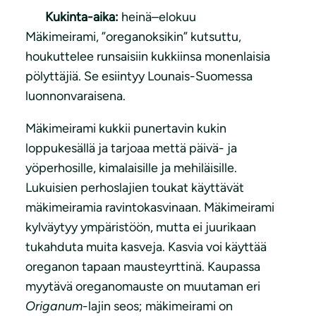
Kukinta-aika:
heinä–elokuu
Mäkimeirami, ”oreganoksikin” kutsuttu,
houkuttelee runsaisiin kukkiinsa monenlaisia
pölyttäjiä. Se esiintyy Lounais-Suomessa
luonnonvaraisena.
Mäkimeirami kukkii punertavin kukin
loppukesällä ja tarjoaa mettä päivä- ja
yöperhosille, kimalaisille ja mehiläisille.
Lukuisien perhoslajien toukat käyttävät
mäkimeiramia ravintokasvinaan. Mäkimeirami
kylväytyy ympäristöön, mutta ei juurikaan
tukahduta muita kasveja. Kasvia voi käyttää
oreganon tapaan mausteyrttinä. Kaupassa
myytävä oreganomauste on muutaman eri
Origanum
-lajin seos; mäkimeirami on