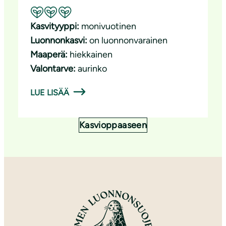
Suositeltavuus: Erinomainen pölyttäjäkasvi
Kasvityyppi:
monivuotinen
Luonnonkasvi:
on luonnonvarainen
Maaperä:
hiekkainen
Valontarve:
aurinko
LUE LISÄÄ
Kasvioppaaseen