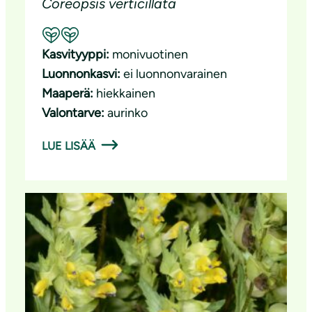
Coreopsis verticillata
Suositeltavuus: Hyvä pölyttäjäkasvi
Kasvityyppi:
monivuotinen
Luonnonkasvi:
ei luonnonvarainen
Maaperä:
hiekkainen
Valontarve:
aurinko
LUE LISÄÄ