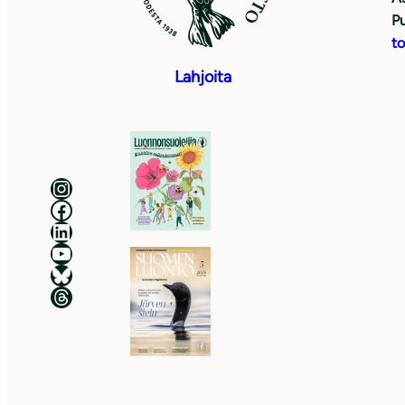
Pu
to
Lahjoita
Luonnonsuojeluliitto Instagramissa
Luonnonsuojeluliitto Facebookissa
Luonnonsuojeluliitto LinkedInissä
Luonnonsuojeluliiton YouTube-kanava
Luonnonsuojeluliitto Blueskyssa
Luonnonsuojeluliitto Threadsissa