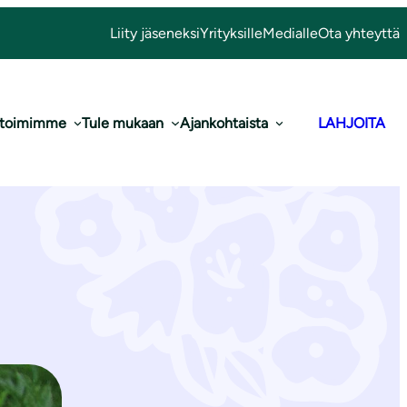
Liity jäseneksi
Yrityksille
Medialle
Ota yhteyttä
 toimimme
Tule mukaan
Ajankohtaista
LAHJOITA