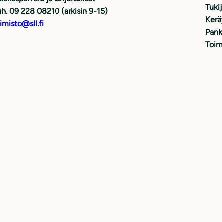
Tuki
h. 09 228 08210 (arkisin 9-15)
Kerä
imisto@sll.fi
Pank
Toim