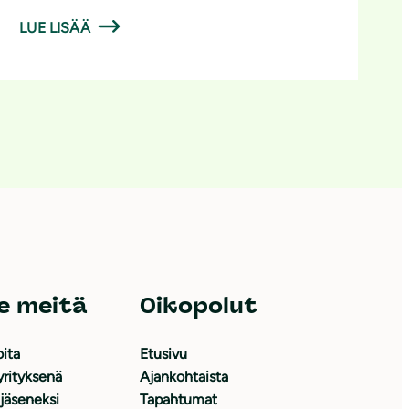
LUE LISÄÄ
e meitä
Oikopolut
oita
Etusivu
yrityksenä
Ajankohtaista
 jäseneksi
Tapahtumat