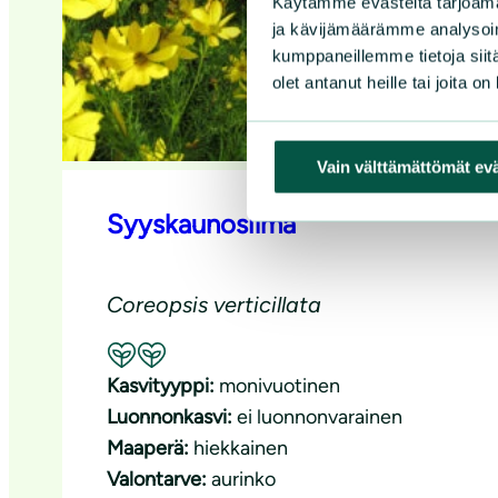
Käytämme evästeitä tarjoama
ja kävijämäärämme analysoim
kumppaneillemme tietoja siitä
olet antanut heille tai joita o
Vain välttämättömät ev
Syyskaunosilmä
Coreopsis verticillata
Suositeltavuus: Hyvä pölyttäjäkasvi
Kasvityyppi:
monivuotinen
Luonnonkasvi:
ei luonnonvarainen
Maaperä:
hiekkainen
Valontarve:
aurinko