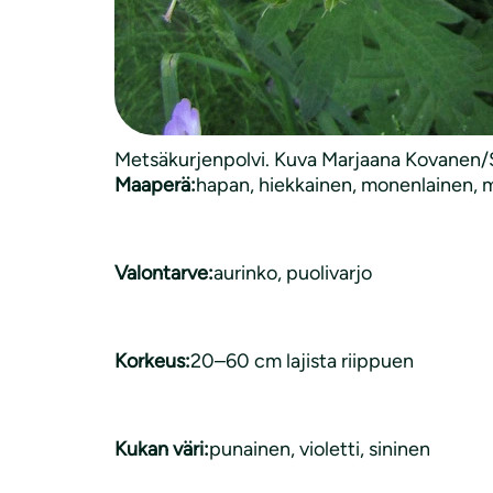
Kasvityyppi:
monivuotinen
Luonnonkasvi:
on luonnonvarainen
Metsäkurjenpolvi. Kuva Marjaana Kovanen/
Maaperä:
hapan
, 
hiekkainen
, 
monenlainen
, 
m
Valontarve:
aurinko
, 
puolivarjo
Korkeus:
20–60 cm lajista riippuen
Kukan väri:
punainen, violetti, sininen