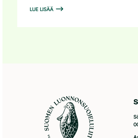
LUE LISÄÄ
S
Sö
0
As