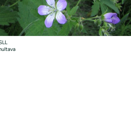
SLL
ultava