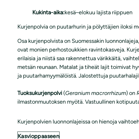
Kukinta-aika:
kesä–elokuu lajista riippuen
Kurjenpolvia on puutarhurin ja pölyttäjien iloksi mo
Osa kurjenpolvista on Suomessakin luonnonlajeja,
ovat monien perhostoukkien ravintokasveja. Kurjen
erilaisia ja niistä saa rakennettua värikkäitä, vaiht
metsän reunaan. Matalat ja tiheät lajit toimivat 
ja puutarhamyymälöistä. Jalostettuja puutarhalajik
Tuoksukurjenpolvi
(
Geranium macrorrhizum
) on
R
ilmastonmuutoksen myötä. Vastuullinen kotipuutarh
Kurjenpolvien luonnonlajeissa on hienoja vaihtoeh
Kasvioppaaseen