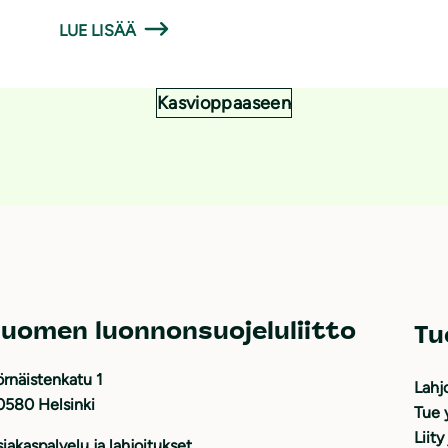
LUE LISÄÄ
Kasvioppaaseen
uomen luonnonsuojeluliitto
Tu
rnäistenkatu 1
Lahj
0580 Helsinki
Tue 
Liity
iakaspalvelu ja lahjoitukset