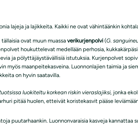
nia lajeja ja lajikkeita. Kaikki ne ovat vähintäänkin kohtal
 tällaisia ovat muun muassa
verikurjenpolvi
(
G. sanguine
polvet houkuttelevat medellään perhosia, kukkakärpäsiä, 
elevia ja pölyttäjäystävällisiä istutuksia. Kurjenpolvet sop
hyvin myös maanpeitekasveina. Luonnonlajien taimia ja siem
keita on hyvin saatavilla.
uotsissa luokiteltu korkean riskin vieraslajiksi,
jonka ekol
uri pitää huolen, etteivät koristekasvit pääse leviämään
toja puutarhaankin. Luonnonvaraisia kasveja kannattaa su