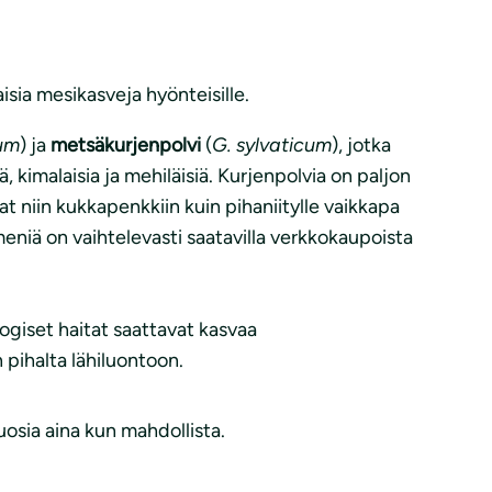
aisia mesikasveja hyönteisille.
um
) ja
metsäkurjenpolvi
(
G. sylvaticum
), jotka
kimalaisia ja mehiläisiä. Kurjenpolvia on paljon
ivat niin kukkapenkkiin kuin pihaniitylle vaikkapa
eniä on vaihtelevasti saatavilla verkkokaupoista
ogiset haitat saattavat kasvaa
 pihalta lähiluontoon.
osia aina kun mahdollista.