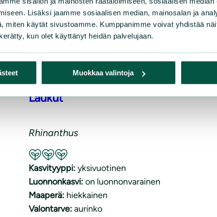
mme sisällön ja mainosten räätälöimiseen, sosiaalisen median
iseen. Lisäksi jaamme sosiaalisen median, mainosalan ja analy
, miten käytät sivustoamme. Kumppanimme voivat yhdistää näitä t
n kerätty, kun olet käyttänyt heidän palvelujaan.
ästeet
Muokkaa valintoja
Laukut
Rhinanthus
Suositeltavuus: Erinomainen pölyttäjäkasvi
Kasvityyppi:
yksivuotinen
Luonnonkasvi:
on luonnonvarainen
Maaperä:
hiekkainen
Valontarve:
aurinko