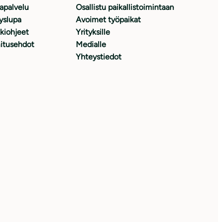
japalvelu
Osallistu paikallistoimintaan
yslupa
Avoimet työpaikat
kiohjeet
Yrityksille
itusehdot
Medialle
Yhteystiedot