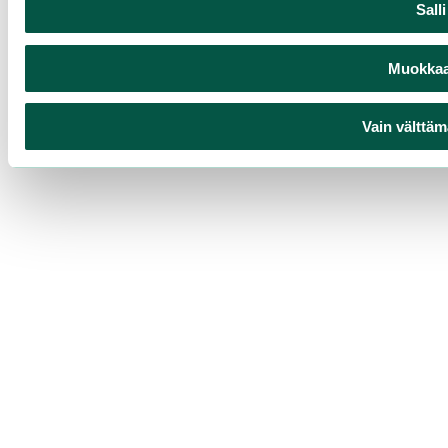
Sall
Muokkaa 
Vain välttäm