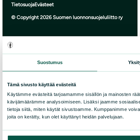
Tietosuoja
Evästeet
© Copyright 2026 Suomen luonnonsuojeluliitto ry
Suostumus
Yksit
Tämä sivusto käyttää evästeitä
Käytämme evästeitä tarjoamamme sisällön ja mainosten räät
kävijämäärämme analysoimiseen. Lisäksi jaamme sosiaalise
tietoja siitä, miten käytät sivustoamme. Kumppanimme voivat yhd
joita on kerätty, kun olet käyttänyt heidän palvelujaan.