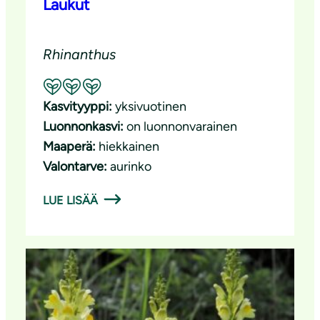
Laukut
Rhinanthus
Suositeltavuus: Erinomainen pölyttäjäkasvi
Kasvityyppi:
yksivuotinen
Luonnonkasvi:
on luonnonvarainen
Maaperä:
hiekkainen
Valontarve:
aurinko
LUE LISÄÄ