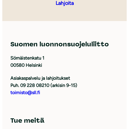
Lahjoita
Suomen luonnonsuojeluliitto
Sörnäistenkatu 1
00580 Helsinki
Asiakaspalvelu ja lahjoitukset
Puh. 09 228 08210 (arkisin 9-15)
toimisto@sll.fi
Tue meitä