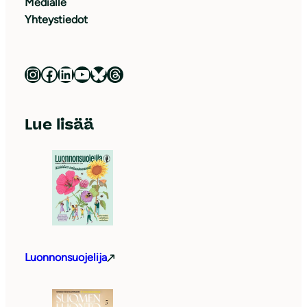
Medialle
Yhteystiedot
Luonnonsuojeluliitto Instagramissa
Luonnonsuojeluliitto Facebookissa
Luonnonsuojeluliitto LinkedInissä
Luonnonsuojeluliiton YouTube-kanava
Luonnonsuojeluliitto Blueskyssa
Luonnonsuojeluliitto Threadsissa
Lue lisää
Luonnonsuojelija