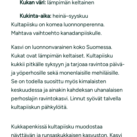
Kukan väri:
lämpimän keltainen
Kukinta-aika:
heinä–syyskuu
Kultapiisku on komea luonnonperenna.
Mahtava vaihtoehto kanadanpiiskulle.
Kasvi on luonnonvarainen koko Suomessa.
Kukat ovat lämpimän keltaiset. Kultapiisku
kukkii pitkälle syksyyn ja tarjoaa ravintoa päivä-
ja yöperhosille sekä monenlaisille mehiläisille.
Se on todella suosittu myös kimalaisten
keskuudessa ja ainakin kahdeksan uhanalaisen
perhoslajin ravintokasvi. Linnut syövät talvella
kultapiiskun pähkylöitä.
Kukkapenkissä kultapiisku muodostaa
näyttävän ja runsaskukkaisen kasvuston. Kasvi