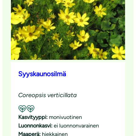
Syyskaunosilmä
Coreopsis verticillata
Suositeltavuus: Hyvä pölyttäjäkasvi
Kasvityyppi:
monivuotinen
Luonnonkasvi:
ei luonnonvarainen
Maaperä:
hiekkainen