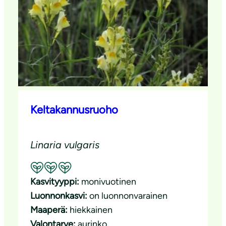
Keltakannusruoho
Linaria vulgaris
Suositeltavuus: Erinomainen pölyttäjäkasvi
Kasvityyppi:
monivuotinen
Luonnonkasvi:
on luonnonvarainen
Maaperä:
hiekkainen
Valontarve:
aurinko