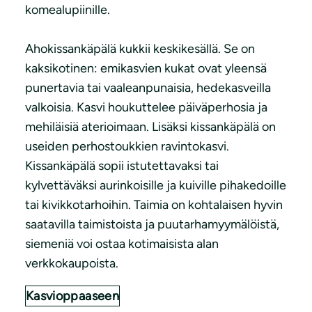
komealupiinille.
Ahokissankäpälä kukkii keskikesällä. Se on
kaksikotinen: emikasvien kukat ovat yleensä
punertavia tai vaaleanpunaisia, hedekasveilla
valkoisia. Kasvi houkuttelee päiväperhosia ja
mehiläisiä aterioimaan. Lisäksi kissankäpälä on
useiden perhostoukkien ravintokasvi.
Kissankäpälä sopii istutettavaksi tai
kylvettäväksi aurinkoisille ja kuiville pihakedoille
tai kivikkotarhoihin. Taimia on kohtalaisen hyvin
saatavilla taimistoista ja puutarhamyymälöistä,
siemeniä voi ostaa kotimaisista alan
verkkokaupoista.
Kasvioppaaseen