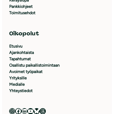
Keräyslupa
Pankkiohjeet
Toimitusehdot
Oikopolut
Etusivu
Ajankohtaista
Tapahtumat
Osallistu paikallistoimintaan
Avoimet työpaikat
Yrityksille
Medialle
Yhteystiedot
Luonnonsuojeluliitto Instagramissa
Luonnonsuojeluliitto Facebookissa
Luonnonsuojeluliitto LinkedInissä
Luonnonsuojeluliiton YouTube-kanava
Luonnonsuojeluliitto Blueskyssa
Luonnonsuojeluliitto Threadsissa