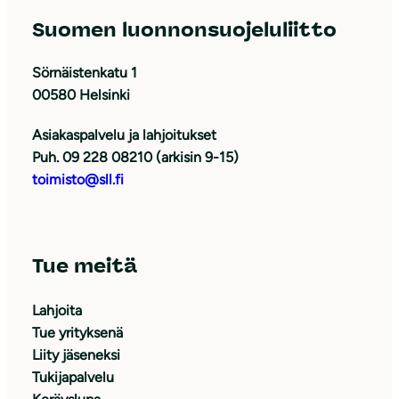
Suomen luonnonsuojeluliitto
Sörnäistenkatu 1
00580 Helsinki
Asiakaspalvelu ja lahjoitukset
Puh. 09 228 08210 (arkisin 9-15)
toimisto@sll.fi
Tue meitä
Lahjoita
Tue yrityksenä
Liity jäseneksi
Tukijapalvelu