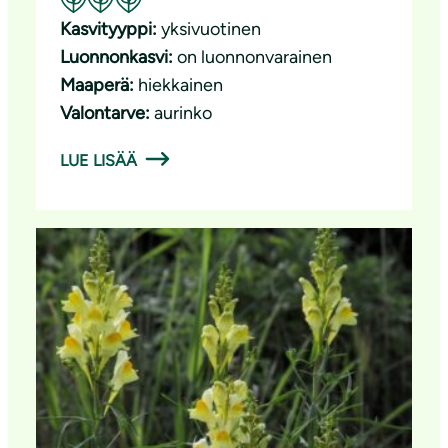
Suositeltavuus: Erinomainen pölyttäjäkasvi
Kasvityyppi:
yksivuotinen
Luonnonkasvi:
on luonnonvarainen
Maaperä:
hiekkainen
Valontarve:
aurinko
LUE LISÄÄ