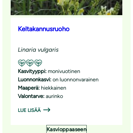
Keltakannusruoho
Linaria vulgaris
Suositeltavuus: Erinomainen pölyttäjäkasvi
Kasvityyppi:
monivuotinen
Luonnonkasvi:
on luonnonvarainen
Maaperä:
hiekkainen
Valontarve:
aurinko
LUE LISÄÄ
Kasvioppaaseen