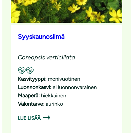
Syyskaunosilmä
Coreopsis verticillata
Suositeltavuus: Hyvä pölyttäjäkasvi
Kasvityyppi:
monivuotinen
Luonnonkasvi:
ei luonnonvarainen
Maaperä:
hiekkainen
Valontarve:
aurinko
LUE LISÄÄ