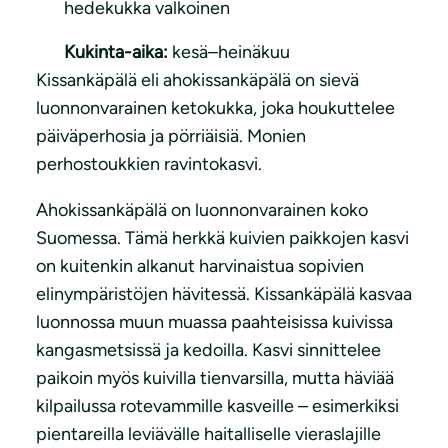
hedekukka valkoinen
Kukinta-aika:
kesä–heinäkuu
Kissankäpälä eli ahokissankäpälä on sievä
luonnonvarainen ketokukka, joka houkuttelee
päiväperhosia ja pörriäisiä. Monien
perhostoukkien ravintokasvi.
Ahokissankäpälä on luonnonvarainen koko
Suomessa. Tämä herkkä kuivien paikkojen kasvi
on kuitenkin alkanut harvinaistua sopivien
elinympäristöjen hävitessä. Kissankäpälä kasvaa
luonnossa muun muassa paahteisissa kuivissa
kangasmetsissä ja kedoilla. Kasvi sinnittelee
paikoin myös kuivilla tienvarsilla, mutta häviää
kilpailussa rotevammille kasveille – esimerkiksi
pientareilla leviävälle haitalliselle vieraslajille