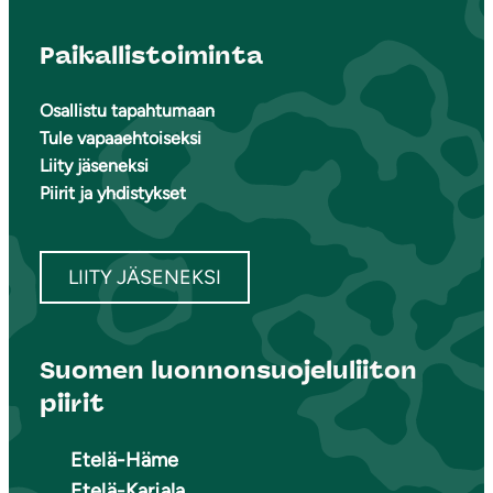
Paikallistoiminta
Osallistu tapahtumaan
Tule vapaaehtoiseksi
Liity jäseneksi
Piirit ja yhdistykset
LIITY JÄSENEKSI
Suomen luonnonsuojeluliiton
piirit
Etelä-Häme
Etelä-Karjala