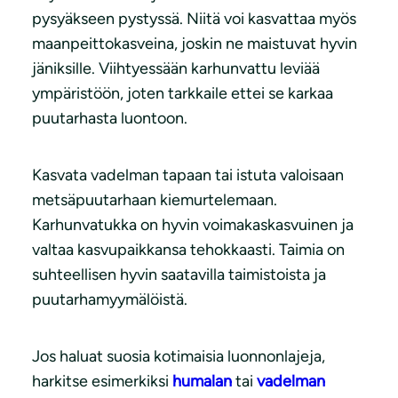
pysyäkseen pystyssä. Niitä voi kasvattaa myös
maanpeittokasveina, joskin ne maistuvat hyvin
jäniksille. Viihtyessään karhunvattu leviää
ympäristöön, joten tarkkaile ettei se karkaa
puutarhasta luontoon.
Kasvata vadelman tapaan tai istuta valoisaan
metsäpuutarhaan kiemurtelemaan.
Karhunvatukka on hyvin voimakaskasvuinen ja
valtaa kasvupaikkansa tehokkaasti. Taimia on
suhteellisen hyvin saatavilla taimistoista ja
puutarhamyymälöistä.
Jos haluat suosia kotimaisia luonnonlajeja,
harkitse esimerkiksi
humalan
tai
vadelman