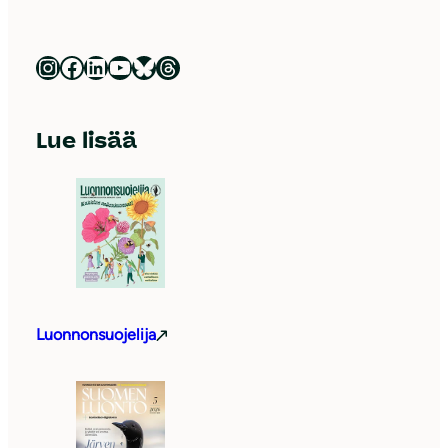
Luonnonsuojeluliitto Instagramissa
Luonnonsuojeluliitto Facebookissa
Luonnonsuojeluliitto LinkedInissä
Luonnonsuojeluliiton YouTube-kanava
Luonnonsuojeluliitto Blueskyssa
Luonnonsuojeluliitto Threadsissa
Lue lisää
Luonnonsuojelija