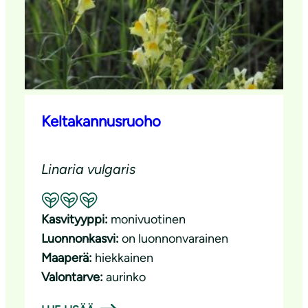
Keltakannusruoho
Linaria vulgaris
Suositeltavuus: Erinomainen pölyttäjäkasvi
Kasvityyppi:
monivuotinen
Luonnonkasvi:
on luonnonvarainen
Maaperä:
hiekkainen
Valontarve:
aurinko