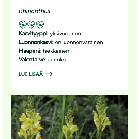
Rhinanthus
Suositeltavuus: Erinomainen pölyttäjäkasvi
Kasvityyppi:
yksivuotinen
Luonnonkasvi:
on luonnonvarainen
Maaperä:
hiekkainen
Valontarve:
aurinko
LUE LISÄÄ