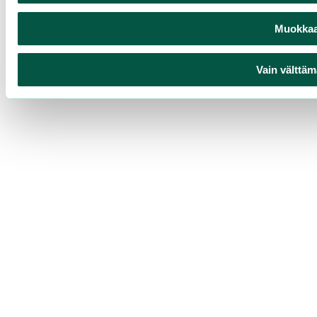
Muokkaa 
Vain välttäm