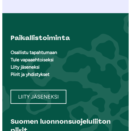
Paikallistoiminta
Osallistu tapahtumaan
Tule vapaaehtoiseksi
Liity jäseneksi
Piirit ja yhdistykset
LIITY JÄSENEKSI
Suomen luonnonsuojeluliiton
piirit