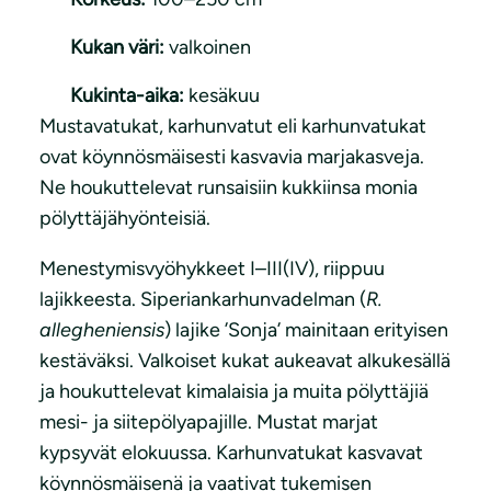
Kukan väri:
valkoinen
Kukinta-aika:
kesäkuu
Mustavatukat, karhunvatut eli karhunvatukat
ovat köynnösmäisesti kasvavia marjakasveja.
Ne houkuttelevat runsaisiin kukkiinsa monia
pölyttäjähyönteisiä.
Menestymisvyöhykkeet I–III(IV), riippuu
lajikkeesta. Siperiankarhunvadelman (
R.
allegheniensis
) lajike ’Sonja’ mainitaan erityisen
kestäväksi. Valkoiset kukat aukeavat alkukesällä
ja houkuttelevat kimalaisia ja muita pölyttäjiä
mesi- ja siitepölyapajille. Mustat marjat
kypsyvät elokuussa. Karhunvatukat kasvavat
köynnösmäisenä ja vaativat tukemisen