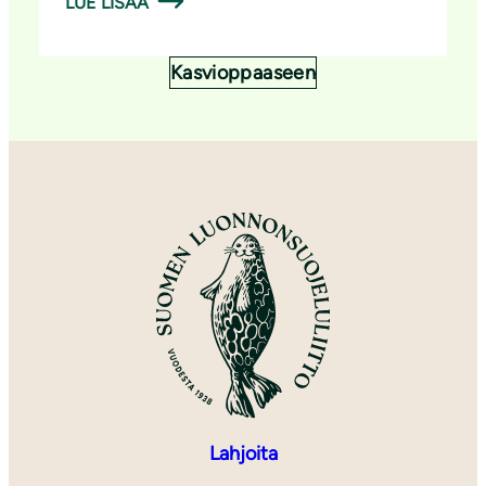
LUE LISÄÄ
Kasvioppaaseen
Lahjoita