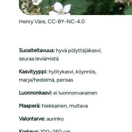
Henry Väre, CC-BY-NC-4.0
Suositeltavuus:
hyvä pölyttäjäkasvi
, 
seuraa leviämistä
Kasvityyppi:
hyötykasvi
, 
köynnös
, 
marja/hedelmä
, 
pensas
Luonnonkasvi:
ei luonnonvarainen
Maaperä:
hiekkainen
, 
multava
Valontarve:
aurinko
Korkeus:
100–250 cm