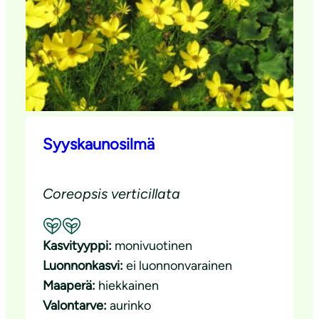
Syyskaunosilmä
Coreopsis verticillata
Suositeltavuus: Hyvä pölyttäjäkasvi
Kasvityyppi:
monivuotinen
Luonnonkasvi:
ei luonnonvarainen
Maaperä:
hiekkainen
Valontarve:
aurinko