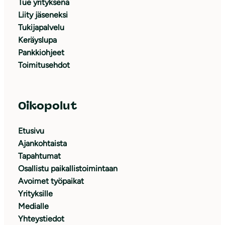
Tue yrityksenä
Liity jäseneksi
Tukijapalvelu
Keräyslupa
Pankkiohjeet
Toimitusehdot
Oikopolut
Etusivu
Ajankohtaista
Tapahtumat
Osallistu paikallistoimintaan
Avoimet työpaikat
Yrityksille
Medialle
Yhteystiedot