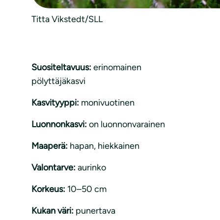
Titta Vikstedt/SLL
Suositeltavuus:
erinomainen
pölyttäjäkasvi
Kasvityyppi:
monivuotinen
Luonnonkasvi:
on luonnonvarainen
Maaperä:
hapan
, 
hiekkainen
Valontarve:
aurinko
Korkeus:
10–50 cm
Kukan väri:
punertava