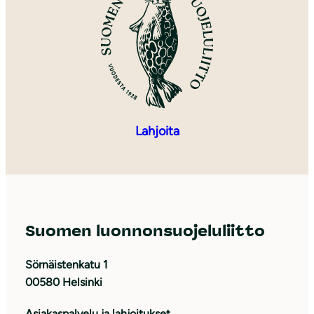
Lahjoita
Suomen luonnonsuojeluliitto
Sörnäistenkatu 1
00580 Helsinki
Asiakaspalvelu ja lahjoitukset