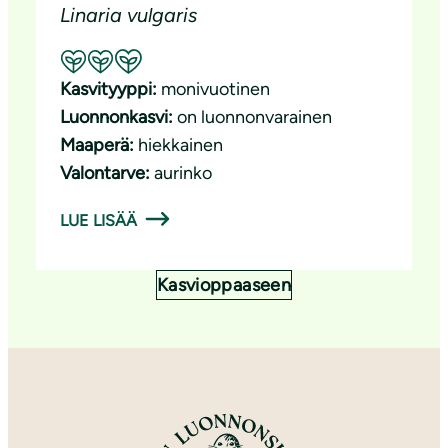
Linaria vulgaris
Suositeltavuus: Erinomainen pölyttäjäkasvi
Kasvityyppi:
monivuotinen
Luonnonkasvi:
on luonnonvarainen
Maaperä:
hiekkainen
Valontarve:
aurinko
LUE LISÄÄ
Kasvioppaaseen