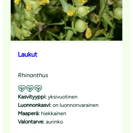
Laukut
Rhinanthus
Suositeltavuus: Erinomainen pölyttäjäkasvi
Kasvityyppi:
yksivuotinen
Luonnonkasvi:
on luonnonvarainen
Maaperä:
hiekkainen
Valontarve:
aurinko