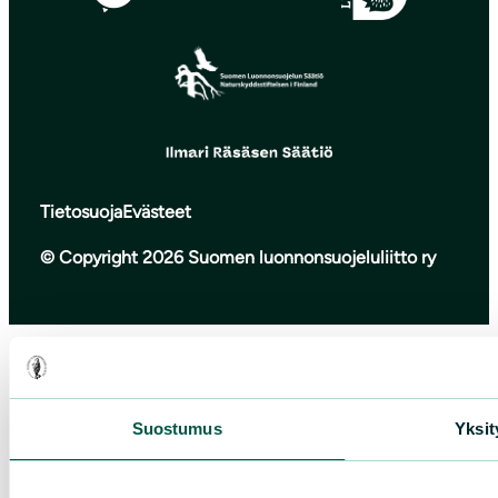
Tietosuoja
Evästeet
© Copyright 2026 Suomen luonnonsuojeluliitto ry
Suostumus
Yksit