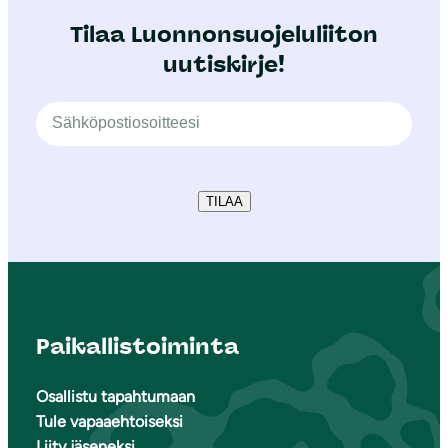
Tilaa Luonnonsuojeluliiton
uutiskirje!
TILAA
Paikallistoiminta
Osallistu tapahtumaan
Tule vapaaehtoiseksi
Liity jäseneksi