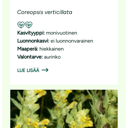
Coreopsis verticillata
Suositeltavuus: Hyvä pölyttäjäkasvi
Kasvityyppi:
monivuotinen
Luonnonkasvi:
ei luonnonvarainen
Maaperä:
hiekkainen
Valontarve:
aurinko
LUE LISÄÄ