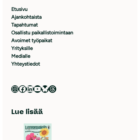
Etusivu
Ajankohtaista
Tapahtumat
Osallistu paikallistoimintaan
Avoimet työpaikat
Yrityksille
Medialle
Yhteystiedot
Luonnonsuojeluliitto Instagramissa
Luonnonsuojeluliitto Facebookissa
Luonnonsuojeluliitto LinkedInissä
Luonnonsuojeluliiton YouTube-kanava
Luonnonsuojeluliitto Blueskyssa
Luonnonsuojeluliitto Threadsissa
Lue lisää