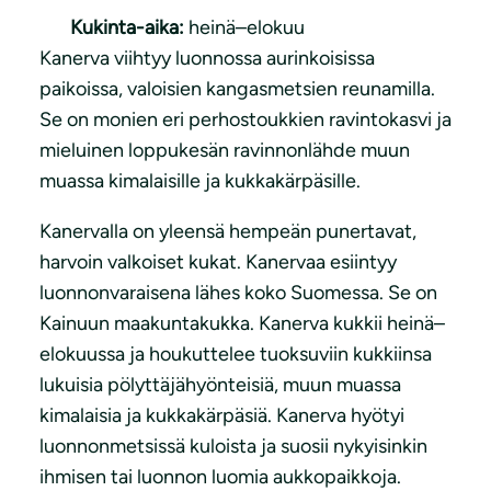
Kukinta-aika:
heinä–elokuu
Kanerva viihtyy luonnossa aurinkoisissa
paikoissa, valoisien kangasmetsien reunamilla.
Se on monien eri perhostoukkien ravintokasvi ja
mieluinen loppukesän ravinnonlähde muun
muassa kimalaisille ja kukkakärpäsille.
Kanervalla on yleensä hempeän punertavat,
harvoin valkoiset kukat. Kanervaa esiintyy
luonnonvaraisena lähes koko Suomessa. Se on
Kainuun maakuntakukka. Kanerva kukkii heinä–
elokuussa ja houkuttelee tuoksuviin kukkiinsa
lukuisia pölyttäjähyönteisiä, muun muassa
kimalaisia ja kukkakärpäsiä. Kanerva hyötyi
luonnonmetsissä kuloista ja suosii nykyisinkin
ihmisen tai luonnon luomia aukkopaikkoja.