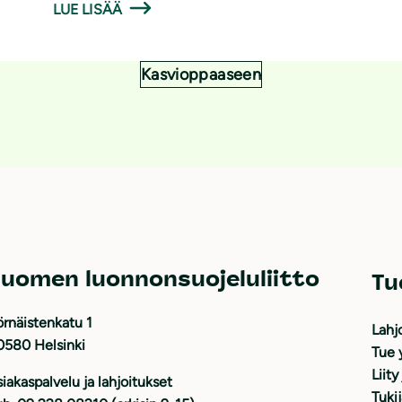
LUE LISÄÄ
Kasvioppaaseen
uomen luonnonsuojeluliitto
Tu
rnäistenkatu 1
Lahj
0580 Helsinki
Tue 
Liity
iakaspalvelu ja lahjoitukset
Tuki