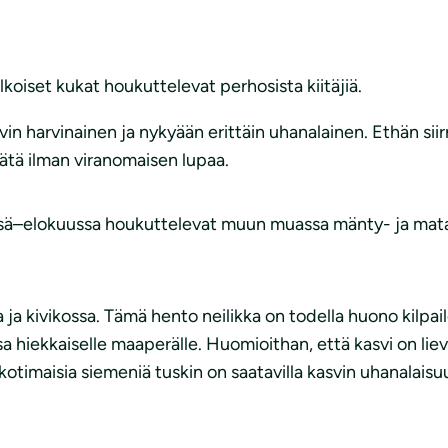
koiset kukat houkuttelevat perhosista kiitäjiä.
in harvinainen ja nykyään erittäin uhanalainen. Ethän siir
ätä ilman viranomaisen lupaa.
 kesä–elokuussa houkuttelevat muun muassa mänty- ja matar
la ja kivikossa. Tämä hento neilikka on todella huono kil
 hiekkaiselle maaperälle. Huomioithan, että kasvi on lieväs
ä, kotimaisia siemeniä tuskin on saatavilla kasvin uhanalais