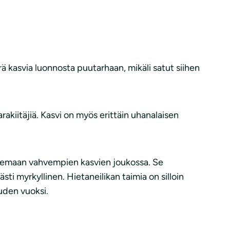
rä kasvia luonnosta puutarhaan, mikäli satut siihen
akiitäjiä. Kasvi on myös erittäin uhanalaisen
pailemaan vahvempien kasvien joukossa. Se
ti myrkyllinen. Hietaneilikan taimia on silloin
uuden vuoksi.