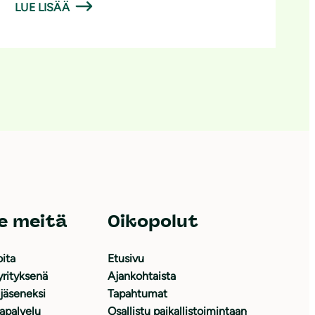
LUE LISÄÄ
e meitä
Oikopolut
oita
Etusivu
yrityksenä
Ajankohtaista
 jäseneksi
Tapahtumat
japalvelu
Osallistu paikallistoimintaan