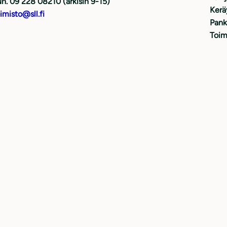
h. 09 228 08210 (arkisin 9-15)
Kerä
imisto@sll.fi
Pank
Toim