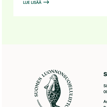
LUE LISÄÄ
S
Sö
0
As