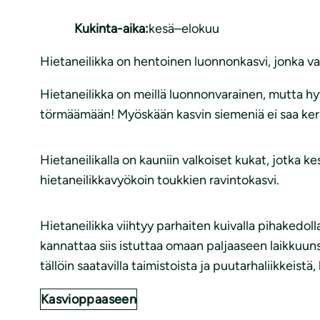
Kukinta-aika:
kesä–elokuu
Hietaneilikka on hentoinen luonnonkasvi, jonka val
Hietaneilikka on meillä luonnonvarainen, mutta hyv
törmäämään! Myöskään kasvin siemeniä ei saa ker
Hietaneilikalla on kauniin valkoiset kukat, jotka
hietaneilikkavyökoin toukkien ravintokasvi.
Hietaneilikka viihtyy parhaiten kuivalla pihakedol
kannattaa siis istuttaa omaan paljaaseen laikkuunsa
tällöin saatavilla taimistoista ja puutarhaliikkeist
Kasvioppaaseen