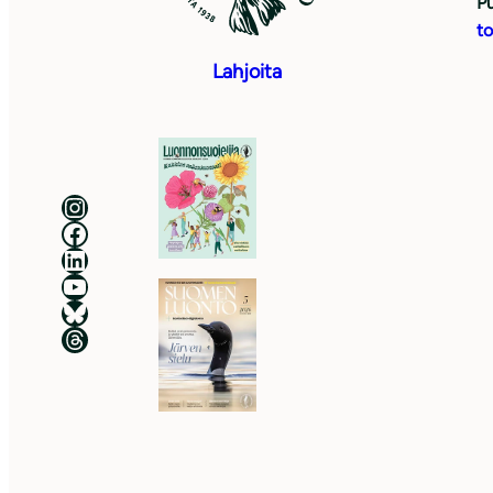
Pu
to
Lahjoita
Luonnonsuojeluliitto Instagramissa
Luonnonsuojeluliitto Facebookissa
Luonnonsuojeluliitto LinkedInissä
Luonnonsuojeluliiton YouTube-kanava
Luonnonsuojeluliitto Blueskyssa
Luonnonsuojeluliitto Threadsissa