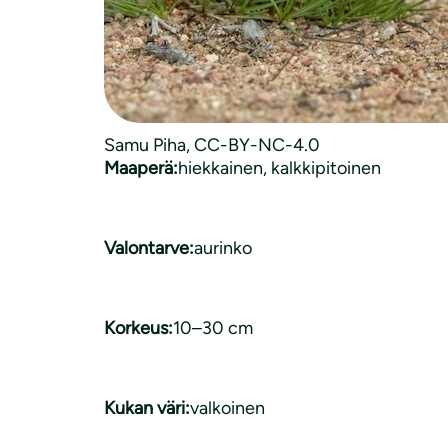
Kasvityyppi:
monivuotinen
Luonnonkasvi:
on luonnonvarainen
Samu Piha, CC-BY-NC-4.0
Maaperä:
hiekkainen
, 
kalkkipitoinen
Valontarve:
aurinko
Korkeus:
10–30 cm
Kukan väri:
valkoinen