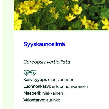
Syyskaunosilmä
Coreopsis verticillata
Suositeltavuus: Hyvä pölyttäjäkasvi
Kasvityyppi:
monivuotinen
Luonnonkasvi:
ei luonnonvarainen
Maaperä:
hiekkainen
Valontarve:
aurinko