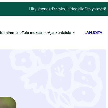
Liity jäseneksi
Yrityksille
Medialle
Ota yhteyttä
 toimimme
Tule mukaan
Ajankohtaista
LAHJOITA