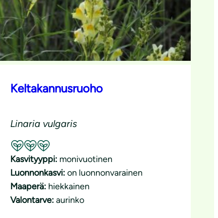
Keltakannusruoho
Linaria vulgaris
Suositeltavuus: Erinomainen pölyttäjäkasvi
Kasvityyppi:
monivuotinen
Luonnonkasvi:
on luonnonvarainen
Maaperä:
hiekkainen
Valontarve:
aurinko