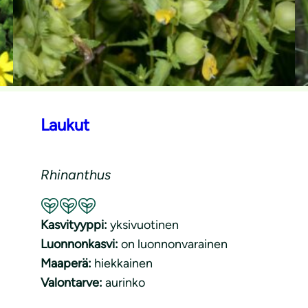
Laukut
Rhinanthus
Suositeltavuus: Erinomainen pölyttäjäkasvi
Kasvityyppi:
yksivuotinen
Luonnonkasvi:
on luonnonvarainen
Maaperä:
hiekkainen
Valontarve:
aurinko