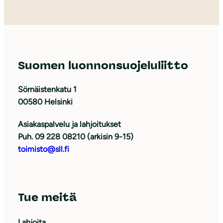
Suomen luonnonsuojeluliitto
Sörnäistenkatu 1
00580 Helsinki
Asiakaspalvelu ja lahjoitukset
Puh. 09 228 08210 (arkisin 9-15)
toimisto@sll.fi
Tue meitä
Lahjoita