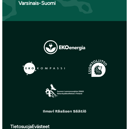
Varsinais-Suomi
Tietosuoja
Evästeet