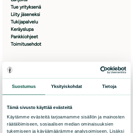
Tue yrityksenä
Liity jäseneksi
Tukijapalvelu
Keräyslupa
Pankkiohjeet
Toimitusehdot
Oikopolut
Etusivu
Suostumus
Yksityiskohdat
Tietoja
Ajankohtaista
Tapahtumat
Osallistu paikallistoimintaan
Tämä sivusto käyttää evästeitä
Avoimet työpaikat
Käytämme evästeitä tarjoamamme sisällön ja mainosten
Yrityksille
räätälöimiseen, sosiaalisen median ominaisuuksien
Medialle
tukemiseen ja kävijämäärämme analysoimiseen. Lisäksi