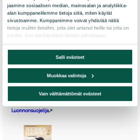
Yhteystiedot
jaamme sosiaalisen median, mainosalan ja analytiikka-
alan kumppaneillemme tietoja siitä, miten käytät
sivustoamme. Kumppanimme voivat yhdistää näitä
Luonnonsuojeluliitto Instagramissa
Luonnonsuojeluliitto Facebookissa
Luonnonsuojeluliitto LinkedInissä
Luonnonsuojeluliiton YouTube-kanava
Luonnonsuojeluliitto Blueskyssa
Luonnonsuojeluliitto Threadsissa
tietoja muihin tietoihin, joita olet antanut heille tai joita on
kerätty, kun olet käyttänyt heidän palvelujaan.
Lue lisää
Salli evästeet
Muokkaa valintoja
Vain välttämättömät evästeet
Luonnonsuojelija