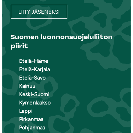
LIITY JÄSENEKSI
Suomen luonnonsuojeluliiton
piirit
Etelä-Häme
Etelä-Karjala
Etelä-Savo
Kainuu
Keski-Suomi
Kymenlaakso
Lappi
Pirkanmaa
Pohjanmaa