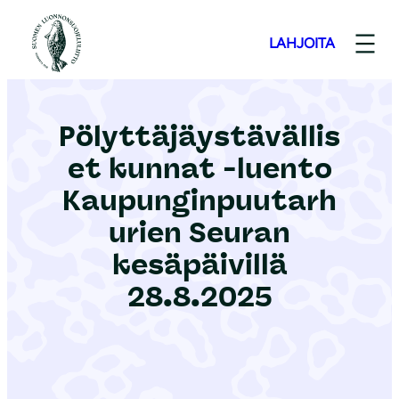
S
i
LAHJOITA
i
r
r
Pölyttäjäystävällis
y
et kunnat -luento
s
i
Kaupunginpuutarh
s
urien Seuran
ä
kesäpäivillä
l
28.8.2025
t
ö
ö
n