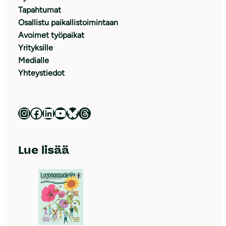
Tapahtumat
Osallistu paikallistoimintaan
Avoimet työpaikat
Yrityksille
Medialle
Yhteystiedot
Luonnonsuojeluliitto Instagramissa
Luonnonsuojeluliitto Facebookissa
Luonnonsuojeluliitto LinkedInissä
Luonnonsuojeluliiton YouTube-kanava
Luonnonsuojeluliitto Blueskyssa
Luonnonsuojeluliitto Threadsissa
Lue lisää