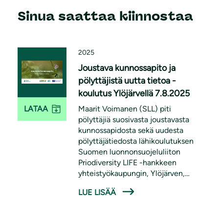
Sinua saattaa kiinnostaa
2025
Joustava kunnossapito ja
pölyttäjistä uutta tietoa -
koulutus Ylöjärvellä 7.8.2025
Maarit Voimanen (SLL) piti
LATAA
pölyttäjiä suosivasta joustavasta
kunnossapidosta sekä uudesta
pölyttäjätiedosta lähikoulutuksen
Suomen luonnonsuojeluliiton
Priodiversity LIFE -hankkeen
yhteistyökaupungin, Ylöjärven,
työntekijöille 7.8.2025. Koulutus oli
LUE LISÄÄ
osa Priodiversity LIFE -hanketta.