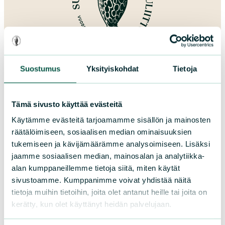
Lahjoita
Suostumus
Yksityiskohdat
Tietoja
Tämä sivusto käyttää evästeitä
Käytämme evästeitä tarjoamamme sisällön ja mainosten
räätälöimiseen, sosiaalisen median ominaisuuksien
Suomen luonnonsuojeluliitto
tukemiseen ja kävijämäärämme analysoimiseen. Lisäksi
jaamme sosiaalisen median, mainosalan ja analytiikka-
Sörnäistenkatu 1
alan kumppaneillemme tietoja siitä, miten käytät
00580 Helsinki
sivustoamme. Kumppanimme voivat yhdistää näitä
tietoja muihin tietoihin, joita olet antanut heille tai joita on
Asiakaspalvelu ja lahjoitukset
kerätty, kun olet käyttänyt heidän palvelujaan.
Puh. 09 228 08210 (arkisin 9-15)
toimisto@sll.fi