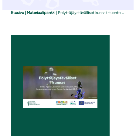
Etusivu
|
Materiaalipankki
|
Pölyttäjäystävälliset kunnat -luento Kaupunginpuutarhurien Seuran kesäpäivillä 28.8.2025