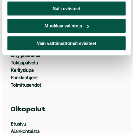
Salli evästeet
Tue meitä
Muokkaa valintoja
Lahjoita
Vain välttämättömät evästeet
Tue yrityksenä
Liity jäseneksi
Tukijapalvelu
Keräyslupa
Pankkiohjeet
Toimitusehdot
Oikopolut
Etusivu
Ajankohtaista