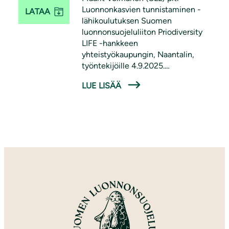
Luonnonkasvien tunnistaminen -
LATAA
lähikoulutuksen Suomen
luonnonsuojeluliiton Priodiversity
LIFE -hankkeen
yhteistyökaupungin, Naantalin,
työntekijöille 4.9.2025.
Koulutuksessa käsiteltiin paikallisia,
LUE LISÄÄ
pölyttäjille tärkeitä luonnonkasveja
ja niiden tunnistamista. Koulutus oli
osa Priodiversity LIFE -hanketta.