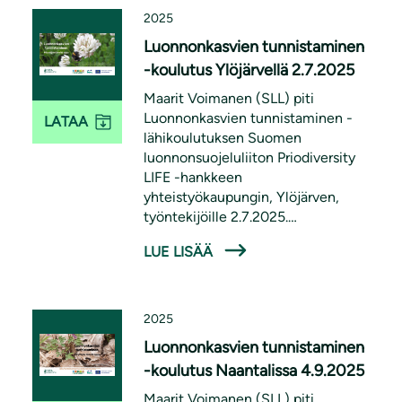
2025
Luonnonkasvien tunnistaminen
-koulutus Ylöjärvellä 2.7.2025
Maarit Voimanen (SLL) piti
Luonnonkasvien tunnistaminen -
LATAA
lähikoulutuksen Suomen
luonnonsuojeluliiton Priodiversity
LIFE -hankkeen
yhteistyökaupungin, Ylöjärven,
työntekijöille 2.7.2025.
Koulutuksessa käsiteltiin paikallisia,
LUE LISÄÄ
pölyttäjille tärkeitä luonnonkasveja
ja niiden tunnistamista. Koulutus oli
osa Priodiversity LIFE -hanketta.
2025
Luonnonkasvien tunnistaminen
-koulutus Naantalissa 4.9.2025
Maarit Voimanen (SLL) piti