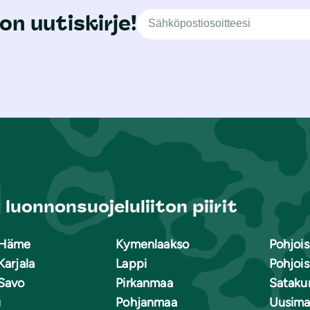
on uutiskirje!
luonnonsuojeluliiton piirit
-Häme
Kymenlaakso
Pohjoi
Karjala
Lappi
Pohjoi
Savo
Pirkanmaa
Sataku
u
Pohjanmaa
Uusima