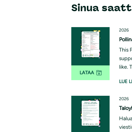
Sinua saatt
2026
Polli
This 
suppo
like.
LATAA
LUE L
2026
Taloy
Halua
viest