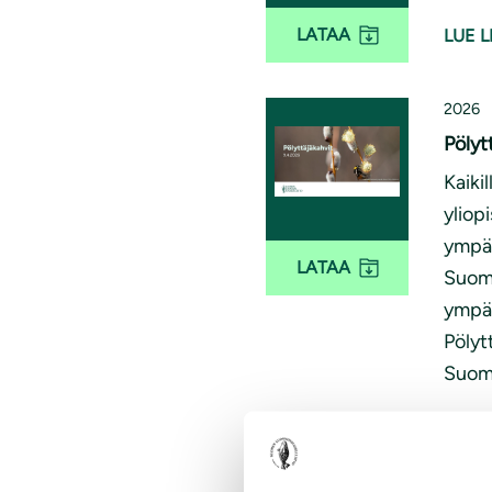
LATAA
LUE L
2026
Pölyt
Kaiki
yliop
ympär
LATAA
Suome
ympär
Pölyt
Suom
LUE L