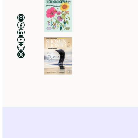
Luonnonsuojeluliitto Instagramissa
Luonnonsuojeluliitto Facebookissa
Luonnonsuojeluliitto LinkedInissä
Luonnonsuojeluliiton YouTube-kanava
Luonnonsuojeluliitto Blueskyssa
Luonnonsuojeluliitto Threadsissa