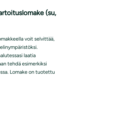
kartoituslomake (su,
omakkeella voit selvittää,
 elinympäristöksi.
alutessasi laatia
aan tehdä esimerkiksi
tossa. Lomake on tuotettu