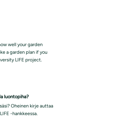
 how well your garden
ke a garden plan if you
versity LIFE project.
lla luontopiha?
äsi? Oheinen kirje auttaa
y LIFE -hankkeessa.