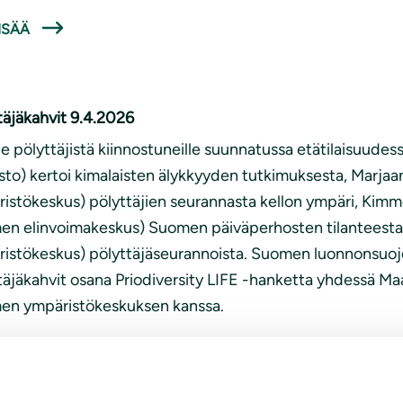
ISÄÄ
täjäkahvit 9.4.2026
lle pölyttäjistä kiinnostuneille suunnatussa etätilaisuudes
isto) kertoi kimalaisten älykkyyden tutkimuksesta, Marj
istökeskus) pölyttäjien seurannasta kellon ympäri, Kimm
n elinvoimakeskus) Suomen päiväperhosten tilanteesta
istökeskus) pölyttäjäseurannoista. Suomen luonnonsuojelu
täjäkahvit osana Priodiversity LIFE -hanketta yhdessä Ma
en ympäristökeskuksen kanssa.
ISÄÄ