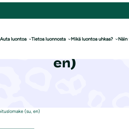
Auta luontoa
Tietoa luonnosta
Mikä luontoa uhkaa?
Näin
ien silmin -kartoi
en)
toituslomake (su, en)