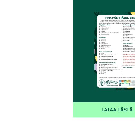
i
LATAA TÄSTÄ