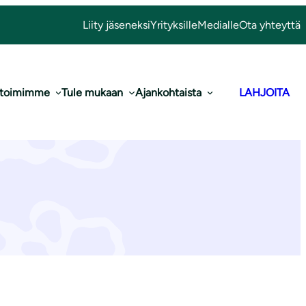
Liity jäseneksi
Yrityksille
Medialle
Ota yhteyttä
 toimimme
Tule mukaan
Ajankohtaista
LAHJOITA
tuslomake (su,