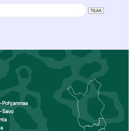
TILAA
s-Pohjanmaa
s-Savo
nta
a