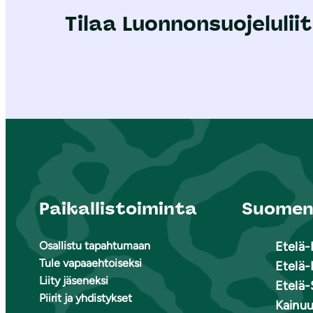
Tilaa Luonnonsuojeluliit
Paikallistoiminta
Suomen 
Osallistu tapahtumaan
Etelä
Tule vapaaehtoiseksi
Etelä-
Liity jäseneksi
Etelä-
Piirit ja yhdistykset
Kainu