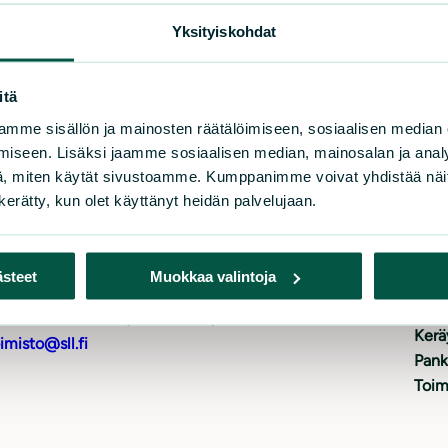
Yksityiskohdat
itä
mme sisällön ja mainosten räätälöimiseen, sosiaalisen median
iseen. Lisäksi jaamme sosiaalisen median, mainosalan ja analy
uomen luonnonsuojeluliitto
, miten käytät sivustoamme. Kumppanimme voivat yhdistää näitä t
Tu
n kerätty, kun olet käyttänyt heidän palvelujaan.
rnäistenkatu 1
Lahj
0580 Helsinki
Tue 
ästeet
Muokkaa valintoja
Liity
iakaspalvelu ja lahjoitukset
Tuki
h. 09 228 08210 (arkisin 9-15)
Kerä
imisto@sll.fi
Pank
Toim