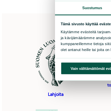
Suostumus
Tämä sivusto käyttää eväste
Käytämme evästeitä tarjoama
ja kävijämäärämme analysoim
S
kumppaneillemme tietoja siitä
olet antanut heille tai joita o
Sö
0
Vain välttämättömät ev
As
Pu
to
Lahjoita