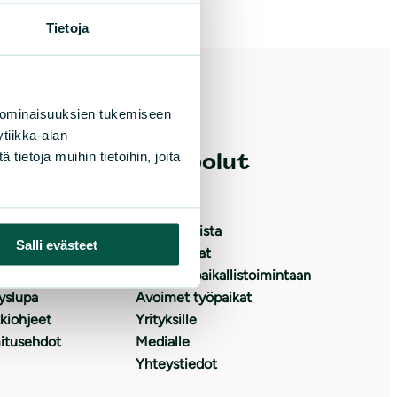
Tietoja
 ominaisuuksien tukemiseen
tiikka-alan
ietoja muihin tietoihin, joita
e meitä
Oikopolut
oita
Etusivu
yrityksenä
Ajankohtaista
Salli evästeet
 jäseneksi
Tapahtumat
japalvelu
Osallistu paikallistoimintaan
yslupa
Avoimet työpaikat
kiohjeet
Yrityksille
itusehdot
Medialle
Yhteystiedot