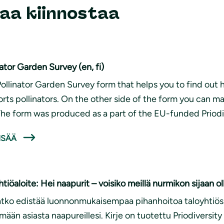
aa kiinnostaa
nator Garden Survey (en, fi)
Pollinator Garden Survey form that helps you to find out
rts pollinators. On the other side of the form you can ma
 The form was produced as a part of the EU-funded Priodi
ISÄÄ
htiöaloite: Hei naapurit – voisiko meillä nurmikon sijaan o
tko edistää luonnonmukaisempaa pihanhoitoa taloyhtiöss
imään asiasta naapureillesi. Kirje on tuotettu Priodiversit