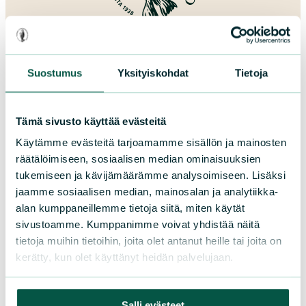
Lahjoita
Suostumus
Yksityiskohdat
Tietoja
Tämä sivusto käyttää evästeitä
Suomen luonnonsuojeluliitto
Käytämme evästeitä tarjoamamme sisällön ja mainosten
räätälöimiseen, sosiaalisen median ominaisuuksien
tukemiseen ja kävijämäärämme analysoimiseen. Lisäksi
Sörnäistenkatu 1
jaamme sosiaalisen median, mainosalan ja analytiikka-
00580 Helsinki
alan kumppaneillemme tietoja siitä, miten käytät
Asiakaspalvelu ja lahjoitukset
sivustoamme. Kumppanimme voivat yhdistää näitä
Puh. 09 228 08210 (arkisin 9-15)
tietoja muihin tietoihin, joita olet antanut heille tai joita on
kerätty, kun olet käyttänyt heidän palvelujaan.
toimisto@sll.fi
Salli evästeet