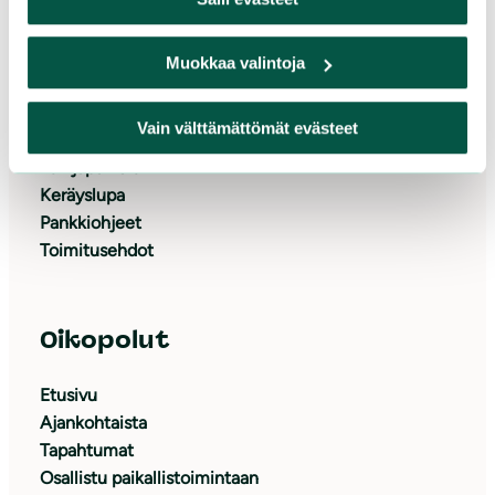
Tue meitä
Muokkaa valintoja
Lahjoita
Tue yrityksenä
Vain välttämättömät evästeet
Liity jäseneksi
Tukijapalvelu
Keräyslupa
Pankkiohjeet
Toimitusehdot
Oikopolut
Etusivu
Ajankohtaista
Tapahtumat
Osallistu paikallistoimintaan