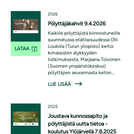
2026
Pölyttäjäkahvit 9.4.2026
Kaikille pölyttäjistä kiinnostuneille
suunnatussa etätilaisuudessa Olli
Loukola (Turun yliopisto) kertoi
LATAA
kimalaisten älykkyyden
tutkimuksesta, Marjaana Toivonen
(Suomen ympäristökeskus)
pölyttäjien seurannasta kellon
ympäri, Kimmo Saarinen (Kaakkois-
LUE LISÄÄ
Suomen elinvoimakeskus) Suomen
päiväperhosten tilanteesta ja Janne
Heliölä (Suomen ympäristökeskus)
pölyttäjäseurannoista. Suomen
2025
luonnonsuojeluliitto järjesti
Joustava kunnossapito ja
Pölyttäjäkahvit osana Priodiversity
pölyttäjistä uutta tietoa -
LIFE -hanketta yhdessä Maan
koulutus Ylöjärvellä 7.8.2025
ystävien, Dodon ja Suomen