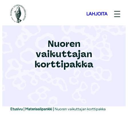
S
i
LAHJOITA
i
r
r
Nuoren
y
vaikuttajan
s
i
korttipakka
s
ä
l
t
ö
ö
Etusivu
|
Materiaalipankki
|
Nuoren vaikuttajan korttipakka
n