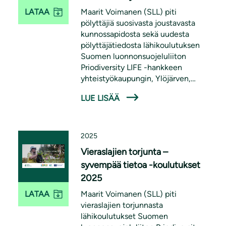
ympäristökeskuksen kanssa.
Maarit Voimanen (SLL) piti
LATAA
pölyttäjiä suosivasta joustavasta
kunnossapidosta sekä uudesta
pölyttäjätiedosta lähikoulutuksen
Suomen luonnonsuojeluliiton
Priodiversity LIFE -hankkeen
yhteistyökaupungin, Ylöjärven,
työntekijöille 7.8.2025. Koulutus oli
LUE LISÄÄ
osa Priodiversity LIFE -hanketta.
2025
Vieraslajien torjunta –
syvempää tietoa -koulutukset
2025
Maarit Voimanen (SLL) piti
LATAA
vieraslajien torjunnasta
lähikoulutukset Suomen