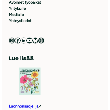
Avoimet työpaikat
Yrityksille
Medialle
Yhteystiedot
Luonnonsuojeluliitto Instagramissa
Luonnonsuojeluliitto Facebookissa
Luonnonsuojeluliitto LinkedInissä
Luonnonsuojeluliiton YouTube-kanava
Luonnonsuojeluliitto Blueskyssa
Luonnonsuojeluliitto Threadsissa
Lue lisää
Luonnonsuojelija