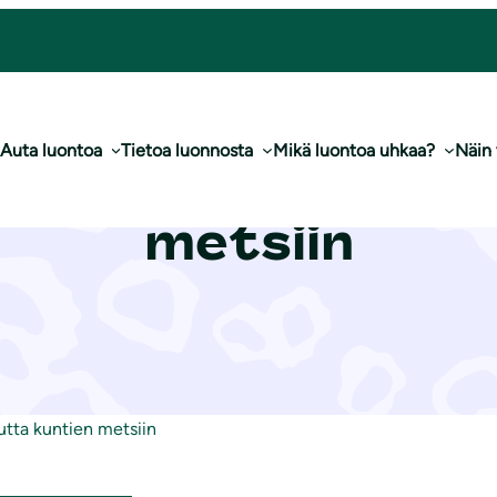
Auta luontoa
Tietoa luonnosta
Mikä luontoa uhkaa?
Näin
– monimuotoisuu
metsiin
tta kuntien metsiin