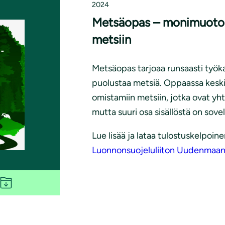
2024
Metsäopas – monimuotoi
metsiin
Metsäopas tarjoaa runsaasti työkal
puolustaa metsiä. Oppaassa keskit
omistamiin metsiin, jotka ovat y
mutta suuri osa sisällöstä on sove
Lue lisää ja lataa tulostuskelpoine
Luonnonsuojeluliiton Uudenmaan pi