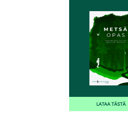
i
LATAA TÄSTÄ