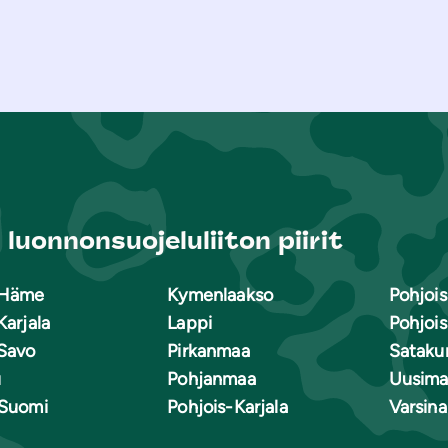
luonnonsuojeluliiton piirit
-Häme
Kymenlaakso
Pohjoi
Karjala
Lappi
Pohjoi
Savo
Pirkanmaa
Sataku
u
Pohjanmaa
Uusima
-Suomi
Pohjois-Karjala
Varsin