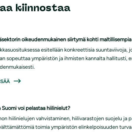
aa kiinnostaa
sektorin oikeudenmukainen siirtymä kohti maltillisempi
iikkasuosituksessa esitellään konkreettisia suuntaviivoja, j
an sopeuttaa ympäristön ja ihmisten kannalta hallitusti, e
denmukaisesti.
ISÄÄ
 Suomi voi pelastaa hiilinielut?
on hiilinielujen vahvistaminen, hiilivarastojen suojelu j
välttämättömiä toimia ympäristön elinkelpoisuuden turv