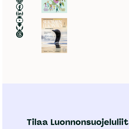
Luonnonsuojeluliitto Facebookissa
Luonnonsuojeluliitto LinkedInissä
Luonnonsuojeluliiton YouTube-kanava
Luonnonsuojeluliitto Blueskyssa
Luonnonsuojeluliitto Threadsissa
Tilaa Luonnonsuojeluliit