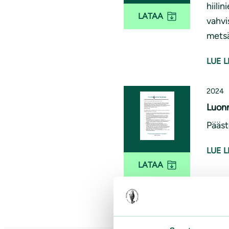
hiili
LATAA
vahvi
metsä
LUE L
2024
Luonn
Pääst
LUE L
LATAA