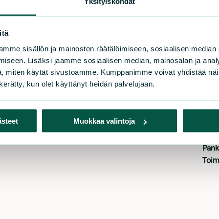
Yksityiskohdat
itä
mme sisällön ja mainosten räätälöimiseen, sosiaalisen median
uomen luonnonsuojeluliitto
Tu
iseen. Lisäksi jaamme sosiaalisen median, mainosalan ja analy
, miten käytät sivustoamme. Kumppanimme voivat yhdistää näitä t
rnäistenkatu 1
n kerätty, kun olet käyttänyt heidän palvelujaan.
Lahj
0580 Helsinki
Tue 
Liity
iakaspalvelu ja lahjoitukset
ästeet
Muokkaa valintoja
Tuki
h. 09 228 08210 (arkisin 9-15)
Kerä
imisto@sll.fi
Pank
Toim