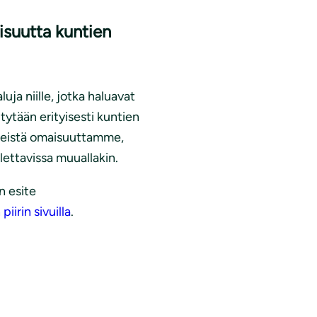
suutta kuntien
uja niille, jotka haluavat
ytään erityisesti kuntien
hteistä omaisuuttamme,
llettavissa muuallakin.
n esite
irin sivuilla
.