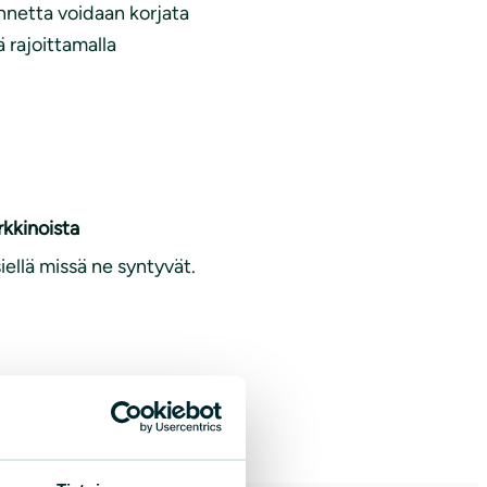
nnetta voidaan korjata
ä rajoittamalla
rkkinoista
ellä missä ne syntyvät.