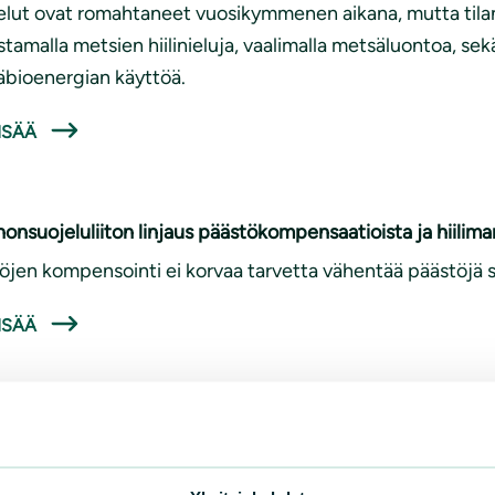
nielut ovat romahtaneet vuosikymmenen aikana, mutta tila
stamalla metsien hiilinieluja, vaalimalla metsäluontoa, sek
bioenergian käyttöä.
ISÄÄ
onsuojeluliiton linjaus päästökompensaatioista ja hiilima
öjen kompensointi ei korvaa tarvetta vähentää päästöjä si
ISÄÄ