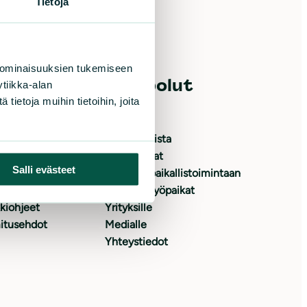
Tietoja
 ominaisuuksien tukemiseen
e meitä
Oikopolut
tiikka-alan
ietoja muihin tietoihin, joita
oita
Etusivu
yrityksenä
Ajankohtaista
 jäseneksi
Tapahtumat
Salli evästeet
japalvelu
Osallistu paikallistoimintaan
yslupa
Avoimet työpaikat
kiohjeet
Yrityksille
itusehdot
Medialle
Yhteystiedot