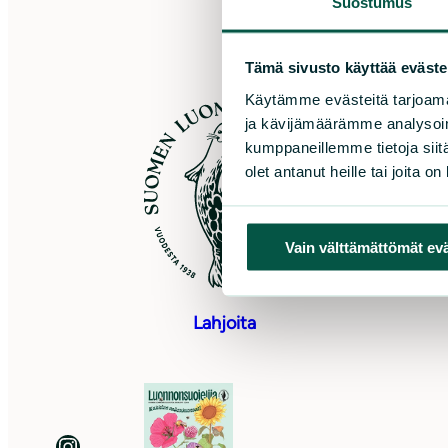
Suostumus
Tämä sivusto käyttää eväste
Käytämme evästeitä tarjoama
S
ja kävijämäärämme analysoim
kumppaneillemme tietoja siitä
Sö
olet antanut heille tai joita o
0
As
Vain välttämättömät ev
Pu
to
Lahjoita
Luonnonsuojeluliitto Instagramissa