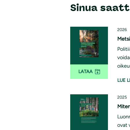
Sinua saatt
2026
Metsä
Polit
voida
oikeu
LATAA
LUE L
2025
Miten
Luonn
ovat 