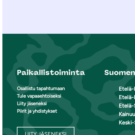
Paikallistoiminta
Suomen 
Osallistu tapahtumaan
Etelä
Tule vapaaehtoiseksi
Etelä-
Liity jäseneksi
Etelä-
Piirit ja yhdistykset
Kainu
Keski
LIITY JÄSENEKSI