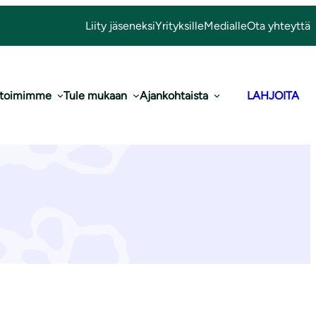
Liity jäseneksi
Yrityksille
Medialle
Ota yhteyttä
 toimimme
Tule mukaan
Ajankohtaista
LAHJOITA
tta kuntien