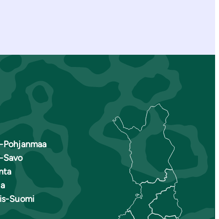
s-Pohjanmaa
s-Savo
nta
a
ais-Suomi