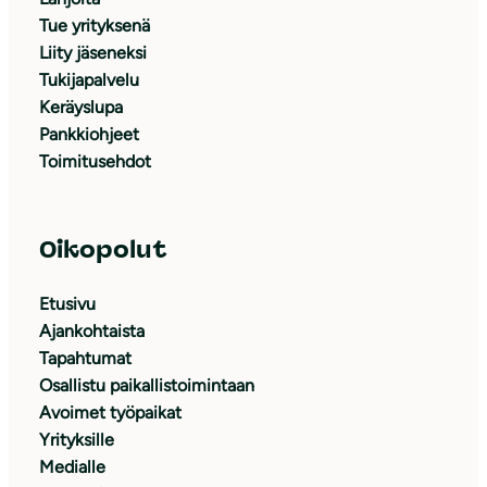
Tue yrityksenä
Liity jäseneksi
Tukijapalvelu
Keräyslupa
Pankkiohjeet
Toimitusehdot
Oikopolut
Etusivu
Ajankohtaista
Tapahtumat
Osallistu paikallistoimintaan
Avoimet työpaikat
Yrityksille
Medialle