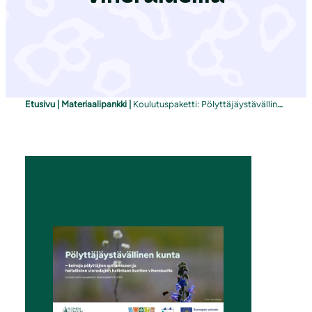
Etusivu
|
Materiaalipankki
|
Koulutuspaketti: Pölyttäjäystävällinen kunta – keinoja pölyttäjien auttamiseen ja haitallisten vieraslajien hallintaan kuntien viheralueilla