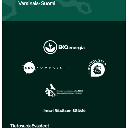
Varsinais-Suomi
Tietosuoja
Evästeet