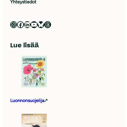
Yhteystiedot
Luonnonsuojeluliitto Instagramissa
Luonnonsuojeluliitto Facebookissa
Luonnonsuojeluliitto LinkedInissä
Luonnonsuojeluliiton YouTube-kanava
Luonnonsuojeluliitto Blueskyssa
Luonnonsuojeluliitto Threadsissa
Lue lisää
Luonnonsuojelija