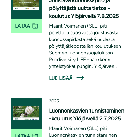
Joustava kunnossapito ja
pölyttäjistä uutta tietoa -
koulutus Ylöjärvellä 7.8.2025
Maarit Voimanen (SLL) piti
LATAA
pölyttäjiä suosivasta joustavasta
kunnossapidosta sekä uudesta
pölyttäjätiedosta lähikoulutuksen
Suomen luonnonsuojeluliiton
Priodiversity LIFE -hankkeen
yhteistyökaupungin, Ylöjärven,
työntekijöille 7.8.2025. Koulutus oli
LUE LISÄÄ
osa Priodiversity LIFE -hanketta.
2025
Luonnonkasvien tunnistaminen
-koulutus Ylöjärvellä 2.7.2025
Maarit Voimanen (SLL) piti
Luonnonkasvien tunnistaminen -
LATAA