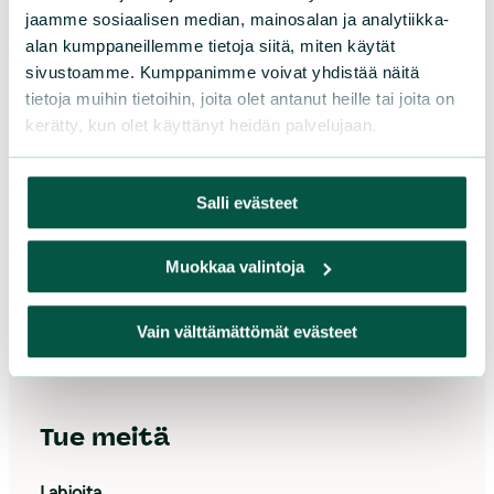
jaamme sosiaalisen median, mainosalan ja analytiikka-
alan kumppaneillemme tietoja siitä, miten käytät
sivustoamme. Kumppanimme voivat yhdistää näitä
tietoja muihin tietoihin, joita olet antanut heille tai joita on
kerätty, kun olet käyttänyt heidän palvelujaan.
Suomen luonnonsuojeluliitto
Sörnäistenkatu 1
Salli evästeet
00580 Helsinki
Muokkaa valintoja
Asiakaspalvelu ja lahjoitukset
Puh. 09 228 08210 (arkisin 9-15)
toimisto@sll.fi
Vain välttämättömät evästeet
Tue meitä
Lahjoita