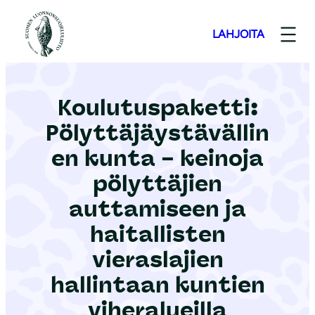
S
i
LAHJOITA
i
r
r
Koulutuspaketti:
y
Pölyttäjäystävällin
s
i
en kunta – keinoja
s
pölyttäjien
ä
auttamiseen ja
l
haitallisten
t
ö
vieraslajien
ö
hallintaan kuntien
n
viheralueilla