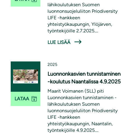
lähikoulutuksen Suomen
luonnonsuojeluliiton Priodiversity
LIFE -hankkeen
yhteistyökaupungin, Ylöjärven,
työntekijöille 2.7.2025.
Koulutuksessa käsiteltiin paikallisia,
LUE LISÄÄ
pölyttäjille tärkeitä luonnonkasveja
ja niiden tunnistamista. Koulutus oli
osa Priodiversity LIFE -hanketta.
2025
Luonnonkasvien tunnistaminen
-koulutus Naantalissa 4.9.2025
Maarit Voimanen (SLL) piti
Luonnonkasvien tunnistaminen -
LATAA
lähikoulutuksen Suomen
luonnonsuojeluliiton Priodiversity
LIFE -hankkeen
yhteistyökaupungin, Naantalin,
työntekijöille 4.9.2025.