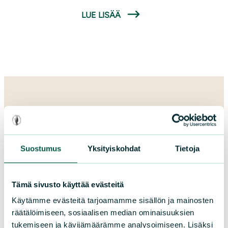
Koulutuksessa käsiteltiin paikallisia,
LUE LISÄÄ
pölyttäjille tärkeitä luonnonkasveja
ja niiden tunnistamista. Koulutus oli
osa Priodiversity LIFE -hanketta.
Suostumus
Yksityiskohdat
Tietoja
Tämä sivusto käyttää evästeitä
Käytämme evästeitä tarjoamamme sisällön ja mainosten
räätälöimiseen, sosiaalisen median ominaisuuksien
Lahjoita
tukemiseen ja kävijämäärämme analysoimiseen. Lisäksi