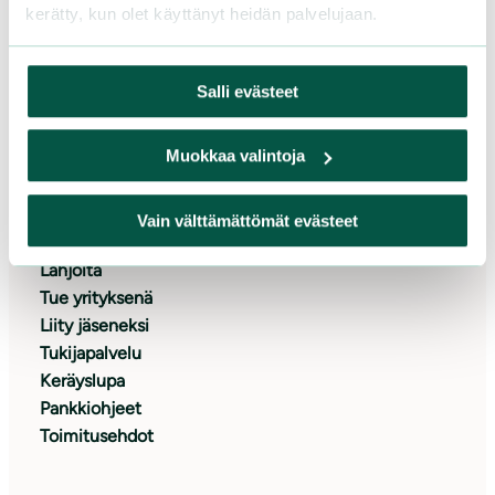
00580 Helsinki
kerätty, kun olet käyttänyt heidän palvelujaan.
Asiakaspalvelu ja lahjoitukset
Puh. 09 228 08210 (arkisin 9-15)
Salli evästeet
toimisto@sll.fi
Muokkaa valintoja
Tue meitä
Vain välttämättömät evästeet
Lahjoita
Tue yrityksenä
Liity jäseneksi
Tukijapalvelu
Keräyslupa
Pankkiohjeet
Toimitusehdot