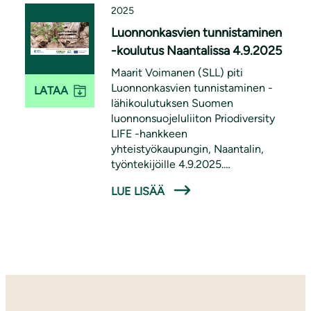
2025
Luonnonkasvien tunnistaminen
-koulutus Naantalissa 4.9.2025
Maarit Voimanen (SLL) piti
Luonnonkasvien tunnistaminen -
LATAA
lähikoulutuksen Suomen
luonnonsuojeluliiton Priodiversity
LIFE -hankkeen
yhteistyökaupungin, Naantalin,
työntekijöille 4.9.2025.
Koulutuksessa käsiteltiin paikallisia,
LUE LISÄÄ
pölyttäjille tärkeitä luonnonkasveja
ja niiden tunnistamista. Koulutus oli
osa Priodiversity LIFE -hanketta.