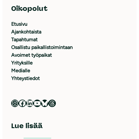
Oikopolut
Etusivu
Ajankohtaista
Tapahtumat
Osallistu paikallistoimintaan
Avoimet työpaikat
Yrityksille
Medialle
Yhteystiedot
Luonnonsuojeluliitto Instagramissa
Luonnonsuojeluliitto Facebookissa
Luonnonsuojeluliitto LinkedInissä
Luonnonsuojeluliiton YouTube-kanava
Luonnonsuojeluliitto Blueskyssa
Luonnonsuojeluliitto Threadsissa
Lue lisää