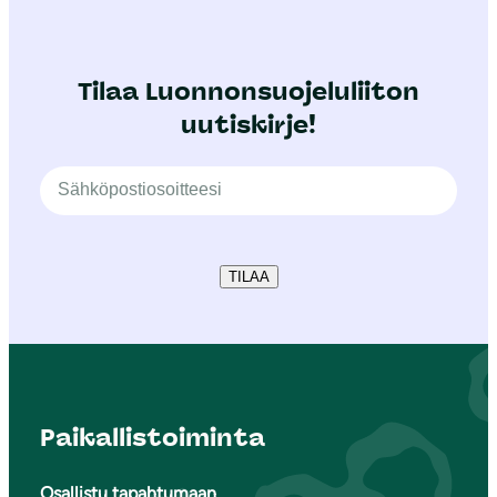
Tilaa Luonnonsuojeluliiton
uutiskirje!
TILAA
Paikallistoiminta
Osallistu tapahtumaan