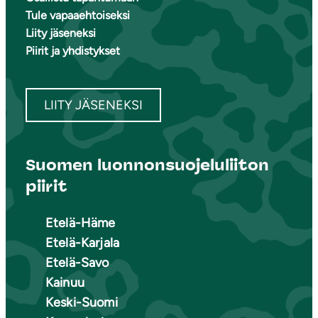
Tule vapaaehtoiseksi
Liity jäseneksi
Piirit ja yhdistykset
LIITY JÄSENEKSI
Suomen luonnonsuojeluliiton
piirit
Etelä-Häme
Etelä-Karjala
Etelä-Savo
Kainuu
Keski-Suomi