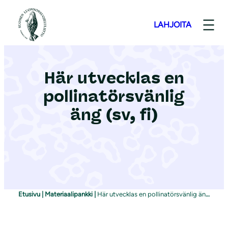
S
i
LAHJOITA
i
r
r
Här utvecklas en
y
pollinatörsvänlig
s
i
äng (sv, fi)
s
ä
l
t
ö
ö
Etusivu
|
Materiaalipankki
|
Här utvecklas en pollinatörsvänlig äng (sv, fi)
n