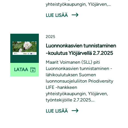
yhteistyökaupungin, Ylöjärven,
työntekijöille 7.8.2025. Koulutus oli
LUE LISÄÄ
osa Priodiversity LIFE -hanketta.
2025
Luonnonkasvien tunnistaminen
-koulutus Ylöjärvellä 2.7.2025
Maarit Voimanen (SLL) piti
Luonnonkasvien tunnistaminen -
LATAA
lähikoulutuksen Suomen
luonnonsuojeluliiton Priodiversity
LIFE -hankkeen
yhteistyökaupungin, Ylöjärven,
työntekijöille 2.7.2025.
Koulutuksessa käsiteltiin paikallisia,
LUE LISÄÄ
pölyttäjille tärkeitä luonnonkasveja
ja niiden tunnistamista. Koulutus oli
osa Priodiversity LIFE -hanketta.