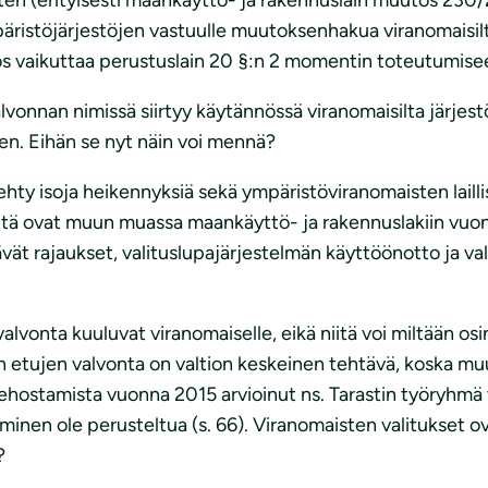
äristöjärjestöjen vastuulle muutoksenhakua viranomaisilt
tos vaikuttaa perustuslain 20 §:n 2 momentin toteutumise
vonnan nimissä siirtyy käytännössä viranomaisilta järjest
en. Eihän se nyt näin voi mennä?
hty isoja heikennyksiä sekä ympäristöviranomaisten lailli
Näitä ovat muun muassa maankäyttö- ja rakennuslakiin v
vät rajaukset, valituslupajärjestelmän käyttöönotto ja va
lvonta kuuluvat viranomaiselle, eikä niitä voi miltään osin u
n etujen valvonta on valtion keskeinen tehtävä, koska muu
tehostamista vuonna 2015 arvioinut ns. Tarastin työryhmä 
aminen ole perusteltua (s. 66). Viranomaisten valitukset o
?