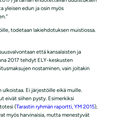
a yleisen edun ja osin myös
en.”
öille, todetaan lakiehdotuksen muistiossa.
suusvalvontaan että kansalaisten ja
uonna 2017 tehdyt ELY-keskusten
litusmaksujen nostaminen, vain joitakin
lkoistaa. Ei järjestöille eikä muille.
t eivät siihen pysty. Esimerkiksi
totesi (
Tarastin ryhmän raportti, YM 2015
),
vat myös harvinaisia, mutta menestyvät