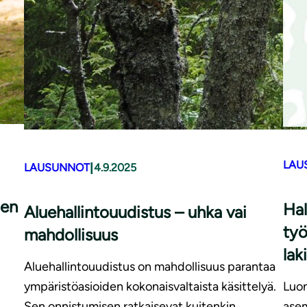
LAU
|
LAUSUNNOT
4.9.2025
ien
Hal
Aluehallintouudistus – uhka vai
työ
mahdollisuus
lak
Aluehallintouudistus on mahdollisuus parantaa
ympäristöasioiden kokonaisvaltaista käsittelyä.
Luon
Sen onnistumisen ratkaisevat kuitenkin
ase