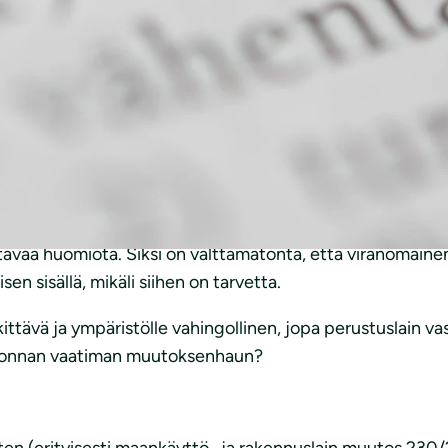
-keskukset ja aluehallintovirastot aiotaan lakkauttaa ja n
 paljon hyvää, sillä lupa- ja valvonta-asioiden keskittämi
lä keväällä 2017 lausunnolla ollut lakipaketti ehdotti Luo
linjaus on vedetty uusiksi: Luova-virastoon ei tulisi ylei
okonaan myös muutoksenhakuoikeus viraston omista päätöks
iittävää huomiota. Siksi on välttämätöntä, että viranomain
n sisällä, mikäli siihen on tarvetta.
ittävä ja ympäristölle vahingollinen, jopa perustuslain va
valvonnan vaatiman muutoksenhaun?
usten (erityisesti maankäyttö- ja rakennuslain muutos 23