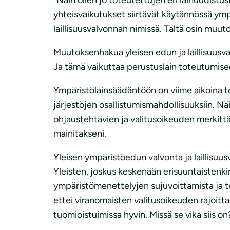
yhteisvaikutukset siirtävät käytännössä ymp
laillisuusvalvonnan nimissä. Tältä osin muu
Muutoksenhakua yleisen edun ja laillisuusval
Ja tämä vaikuttaa perustuslain toteutumise
Ympäristölainsäädäntöön on viime aikoina te
järjestöjen osallistumismahdollisuuksiin. 
ohjaustehtävien ja valitusoikeuden merkittä
mainitakseni.
Yleisen ympäristöedun valvonta ja laillisuusva
Yleisten, joskus keskenään erisuuntaistenki
ympäristömenettelyjen sujuvoittamista ja 
ettei viranomaisten valitusoikeuden rajoitt
tuomioistuimissa hyvin. Missä se vika siis on