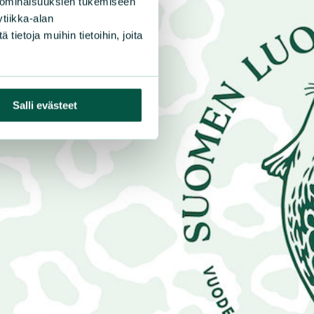
 ominaisuuksien tukemiseen
tiikka-alan
ietoja muihin tietoihin, joita
Salli evästeet