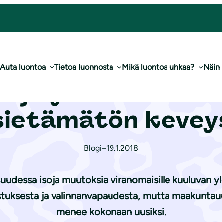
n valvonnan sietämätön keveys
Auta luontoa
Tietoa luonnosta
Mikä luontoa uhkaa?
Näin
ö ja yleisen edun 
sietämätön kevey
Blogi
–
19.1.2018
aisuudessa isoja muutoksia viranomaisille kuuluvan 
istuksesta ja valinnanvapaudesta, mutta maakuntau
menee kokonaan uusiksi.