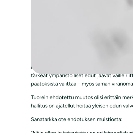
Ympäristöhallinnossa tapahtuu nyt paljon. ELY
valvontavirasto (Luova). Luova-virastossa on
päätöksentekoa.
Mutta se yleisen ympäristöedun valvonta. Vie
valvovaa yksikköä, mikä oli hyvä. Mutta nyt 
muutakaan vastaavaa järjestelmää.
Mikä pahinta, Luova-virastolta poistuisi k
tärkeät ympäristölliset edut jäävät vaille r
päätöksistä valittaa – myös saman viranomaise
Tuorein ehdotettu muutos olisi erittäin merk
hallitus on ajatellut hoitaa yleisen edun 
Sanatarkka ote ehdotuksen muistiosta:
”Näin ollen jo toteutettujen eri lainuudist