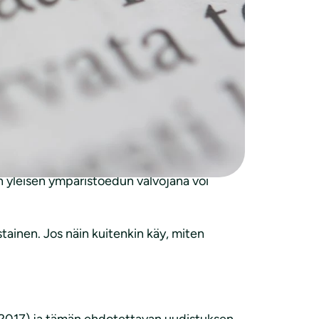
iiden tilalle luodaan uusi valtion lupa- ja
nen saattaa yhtenäistää ja parantaa
va-viraston sisälle yleistä ympäristöetua
sen ympäristöedun valvonnan yksikköä tai
istä. Viranomainenkin tekee virheitä ja
en yleisen ympäristöedun valvojana voi
stainen. Jos näin kuitenkin käy, miten
0/2017) ja tämän ehdotettavan uudistuksen