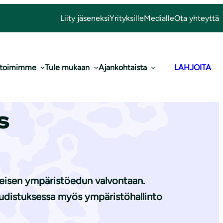
Liity jäseneksi
Yrityksille
Medialle
Ota yhteyttä
 toimimme
Tule mukaan
Ajankohtaista
LAHJOITA
valvonnan
s
yleisen ympäristöedun valvontaan.
udistuksessa myös ympäristöhallinto