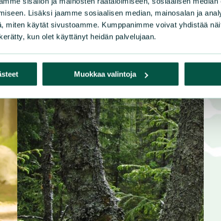
mme sisällön ja mainosten räätälöimiseen, sosiaalisen median
iseen. Lisäksi jaamme sosiaalisen median, mainosalan ja analy
, miten käytät sivustoamme. Kumppanimme voivat yhdistää näitä t
n kerätty, kun olet käyttänyt heidän palvelujaan.
ästeet
Muokkaa valintoja