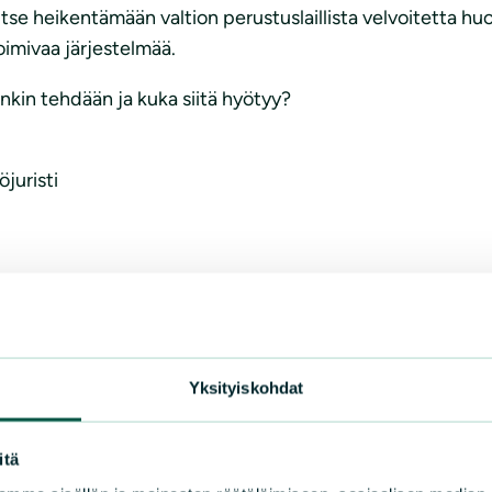
 itse heikentämään valtion perustuslaillista velvoitetta h
toimivaa järjestelmää.
nkin tehdään ja kuka siitä hyötyy?
juristi
Yksityiskohdat
itä