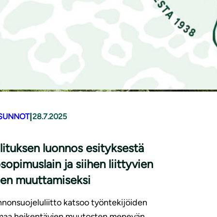
|
SUNNOT
28.7.2025
lituksen luonnos esityksestä
sopimuslain ja siihen liittyvien
ien muuttamiseksi
nonsuojeluliitto katsoo työntekijöiden
maa heikentävien muutosten menevän