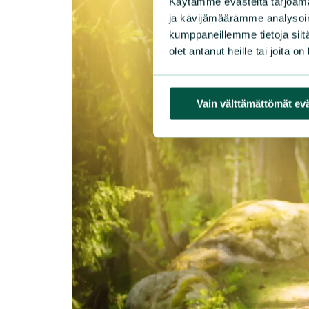
Käytämme evästeitä tarjoama
ja kävijämäärämme analysoim
kumppaneillemme tietoja siitä
olet antanut heille tai joita o
Vain välttämättömät ev