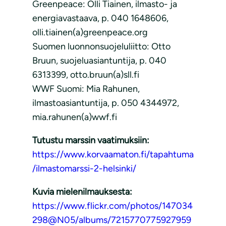
Greenpeace: Olli Tiainen, ilmasto- ja
energiavastaava, p. 040 1648606,
olli.tiainen(a)greenpeace.org
Suomen luonnonsuojeluliitto: Otto
Bruun, suojeluasiantuntija, p. 040
6313399, otto.bruun(a)sll.fi
WWF Suomi: Mia Rahunen,
ilmastoasiantuntija, p. 050 4344972,
mia.rahunen(a)wwf.fi
Tutustu marssin vaatimuksiin:
https://www.korvaamaton.fi/tapahtuma
/ilmastomarssi-2-helsinki/
Kuvia mielenilmauksesta:
https://www.flickr.com/photos/147034
298@N05/albums/7215770775927959