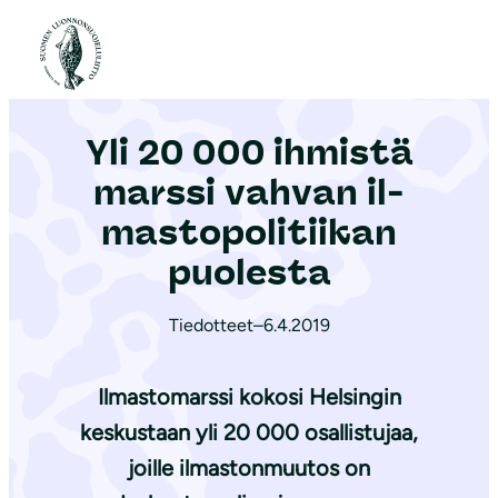
S
i
Etusivu
|
Ajankohtaista
|
Yli 20 000 ihmistä marssi vahvan il­mas­to­po­li­tii­kan puolesta
i
r
Yli 20 000 ihmistä
r
y
marssi vahvan il­
s
mas­to­po­li­tii­kan
i
puolesta
s
ä
Tiedotteet
–
6.4.2019
l
t
Ilmastomarssi kokosi Helsingin
ö
ö
keskustaan yli 20 000 osallistujaa,
n
joille ilmastonmuutos on