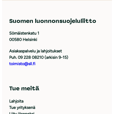
Suomen luonnonsuojeluliitto
Sörnäistenkatu 1
00580 Helsinki
Asiakaspalvelu ja lahjoitukset
Puh. 09 228 08210 (arkisin 9-15)
toimisto@sll.fi
Tue meitä
Lahjoita
Tue yrityksenä
Liity jäseneksi