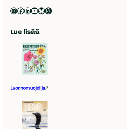
Luonnonsuojeluliitto Instagramissa
Luonnonsuojeluliitto Facebookissa
Luonnonsuojeluliitto LinkedInissä
Luonnonsuojeluliiton YouTube-kanava
Luonnonsuojeluliitto Blueskyssa
Luonnonsuojeluliitto Threadsissa
Lue lisää
Luonnonsuojelija