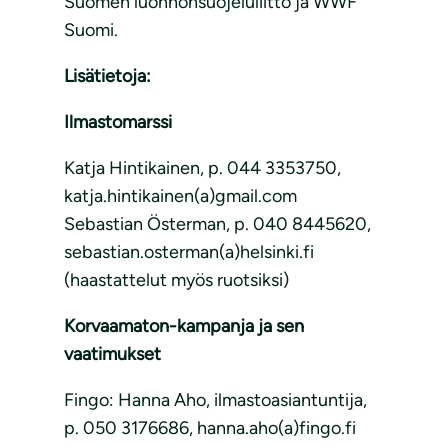
Suomen luonnonsuojeluliitto ja WWF
Suomi.
Lisätietoja:
Ilmastomarssi
Katja Hintikainen, p. 044 3353750,
katja.hintikainen(a)gmail.com
Sebastian Österman, p. 040 8445620,
sebastian.osterman(a)helsinki.fi
(haastattelut myös ruotsiksi)
Korvaamaton-kampanja ja sen
vaatimukset
Fingo: Hanna Aho, ilmastoasiantuntija,
p. 050 3176686, hanna.aho(a)fingo.fi