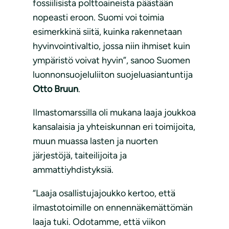
fossiilisista polttoaineista päästään
nopeasti eroon. Suomi voi toimia
esimerkkinä siitä, kuinka rakennetaan
hyvinvointivaltio, jossa niin ihmiset kuin
ympäristö voivat hyvin”, sanoo Suomen
luonnonsuojeluliiton suojeluasiantuntija
Otto Bruun
.
Ilmastomarssilla oli mukana laaja joukkoa
kansalaisia ja yhteiskunnan eri toimijoita,
muun muassa lasten ja nuorten
järjestöjä, taiteilijoita ja
ammattiyhdistyksiä.
“Laaja osallistujajoukko kertoo, että
ilmastotoimille on ennennäkemättömän
laaja tuki. Odotamme, että viikon