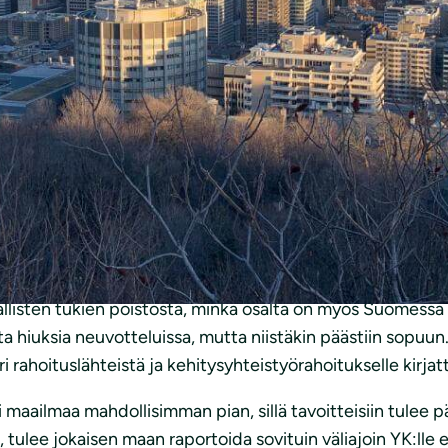
ata
sopi yhteisistä tavoitteista
luontokadon pysäyttämiseks
kouksen tärkeimpään antiin kuuluvat tavoite suojella 30 
stä ekosysteemeistä vuoteen 2030 mennessä. Tällä hetkell
ailman maat tekevät lähivuosina ahkerasti töitä sen eteen
a vuosia, ja Montrealissa järjestetty kokous oli tämän ty
hetkille saakka epäselvää, millainen tulos neuvotteluista 
t vuosista sekä prosenttimääristä, sillä ilmassa oli myös m
tallisten tukien poistosta, minkä osalta on myös Suomessa 
 hiuksia neuvotteluissa, mutta niistäkin päästiin sopuun.
ri rahoituslähteistä ja kehitysyhteistyörahoitukselle kirjat
 maailmaa mahdollisimman pian, sillä tavoitteisiin tulee
va, tulee jokaisen maan raportoida sovituin väliajoin YK:ll