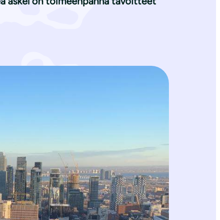
keä askel on toimeenpanna tavoitteet