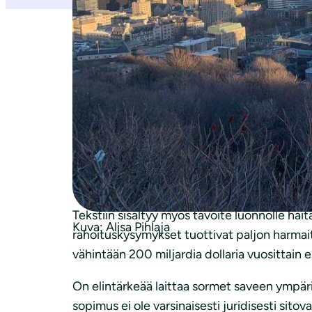
Maanantaina 19.12. lähes 200 maailman ma
tielle vuoteen 2030 mennessä. YK:n luontoko
sekä ennallistaa 30 prosenttia heikentynei
paperilla – vielä tärkeämpää on se, että ma
Nyt saavutettu lopputulos on ollut työn all
täynnä tiukkoja käänteitä ja oli aivan loppu
tavoitteisiin saatiin konkreettiset kirjaukse
Tekstiin sisältyy myös tavoite luonnolle hai
Kuva: Alisa Pihlaja
rahoituskysymykset tuottivat paljon harmaita
vähintään 200 miljardia dollaria vuosittain e
On elintärkeää laittaa sormet saveen ympäri
sopimus ei ole varsinaisesti juridisesti sito