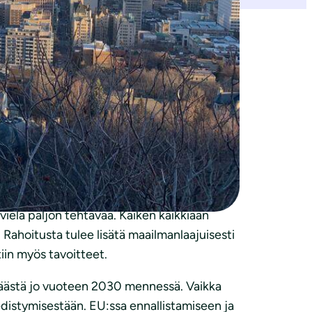
i ja luonnontilan kääntämiseksi elpymisen
prosenttia maa-, sisävesi- ja merialueista,
ä tulos on kuitenkin saavutettu vain
, että toimeenpano saadaan vauhtiin.
ön loppuhuipentuma. Neuvottelut olivat
saadaan ulos. On merkittävää, että
ahdollisuus ympäripyöreämpiin kirjauksiin.
vielä paljon tehtävää. Kaiken kaikkiaan
 Rahoitusta tulee lisätä maailmanlaajuisesti
tiin myös tavoitteet.
 päästä jo vuoteen 2030 mennessä. Vaikka
e edistymisestään. EU:ssa ennallistamiseen ja