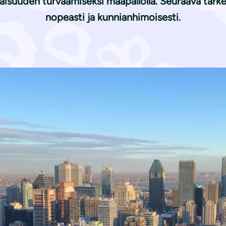
vaisuuden turvaamiseksi maapallolla. Seuraava tär
nopeasti ja kunnianhimoisesti.