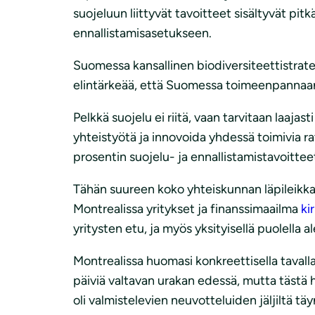
suojeluun liittyvät tavoitteet sisältyvät pitk
ennallistamisasetukseen.
Suomessa kansallinen biodiversiteettistrateg
elintärkeää, että Suomessa toimeenpannaan 
Pelkkä suojelu ei riitä, vaan tarvitaan laaja
yhteistyötä ja innovoida yhdessä toimivia ra
prosentin suojelu- ja ennallistamistavoitte
Tähän suureen koko yhteiskunnan läpileikkaa
Montrealissa yritykset ja finanssimaailma
kir
yritysten etu, ja myös yksityisellä puolella 
Montrealissa huomasi konkreettisella tavalla
päiviä valtavan urakan edessä, mutta tästä hu
oli valmistelevien neuvotteluiden jäljiltä t