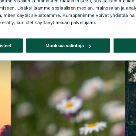
mme sisällön ja mainosten räätälöimiseen, sosiaalisen median
iseen. Lisäksi jaamme sosiaalisen median, mainosalan ja analy
, miten käytät sivustoamme. Kumppanimme voivat yhdistää näitä t
n kerätty, kun olet käyttänyt heidän palvelujaan.
ästeet
Muokkaa valintoja