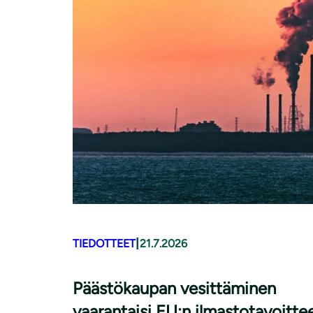
|
TIEDOTTEET
21.7.2026
Päästökaupan vesittäminen
vaarantaisi EU:n ilmastotavoitte