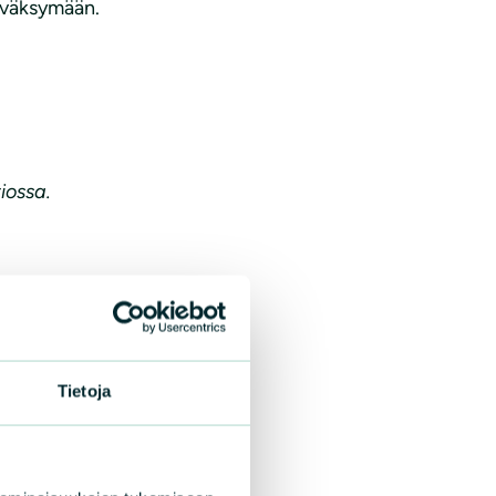
hyväksymään.
iossa.
Tietoja