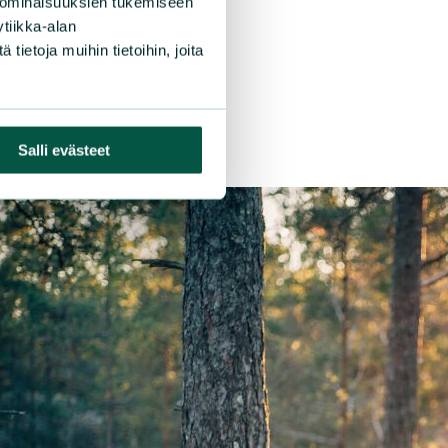
 ominaisuuksien tukemiseen
tiikka-alan
ietoja muihin tietoihin, joita
Salli evästeet