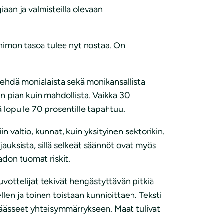
giaan ja valmisteilla olevaan
nhimon tasoa tulee nyt nostaa. On
ä tehdä monialaista sekä monikansallista
in pian kuin mahdollista. Vaikka 30
 lopulle 70 prosentille tapahtuu.
valtio, kunnat, kuin yksityinen sektorikin.
uksista, sillä selkeät säännöt ovat myös
don tuomat riskit.
uvottelijat tekivät hengästyttävän pitkiä
llen ja toinen toistaan kunnioittaen. Teksti
t päässeet yhteisymmärrykseen. Maat tulivat