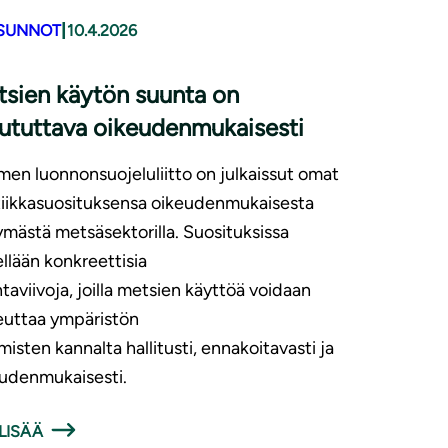
|
SUNNOT
10.4.2026
sien käytön suunta on
ututtava oikeudenmukaisesti
en luonnonsuojeluliitto on julkaissut omat
tiikkasuosituksensa oikeudenmukaisesta
tymästä metsäsektorilla. Suosituksissa
ellään konkreettisia
taviivoja, joilla metsien käyttöä voidaan
euttaa ympäristön
hmisten kannalta hallitusti, ennakoitavasti ja
udenmukaisesti.
LISÄÄ