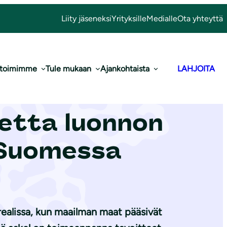
Liity jäseneksi
Yrityksille
Medialle
Ota yhteyttä
 toimimme
Tule mukaan
Ajankohtaista
LAHJOITA
storiallinen
inetta luonnon
 Suomessa
realissa, kun maailman maat pääsivät