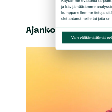
Käytämme evästeitä tarjoama
ja kävijämäärämme analysoim
kumppaneillemme tietoja siitä
olet antanut heille tai joita o
Ajankohtaista
Vain välttämättömät ev