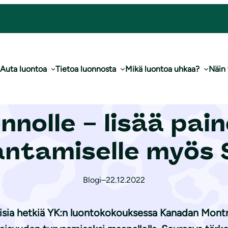
nnolle – lisää painetta luonnon tilan parantamiselle myös Suomessa
Auta luontoa
Tietoa luonnosta
Mikä luontoa uhkaa?
Näin
o­ko­kouk­ses­ta hi
onnolle – lisää pa
rantamiselle myös
Blogi
–
22.12.2022
allisia hetkiä YK:n luontokokouksessa Kanadan Mont