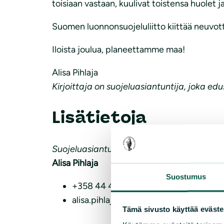
toisiaan vastaan, kuulivat toistensa huolet j
Suomen luonnonsuojeluliitto kiittää neuvott
Iloista joulua, planeettamme maa!
Alisa Pihlaja
Kirjoittaja on suojeluasiantuntija, joka e
Lisätietoja
Suojeluasiantuntija
Alisa Pihlaja
Suostumus
+358 44 493 8719
alisa.pihlaja(a)sll.fi
Tämä sivusto käyttää eväste