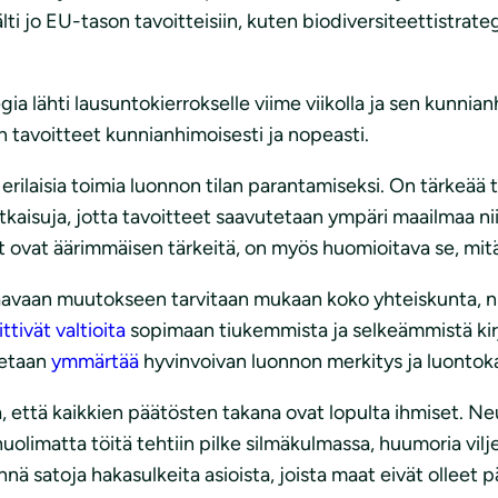
älti jo EU-tason tavoitteisiin, kuten biodiversiteettistrate
ia lähti lausuntokierrokselle viime viikolla ja sen kunnia
tavoitteet kunnianhimoisesti ja nopeasti.
sti erilaisia toimia luonnon tilan parantamiseksi. On tärkeä
tkaisuja, jotta tavoitteet saavutetaan ympäri maailmaa ni
et ovat äärimmäisen tärkeitä, on myös huomioitava se, mitä
vaan muutokseen tarvitaan mukaan koko yhteiskunta, niin 
ittivät valtioita
sopimaan tiukemmista ja selkeämmistä kirja
aletaan
ymmärtää
hyvinvoivan luonnon merkitys ja luontoka
, että kaikkien päätösten takana ovat lopulta ihmiset. Ne
olimatta töitä tehtiin pilke silmäkulmassa, huumoria vilje
äynnä satoja hakasulkeita asioista, joista maat eivät ollee