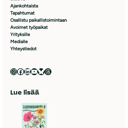
Ajankohtaista
Tapahtumat
Osallistu paikallistoimintaan
Avoimet työpaikat
Yrityksille
Medialle
Yhteystiedot
Luonnonsuojeluliitto Instagramissa
Luonnonsuojeluliitto Facebookissa
Luonnonsuojeluliitto LinkedInissä
Luonnonsuojeluliiton YouTube-kanava
Luonnonsuojeluliitto Blueskyssa
Luonnonsuojeluliitto Threadsissa
Lue lisää