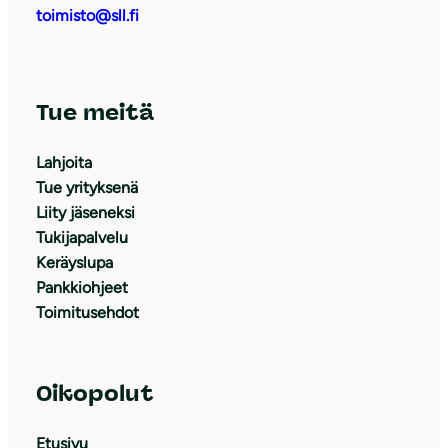
toimisto@sll.fi
Tue meitä
Lahjoita
Tue yrityksenä
Liity jäseneksi
Tukijapalvelu
Keräyslupa
Pankkiohjeet
Toimitusehdot
Oikopolut
Etusivu