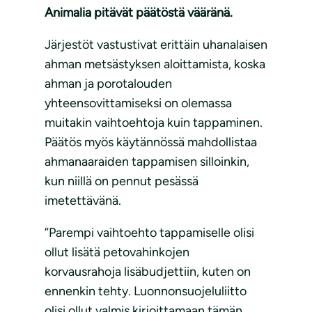
Animalia pitävät päätöstä vääränä.
Järjestöt vastustivat erittäin uhanalaisen
ahman metsästyksen aloittamista, koska
ahman ja porotalouden
yhteensovittamiseksi on olemassa
muitakin vaihtoehtoja kuin tappaminen.
Päätös myös käytännössä mahdollistaa
ahmanaaraiden tappamisen silloinkin,
kun niillä on pennut pesässä
imetettävänä.
”Parempi vaihtoehto tappamiselle olisi
ollut lisätä petovahinkojen
korvausrahoja lisäbudjettiin, kuten on
ennenkin tehty. Luonnonsuojeluliitto
olisi ollut valmis kirjoittamaan tämän