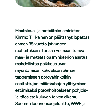
Maatalous- ja metsätalousministeri
Kimmo Tiilikainen on päättänyt lopettaa
ahman 35 vuotta jatkuneen
rauhoituksen. Tänään voimaan tuleva
maa- ja metsätalousministeriön asetus
mahdollistaa poikkeusluvan
myöntämisen kahdeksan ahman
tappamiseen porovahinkoihin
osoitettujen määrärahojen ylittymisen
estämiseksi poronhoitoalueen pohjois-
ja itäosissa kuluvan talven aikana.
Suomen luonnonsuojeluliitto, WWF ja