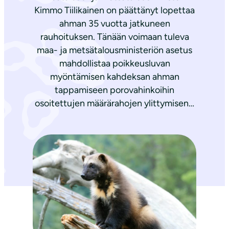
Kimmo Tiilikainen on päättänyt lopettaa
ahman 35 vuotta jatkuneen
rauhoituksen. Tänään voimaan tuleva
maa- ja metsätalousministeriön asetus
mahdollistaa poikkeusluvan
myöntämisen kahdeksan ahman
tappamiseen porovahinkoihin
osoitettujen määrärahojen ylittymisen…