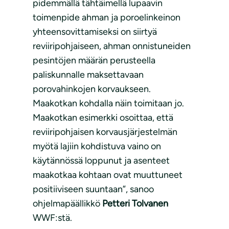
pidemmällä tähtäimellä lupaavin
toimenpide ahman ja poroelinkeinon
yhteensovittamiseksi on siirtyä
reviiripohjaiseen, ahman onnistuneiden
pesintöjen määrän perusteella
paliskunnalle maksettavaan
porovahinkojen korvaukseen.
Maakotkan kohdalla näin toimitaan jo.
Maakotkan esimerkki osoittaa, että
reviiripohjaisen korvausjärjestelmän
myötä lajiin kohdistuva vaino on
käytännössä loppunut ja asenteet
maakotkaa kohtaan ovat muuttuneet
positiiviseen suuntaan”, sanoo
ohjelmapäällikkö
Petteri Tolvanen
WWF:stä.