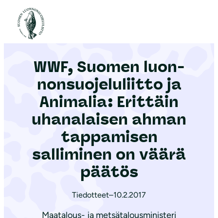
S
i
Etusivu
|
Ajankohtaista
|
WWF, Suomen luon­non­suo­je­lu­liit­to ja Animalia: Erittäin uhanalaisen ahman tappamisen salliminen on väärä päätös
i
r
WWF, Suomen luon­
r
y
non­suo­je­lu­liit­to ja
s
Animalia: Erittäin
i
uhanalaisen ahman
s
ä
tappamisen
l
salliminen on väärä
t
päätös
ö
ö
Tiedotteet
–
10.2.2017
n
Maatalous- ja metsätalousministeri