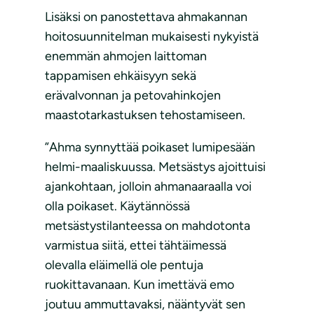
Lisäksi on panostettava ahmakannan
hoitosuunnitelman mukaisesti nykyistä
enemmän ahmojen laittoman
tappamisen ehkäisyyn sekä
erävalvonnan ja petovahinkojen
maastotarkastuksen tehostamiseen.
”Ahma synnyttää poikaset lumipesään
helmi-maaliskuussa. Metsästys ajoittuisi
ajankohtaan, jolloin ahmanaaraalla voi
olla poikaset. Käytännössä
metsästystilanteessa on mahdotonta
varmistua siitä, ettei tähtäimessä
olevalla eläimellä ole pentuja
ruokittavanaan. Kun imettävä emo
joutuu ammuttavaksi, nääntyvät sen