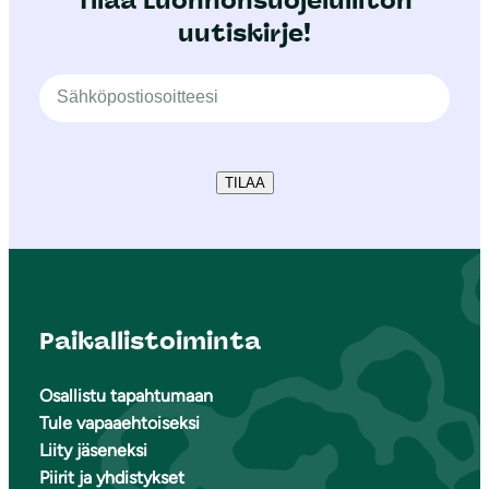
Tilaa Luonnonsuojeluliiton
uutiskirje!
TILAA
Paikallistoiminta
Osallistu tapahtumaan
Tule vapaaehtoiseksi
Liity jäseneksi
Piirit ja yhdistykset