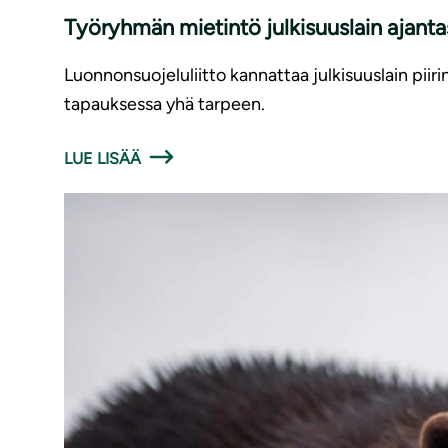
Työryhmän mietintö julkisuuslain ajan­ta­sa
Luonnonsuojeluliitto kannattaa julkisuuslain piiri
tapauksessa yhä tarpeen.
LUE LISÄÄ