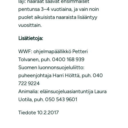
laji: naaraat saavat ensimmäiset
pentunsa 3–4 vuotiaina, ja vain noin
puolet aikuisista naaraista lisääntyy
vuosittain.
Lisätietoja:
WWF: ohjelmapäällikkö Petteri
Tolvanen, puh. 0400 168 939
Suomen luonnonsuojeluliitto:
puheenjohtaja Harri Hölttä, puh. 040
722 9224
Animalia: eläinsuojeluasiantuntija Laura
Uotila, puh. 050 543 9601
Tiedote 10.2.2017