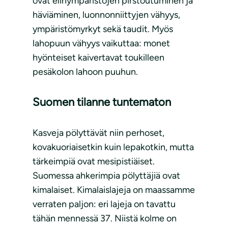
ovat elinympäristöjen pirstoutuminen ja
häviäminen, luonnonniittyjen vähyys,
ympäristömyrkyt sekä taudit. Myös
lahopuun vähyys vaikuttaa: monet
hyönteiset kaivertavat toukilleen
pesäkolon lahoon puuhun.
Suomen tilanne tuntematon
Kasveja pölyttävät niin perhoset,
kovakuoriaisetkin kuin lepakotkin, mutta
tärkeimpiä ovat mesipistiäiset.
Suomessa ahkerimpia pölyttäjiä ovat
kimalaiset. Kimalaislajeja on maassamme
verraten paljon: eri lajeja on tavattu
tähän mennessä 37. Niistä kolme on