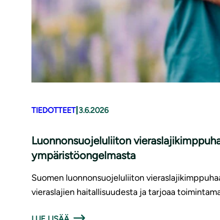
|
TIEDOTTEET
3.6.2026
Luonnonsuojeluliiton vieraslajikimppuha
ympäristöongelmasta
Suomen luonnonsuojeluliiton vieraslajikimppuhaas
vieraslajien haitallisuudesta ja tarjoaa toiminta
LUE LISÄÄ