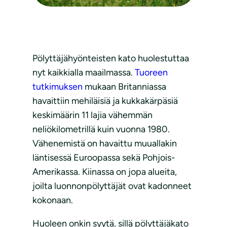
Pölyttäjähyönteisten kato huolestuttaa
nyt kaikkialla maailmassa.
Tuoreen
tutkimuksen
mukaan Britanniassa
havaittiin mehiläisiä ja kukkakärpäsiä
keskimäärin 11 lajia vähemmän
neliökilometrillä kuin vuonna 1980.
Vähenemistä on havaittu muuallakin
läntisessä Euroopassa sekä Pohjois-
Amerikassa. Kiinassa on jopa alueita,
joilta luonnonpölyttäjät ovat kadonneet
kokonaan.
Huoleen onkin syytä, sillä pölyttäjäkato