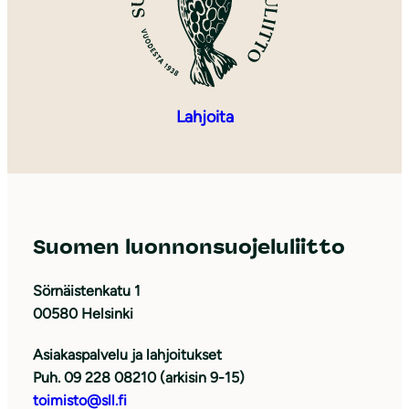
Lahjoita
Suomen luonnonsuojeluliitto
Sörnäistenkatu 1
00580 Helsinki
Asiakaspalvelu ja lahjoitukset
Puh. 09 228 08210 (arkisin 9-15)
toimisto@sll.fi