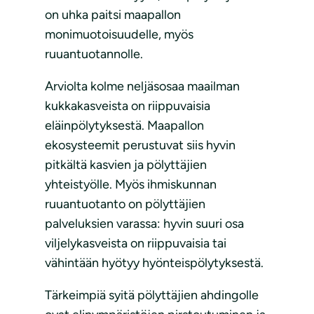
on uhka paitsi maapallon
monimuotoisuudelle, myös
ruuantuotannolle.
Arviolta kolme neljäsosaa maailman
kukkakasveista on riippuvaisia
eläinpölytyksestä. Maapallon
ekosysteemit perustuvat siis hyvin
pitkältä kasvien ja pölyttäjien
yhteistyölle. Myös ihmiskunnan
ruuantuotanto on pölyttäjien
palveluksien varassa: hyvin suuri osa
viljelykasveista on riippuvaisia tai
vähintään hyötyy hyönteispölytyksestä.
Tärkeimpiä syitä pölyttäjien ahdingolle