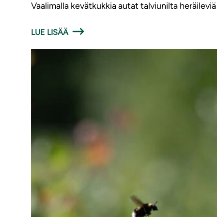
Vaalimalla kevätkukkia autat talviunilta heräileviä 
LUE LISÄÄ