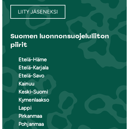
LIITY JÄSENEKSI
Suomen luonnonsuojeluliiton
piirit
Etelä-Häme
Etelä-Karjala
Etelä-Savo
Kainuu
Keski-Suomi
Kymenlaakso
Lappi
Pirkanmaa
Pohjanmaa