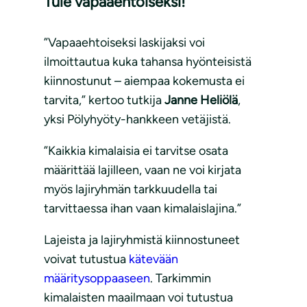
Tule vapaaehtoiseksi!
”Vapaaehtoiseksi laskijaksi voi
ilmoittautua kuka tahansa hyönteisistä
kiinnostunut – aiempaa kokemusta ei
tarvita,” kertoo tutkija
Janne Heliölä
,
yksi Pölyhyöty-hankkeen vetäjistä.
”Kaikkia kimalaisia ei tarvitse osata
määrittää lajilleen, vaan ne voi kirjata
myös lajiryhmän tarkkuudella tai
tarvittaessa ihan vaan kimalaislajina.”
Lajeista ja lajiryhmistä kiinnostuneet
voivat tutustua
kätevään
määritysoppaaseen
. Tarkimmin
kimalaisten maailmaan voi tutustua