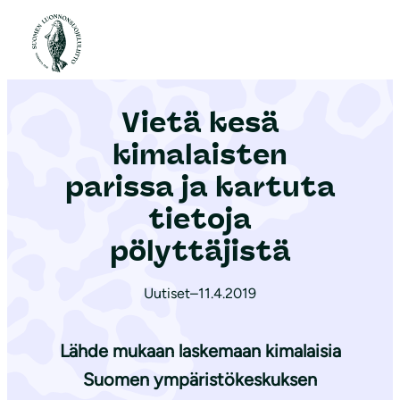
S
i
Etusivu
|
Ajankohtaista
|
Vietä kesä kimalaisten parissa ja kartuta tietoja pölyttäjistä
i
r
Vietä kesä
r
y
kimalaisten
s
parissa ja kartuta
i
tietoja
s
ä
pölyttäjistä
l
t
Uutiset
–
11.4.2019
ö
ö
Lähde mukaan laskemaan kimalaisia
n
Suomen ympäristökeskuksen