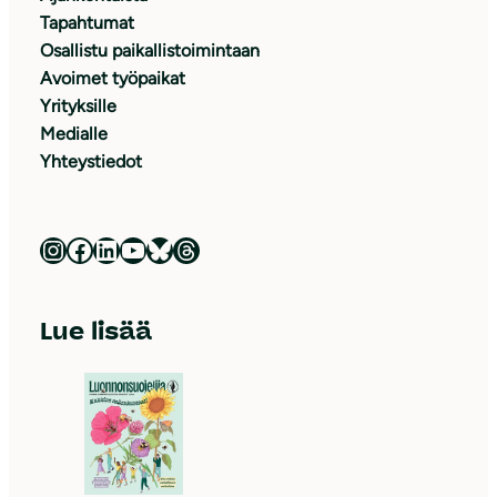
Tapahtumat
Osallistu paikallistoimintaan
Avoimet työpaikat
Yrityksille
Medialle
Yhteystiedot
Luonnonsuojeluliitto Instagramissa
Luonnonsuojeluliitto Facebookissa
Luonnonsuojeluliitto LinkedInissä
Luonnonsuojeluliiton YouTube-kanava
Luonnonsuojeluliitto Blueskyssa
Luonnonsuojeluliitto Threadsissa
Lue lisää