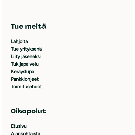
Tue meitä
Lahjoita
Tue yrityksenä
Liity jäseneksi
Tukijapalvelu
Keräyslupa
Pankkiohjeet
Toimitusehdot
Oikopolut
Etusivu
Ajankohtaista