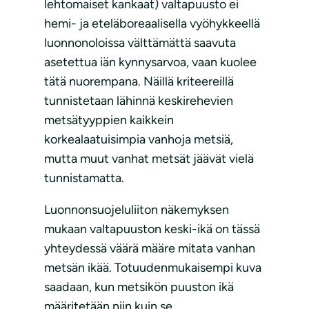
lehtomaiset kankaat) valtapuusto ei
hemi- ja eteläboreaalisella vyöhykkeellä
luonnonoloissa välttämättä saavuta
asetettua iän kynnysarvoa, vaan kuolee
tätä nuorempana. Näillä kriteereillä
tunnistetaan lähinnä keskirehevien
metsätyyppien kaikkein
korkealaatuisimpia vanhoja metsiä,
mutta muut vanhat metsät jäävät vielä
tunnistamatta.
Luonnonsuojeluliiton näkemyksen
mukaan valtapuuston keski-ikä on tässä
yhteydessä väärä määre mitata vanhan
metsän ikää. Totuudenmukaisempi kuva
saadaan, kun metsikön puuston ikä
määritetään niin kuin se