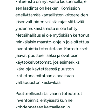
kriteeristö on nyt vasta lausunnoilla, eli
sen laadinta on kesken. Komission
edellyttämää kansallisten kriteereiden
jäsenvaltioiden välistä rajat ylittävää
yhdenmukaistamista ei ole tehty.
Metsähallitus ei ole myöskään kertonut,
minkälaisin maasto-ohjein jo aloitettua
inventointia toteutetaan. Kartoitukset
jäävät puutteelliseksi ja ovat osin
käyttökelvottomat, jos esimerkiksi
ikärajoja käytettäessä puuston
ikätietona mitataan ainoastaan
valtapuuston keski-ikää.
Puutteellisesti tai väärin toteutetut
inventoinnit, erityisesti kun ne
kohdennetaan kertaalleen jo