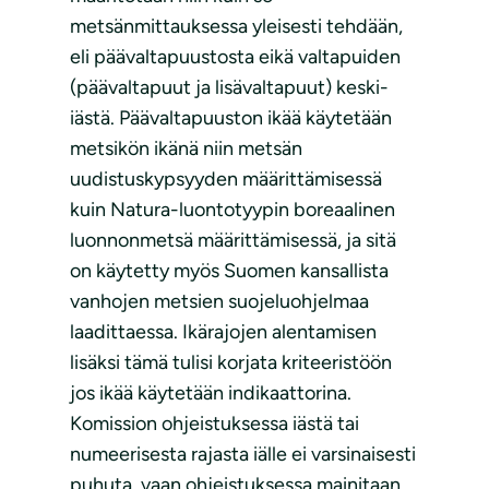
metsänmittauksessa yleisesti tehdään,
eli päävaltapuustosta eikä valtapuiden
(päävaltapuut ja lisävaltapuut) keski-
iästä. Päävaltapuuston ikää käytetään
metsikön ikänä niin metsän
uudistuskypsyyden määrittämisessä
kuin Natura-luontotyypin boreaalinen
luonnonmetsä määrittämisessä, ja sitä
on käytetty myös Suomen kansallista
vanhojen metsien suojeluohjelmaa
laadittaessa. Ikärajojen alentamisen
lisäksi tämä tulisi korjata kriteeristöön
jos ikää käytetään indikaattorina.
Komission ohjeistuksessa iästä tai
numeerisesta rajasta iälle ei varsinaisesti
puhuta, vaan ohjeistuksessa mainitaan