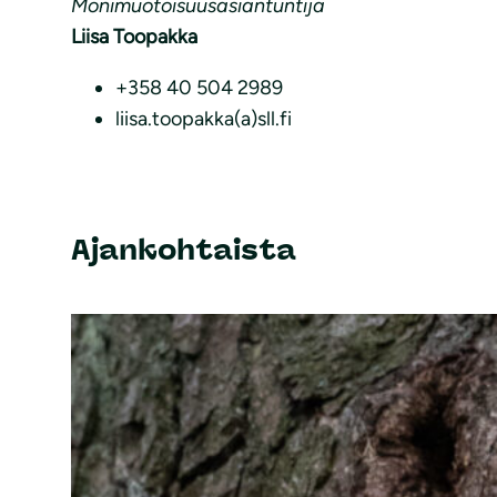
Monimuotoisuusasiantuntija
Liisa Toopakka
+358 40 504 2989
liisa.toopakka(a)sll.fi
Ajankohtaista