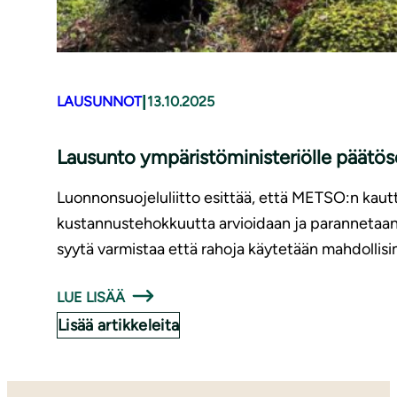
|
LAUSUNNOT
13.10.2025
Lausunto ympäristöministeriölle päät
Luonnonsuojeluliitto esittää, että METSO:n kaut
kustannustehokkuutta arvioidaan ja parannetaan 
syytä varmistaa että rahoja käytetään mahdoll
LUE LISÄÄ
Lisää artikkeleita