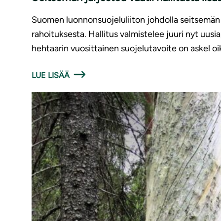
Suomen luonnonsuojeluliiton johdolla seitsemän 
rahoituksesta. Hallitus valmistelee juuri nyt uu
hehtaarin vuosittainen suojelutavoite on askel o
LUE LISÄÄ