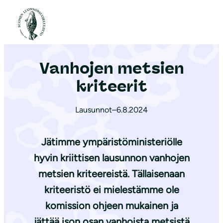
S
i
Etusivu
|
Ajankohtaista
|
Vanhojen metsien kriteerit
i
r
Vanhojen metsien
r
y
kriteerit
s
i
Lausunnot
–
6.8.2024
s
ä
Jätimme ympäristöministeriölle
l
hyvin kriittisen lausunnon vanhojen
t
metsien kriteereistä. Tällaisenaan
ö
kriteeristö ei mielestämme ole
ö
komission ohjeen mukainen ja
n
jättää ison osan vanhoista metsistä