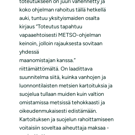
toteutukseen on juuri vähennetty ja
koko ohjelman rahoitus tällä hetkellä
auki, tuntuu yksityismaiden osalta
kirjaus “Toteutus tapahtuu
vapaaehtoisesti METSO-ohjelman
keinoin, jolloin rajauksesta sovitaan
yhdessä
maanomistajan kanssa.”
riittämättömältä. On laadittava
suunnitelma siitä, kuinka vanhojen ja
luonnontilaisten metsien kartoituksia ja
suojelua tullaan muiden kuin valtion
omistamissa metsissä tehokkaasti ja
oikeudenmukaisesti edistämään.
Kartoituksen ja suojelun rahoittamiseen
voitaisiin soveltaa aiheuttaja maksaa -