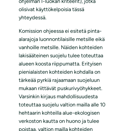
ohjelman I-luokan kriteerit), jotka
olisivat käyttökelpoisia tässä
yhteydessä.
Komission ohjeessa ei esitetä pinta-
alarajoja luonnontilaisille metsille eikä
vanhoille metsille. Näiden kohteiden
lakisääteinen suojelu tulee toteuttaa
alueen koosta riippumatta. Erityisen
pienialaisten kohteiden kohdalla on
tärkeää pyrkiä rajaamaan suojeluun
mukaan riittävät puskurivyöhykkeet.
Varsinkin kirjaus mahdollisuudesta
toteuttaa suojelu valtion mailla alle 10
hehtaarin kohteilla alue-ekologisen
verkoston kautta on huono ja tulee
poistaa, valtion mailla kohteiden