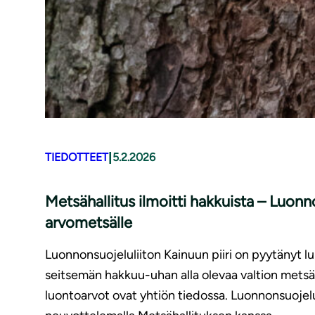
|
TIEDOTTEET
5.2.2026
Metsähallitus ilmoitti hakkuista – Luonno
arvometsälle
Luonnonsuojeluliiton Kainuun piiri on pyytänyt l
seitsemän hakkuu-uhan alla olevaa valtion metsää
luontoarvot ovat yhtiön tiedossa. Luonnonsuojelu