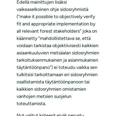
Edellä mainittujen lisäksi
vaikeaselkoinen ohje sidosryhmistä
(“make it possible to objectively verify
fit and appropriate implementation by
all relevant forest stakeholders” joka on
käännetty “mahdollistettava se, että
voidaan tarkistaa objektiivisesti kaikkien
asiaankuuluvien metsäalan sidosryhmien
tarkoituksenmukainen ja asianmukainen
täytäntöönpano”) ei toteudu vaikka sen
tulkitsisi tarkoittamaan eri sidosryhmien
osallistamista täytäntöönpanoon tai
kaikkien sidosryhmien omistamien
vanhojen metsien suojelun
toteuttamista.
Nyt valitut kriteerit eivät perustu