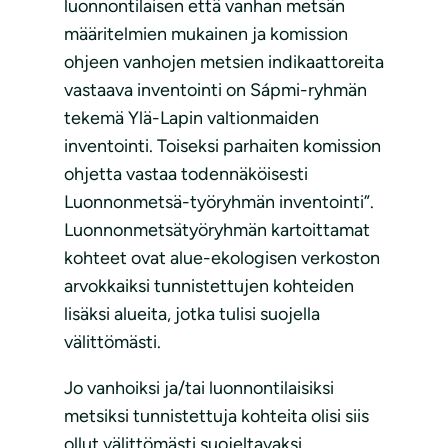
luonnontilaisen että vanhan metsän
määritelmien mukainen ja komission
ohjeen vanhojen metsien indikaattoreita
vastaava inventointi on Sápmi-ryhmän
tekemä Ylä-Lapin valtionmaiden
inventointi. Toiseksi parhaiten komission
ohjetta vastaa todennäköisesti
Luonnonmetsä-työryhmän inventointi”.
Luonnonmetsätyöryhmän kartoittamat
kohteet ovat alue-ekologisen verkoston
arvokkaiksi tunnistettujen kohteiden
lisäksi alueita, jotka tulisi suojella
välittömästi.
Jo vanhoiksi ja/tai luonnontilaisiksi
metsiksi tunnistettuja kohteita olisi siis
ollut välittömästi suojeltavaksi