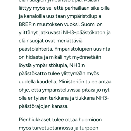
liittyy myös se, että parhaillaan sikaloilla
ja kanaloilla uusitaan ympäristölupia
BREF:n muutoksen vuoksi. Suomi on
ylittänyt jatkuvasti NH3-päästökaton ja
eläinsuojat ovat merkittäviä
päästölähteitä. Ympäristölupien uusinta
on hidasta ja mikäli nyt myönnetään
löysiä ympäristölupia, NH3:n
päästökatto tulee ylittymään myös
uudella kaudella. Ministeriön tulee antaa
ohje, että ympäristöluvissa pitäisi jo nyt
olla erityisen tarkkana ja tiukkana NH3-
päästörajojen kanssa.
Pienhiukkaset tulee ottaa huomioon
myös turvetuotannossa ja turpeen