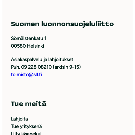
Suomen luonnonsuojeluliitto
Sörnäistenkatu 1
00580 Helsinki
Asiakaspalvelu ja lahjoitukset
Puh. 09 228 08210 (arkisin 9-15)
toimisto@sll.fi
Tue meitä
Lahjoita
Tue yrityksenä
Liity jäseneksi