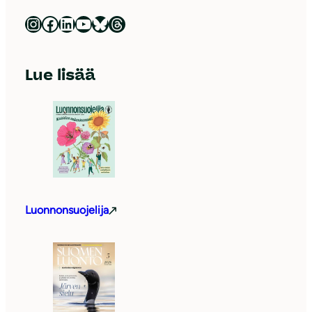
Luonnonsuojeluliitto Instagramissa
Luonnonsuojeluliitto Facebookissa
Luonnonsuojeluliitto LinkedInissä
Luonnonsuojeluliiton YouTube-kanava
Luonnonsuojeluliitto Blueskyssa
Luonnonsuojeluliitto Threadsissa
Lue lisää
Luonnonsuojelija