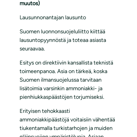
muutos)
Lausunnonantajan lausunto
Suomen luonnonsuojeluliitto kiittää
lausuntopyynnöstä ja toteaa asiasta
seuraavaa.
Esitys on direktiivin kansallista teknistä
toimeenpanoa. Asia on tärkeä, koska
Suomen ilmansuojelussa tarvitaan
lisätoimia varsinkin ammoniakki- ja
pienhiukkaspäästöjen torjumiseksi.
Erityisen tehokkaasti
ammoniakkipäästöjä voitaisiin vähentää
tiukentamalla turkistarhojen ja muiden
eläinsuojien ympäristölupia. Asiaan