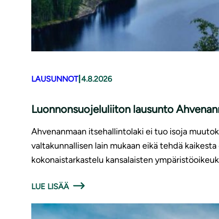
|
LAUSUNNOT
4.8.2026
Luonnonsuojeluliiton lausunto Ahvenanm
Ahvenanmaan itsehallintolaki ei tuo isoja muutoks
valtakunnallisen lain mukaan eikä tehdä kaikest
kokonaistarkastelu kansalaisten ympäristöoikeu
LUE LISÄÄ