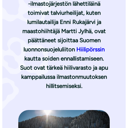
-ilmastojärjestön lähettiläinä
toimivat talviurheilijat, kuten
lumilautailija
Enni Rukajärvi
ja
maastohiihtäjä
Martti Jylhä
, ovat
päättäneet sijoittaa Suomen
luonnonsuojeluliiton
Hiilipörssin
kautta soiden ennallistamiseen.
Suot ovat tärkeä hiilivarasto ja apu
kamppailussa ilmastonmuutoksen
hillitsemiseksi.