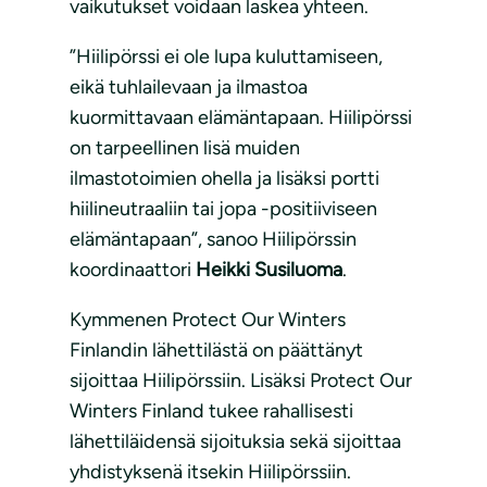
vaikutukset voidaan laskea yhteen.
”Hiilipörssi ei ole lupa kuluttamiseen,
eikä tuhlailevaan ja ilmastoa
kuormittavaan elämäntapaan. Hiilipörssi
on tarpeellinen lisä muiden
ilmastotoimien ohella ja lisäksi portti
hiilineutraaliin tai jopa -positiiviseen
elämäntapaan”, sanoo Hiilipörssin
koordinaattori
Heikki Susiluoma
.
Kymmenen Protect Our Winters
Finlandin lähettilästä on päättänyt
sijoittaa Hiilipörssiin. Lisäksi Protect Our
Winters Finland tukee rahallisesti
lähettiläidensä sijoituksia sekä sijoittaa
yhdistyksenä itsekin Hiilipörssiin.