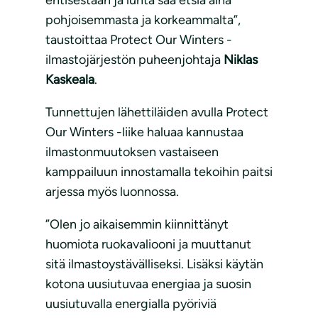
entisestään ja lunta saa etsiä aina
pohjoisemmasta ja korkeammalta”,
taustoittaa Protect Our Winters -
ilmastojärjestön puheenjohtaja
Niklas
Kaskeala
.
Tunnettujen lähettiläiden avulla Protect
Our Winters -liike haluaa kannustaa
ilmastonmuutoksen vastaiseen
kamppailuun innostamalla tekoihin paitsi
arjessa myös luonnossa.
”Olen jo aikaisemmin kiinnittänyt
huomiota ruokavaliooni ja muuttanut
sitä ilmastoystävälliseksi. Lisäksi käytän
kotona uusiutuvaa energiaa ja suosin
uusiutuvalla energialla pyöriviä