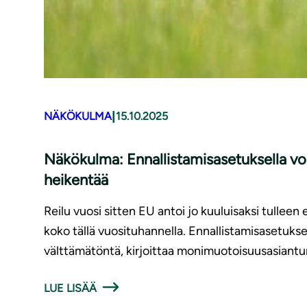
|
NÄKÖKULMA
15.10.2025
Näkökulma: Ennallistamisasetuksella voi
heikentää
Reilu vuosi sitten EU antoi jo kuuluisaksi tullee
koko tällä vuosituhannella. Ennallistamisasetuks
välttämätöntä, kirjoittaa monimuotoisuusasiant
LUE LISÄÄ