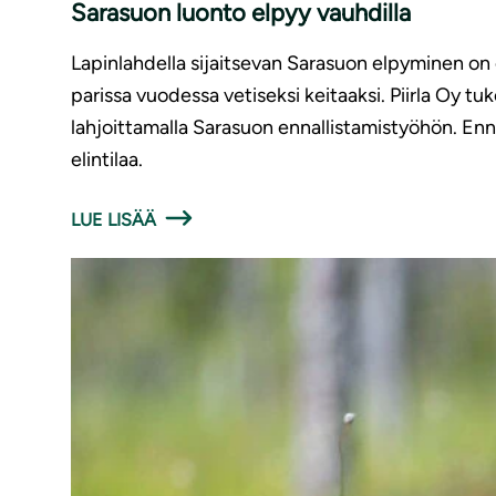
Sarasuon luonto elpyy vauhdilla
Lapinlahdella sijaitsevan Sarasuon elpyminen on o
parissa vuodessa vetiseksi keitaaksi. Piirla Oy
lahjoittamalla Sarasuon ennallistamistyöhön. Enn
elintilaa.
LUE LISÄÄ