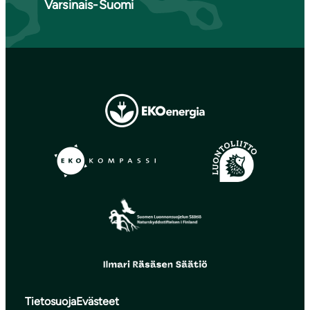
Varsinais-Suomi
Tietosuoja
Evästeet