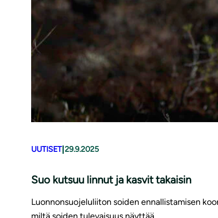
|
UUTISET
29.9.2025
Suo kutsuu linnut ja kasvit takaisin
Luonnonsuojeluliiton soiden ennallistamisen koor
miltä soiden tulevaisuus näyttää.