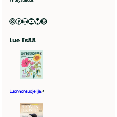
Yhteystiedot
Luonnonsuojeluliitto Instagramissa
Luonnonsuojeluliitto Facebookissa
Luonnonsuojeluliitto LinkedInissä
Luonnonsuojeluliiton YouTube-kanava
Luonnonsuojeluliitto Blueskyssa
Luonnonsuojeluliitto Threadsissa
Lue lisää
Luonnonsuojelija