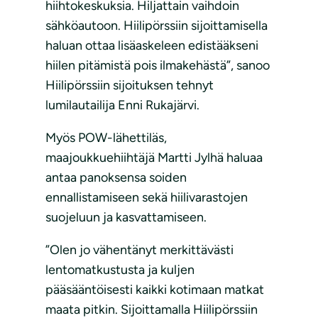
hiihtokeskuksia. Hiljattain vaihdoin
sähköautoon. Hiilipörssiin sijoittamisella
haluan ottaa lisäaskeleen edistääkseni
hiilen pitämistä pois ilmakehästä”, sanoo
Hiilipörssiin sijoituksen tehnyt
lumilautailija Enni Rukajärvi.
Myös POW-lähettiläs,
maajoukkuehiihtäjä Martti Jylhä haluaa
antaa panoksensa soiden
ennallistamiseen sekä hiilivarastojen
suojeluun ja kasvattamiseen.
”Olen jo vähentänyt merkittävästi
lentomatkustusta ja kuljen
pääsääntöisesti kaikki kotimaan matkat
maata pitkin. Sijoittamalla Hiilipörssiin