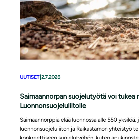
|
UUTISET
2.7.2026
Saimaannorpan suojelutyötä voi tukea m
Luonnonsuojeluliitolle
Saimaannorppia elää luonnossa alle 550 yksilöä,
luonnonsuojeluliiton ja Raikastamon yhteistyö t
konkreettiseen suojelutyöhön, kuten apukinoste