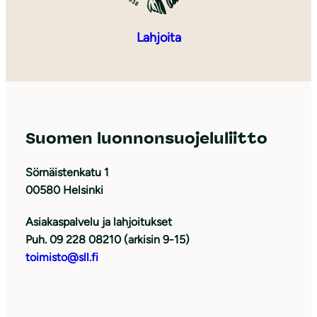
Lahjoita
Suomen luonnonsuojeluliitto
Sörnäistenkatu 1
00580 Helsinki
Asiakaspalvelu ja lahjoitukset
Puh. 09 228 08210 (arkisin 9-15)
toimisto@sll.fi