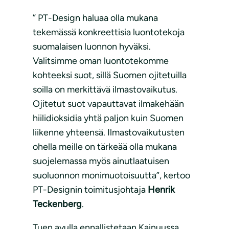
” PT-Design haluaa olla mukana
tekemässä konkreettisia luontotekoja
suomalaisen luonnon hyväksi.
Valitsimme oman luontotekomme
kohteeksi suot, sillä Suomen ojitetuilla
soilla on merkittävä ilmastovaikutus.
Ojitetut suot vapauttavat ilmakehään
hiilidioksidia yhtä paljon kuin Suomen
liikenne yhteensä. Ilmastovaikutusten
ohella meille on tärkeää olla mukana
suojelemassa myös ainutlaatuisen
suoluonnon monimuotoisuutta”, kertoo
PT-Designin toimitusjohtaja
Henrik
Teckenberg
.
Tuen avulla ennallistetaan Kainuussa,