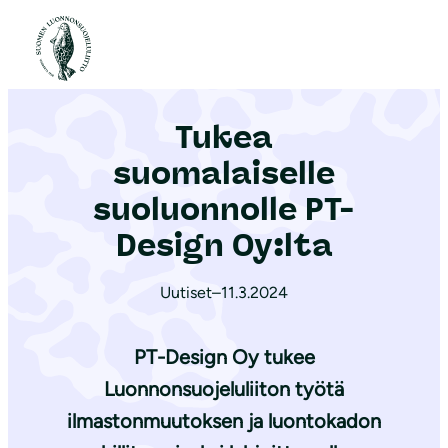
S
i
Etusivu
|
Ajankohtaista
|
Tukea suomalaiselle suoluonnolle PT-Design Oy:lta
i
r
Tukea
r
y
suomalaiselle
s
suoluonnolle PT-
i
Design Oy:lta
s
ä
Uutiset
–
11.3.2024
l
t
PT-Design Oy tukee
ö
ö
Luonnonsuojeluliiton työtä
n
ilmastonmuutoksen ja luontokadon