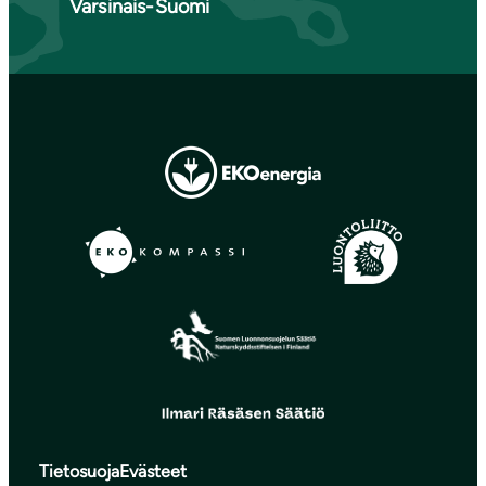
Varsinais-Suomi
Tietosuoja
Evästeet