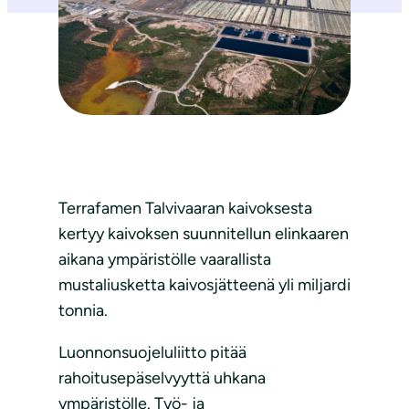
Terrafamen Talvivaaran kaivoksesta
kertyy kaivoksen suunnitellun elinkaaren
aikana ympäristölle vaarallista
mustaliusketta kaivosjätteenä yli miljardi
tonnia.
Luonnonsuojeluliitto pitää
rahoitusepäselvyyttä uhkana
ympäristölle. Työ- ja