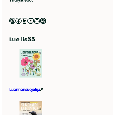
Yhteystiedot
Luonnonsuojeluliitto Instagramissa
Luonnonsuojeluliitto Facebookissa
Luonnonsuojeluliitto LinkedInissä
Luonnonsuojeluliiton YouTube-kanava
Luonnonsuojeluliitto Blueskyssa
Luonnonsuojeluliitto Threadsissa
Lue lisää
Luonnonsuojelija