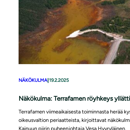
|
NÄKÖKULMA
19.2.2025
Näkökulma: Terrafamen röyhkeys yllätti
Terrafamen viimeaikaisesta toiminnasta herää kys
oikeusvaltion periaatteista, kirjoittavat näkö
Kainuun piirin puheenjohtaja Vesa Hyyryläinen.