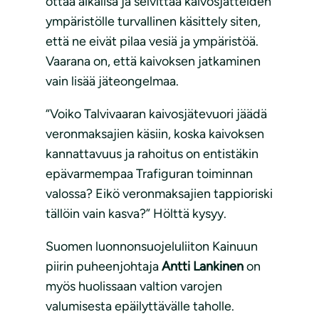
ottaa aikalisä ja selvittää kaivosjätteiden
ympäristölle turvallinen käsittely siten,
että ne eivät pilaa vesiä ja ympäristöä.
Vaarana on, että kaivoksen jatkaminen
vain lisää jäteongelmaa.
“Voiko Talvivaaran kaivosjätevuori jäädä
veronmaksajien käsiin, koska kaivoksen
kannattavuus ja rahoitus on entistäkin
epävarmempaa Trafiguran toiminnan
valossa? Eikö veronmaksajien tappioriski
tällöin vain kasva?” Hölttä kysyy.
Suomen luonnonsuojeluliiton Kainuun
piirin puheenjohtaja
Antti Lankinen
on
myös huolissaan valtion varojen
valumisesta epäilyttävälle taholle.