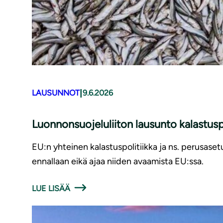
|
LAUSUNNOT
9.6.2026
Luonnonsuojeluliiton lausunto kalastusp
EU:n yhteinen kalastuspolitiikka ja ns. perusaset
ennallaan eikä ajaa niiden avaamista EU:ssa.
LUE LISÄÄ