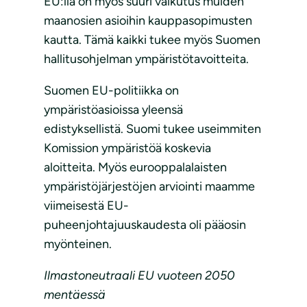
EU:lla on myös suuri vaikutus muiden
maanosien asioihin kauppasopimusten
kautta. Tämä kaikki tukee myös Suomen
hallitusohjelman ympäristötavoitteita.
Suomen EU-politiikka on
ympäristöasioissa yleensä
edistyksellistä. Suomi tukee useimmiten
Komission ympäristöä koskevia
aloitteita. Myös eurooppalalaisten
ympäristöjärjestöjen arviointi maamme
viimeisestä EU-
puheenjohtajuuskaudesta oli pääosin
myönteinen.
Ilmastoneutraali EU vuoteen 2050
mentäessä