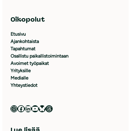
Oikopolut
Etusivu
Ajankohtaista
Tapahtumat
Osallistu paikallistoimintaan
Avoimet työpaikat
Yrityksille
Medialle
Yhteystiedot
Luonnonsuojeluliitto Instagramissa
Luonnonsuojeluliitto Facebookissa
Luonnonsuojeluliitto LinkedInissä
Luonnonsuojeluliiton YouTube-kanava
Luonnonsuojeluliitto Blueskyssa
Luonnonsuojeluliitto Threadsissa
Lue lisää