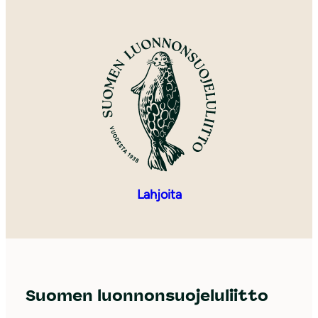
Lahjoita
Suomen luonnonsuojeluliitto