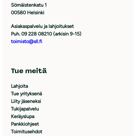
Sörnäistenkatu 1
00580 Helsinki
Asiakaspalvelu ja lahjoitukset
Puh. 09 228 08210 (arkisin 9-15)
toimisto@sll.fi
Tue meitä
Lahjoita
Tue yrityksenä
Liity jäseneksi
Tukijapalvelu
Keräyslupa
Pankkiohjeet
Toimitusehdot