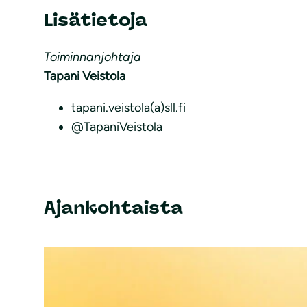
Lisätietoja
Toiminnanjohtaja
Tapani Veistola
tapani.veistola(a)sll.fi
@TapaniVeistola
Ajankohtaista