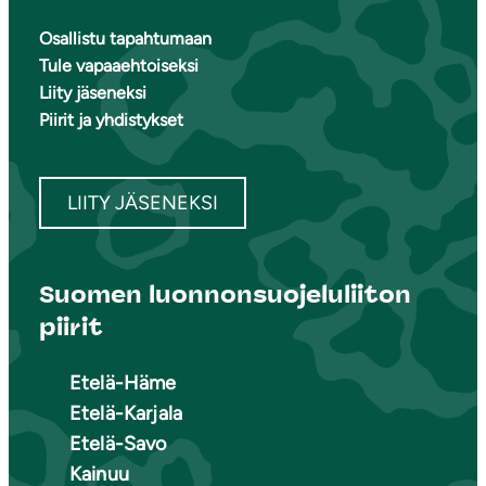
Osallistu tapahtumaan
Tule vapaaehtoiseksi
Liity jäseneksi
Piirit ja yhdistykset
LIITY JÄSENEKSI
Suomen luonnonsuojeluliiton
piirit
Etelä-Häme
Etelä-Karjala
Etelä-Savo
Kainuu