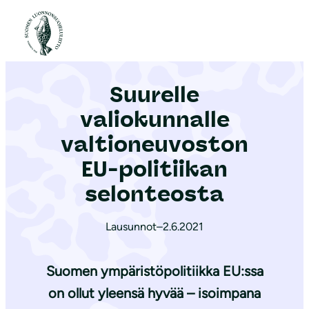
S
i
Etusivu
|
Ajankohtaista
|
Suurelle valiokunnalle valtioneuvoston EU-politiikan selonteosta
i
r
Suurelle
r
y
valiokunnalle
s
valtioneuvoston
i
EU-politiikan
s
ä
selonteosta
l
t
Lausunnot
–
2.6.2021
ö
ö
Suomen ympäristöpolitiikka EU:ssa
n
on ollut yleensä hyvää – isoimpana