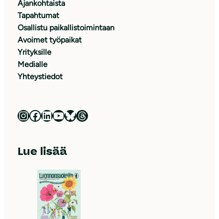
Ajankohtaista
Tapahtumat
Osallistu paikallistoimintaan
Avoimet työpaikat
Yrityksille
Medialle
Yhteystiedot
Luonnonsuojeluliitto Instagramissa
Luonnonsuojeluliitto Facebookissa
Luonnonsuojeluliitto LinkedInissä
Luonnonsuojeluliiton YouTube-kanava
Luonnonsuojeluliitto Blueskyssa
Luonnonsuojeluliitto Threadsissa
Lue lisää