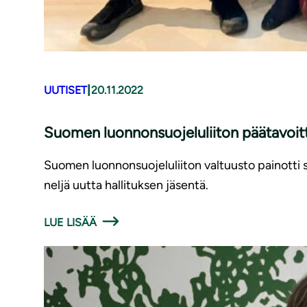
|
UUTISET
20.11.2022
Suomen luon­non­suo­je­lu­lii­ton päätav
Suomen luonnonsuojeluliiton valtuusto painotti s
neljä uutta hallituksen jäsentä.
LUE LISÄÄ