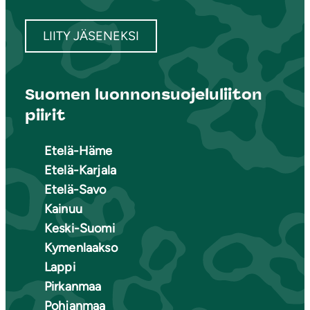
LIITY JÄSENEKSI
Suomen luonnonsuojeluliiton
piirit
Etelä-Häme
Etelä-Karjala
Etelä-Savo
Kainuu
Keski-Suomi
Kymenlaakso
Lappi
Pirkanmaa
Pohjanmaa