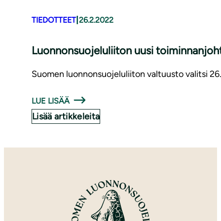
|
TIEDOTTEET
26.2.2022
Luon­non­suo­je­lu­lii­ton uusi toiminnanjoh
Suomen luonnonsuojeluliiton valtuusto valitsi 26
LUE LISÄÄ
Lisää artikkeleita