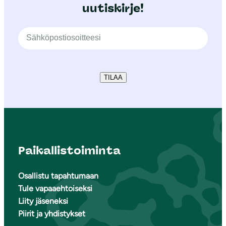
uutiskirje!
TILAA
Paikallistoiminta
Osallistu tapahtumaan
Tule vapaaehtoiseksi
Liity jäseneksi
Piirit ja yhdistykset