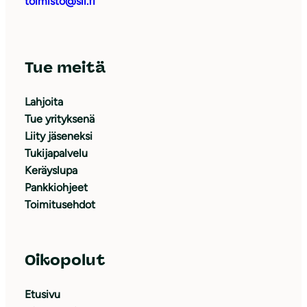
toimisto@sll.fi
Tue meitä
Lahjoita
Tue yrityksenä
Liity jäseneksi
Tukijapalvelu
Keräyslupa
Pankkiohjeet
Toimitusehdot
Oikopolut
Etusivu