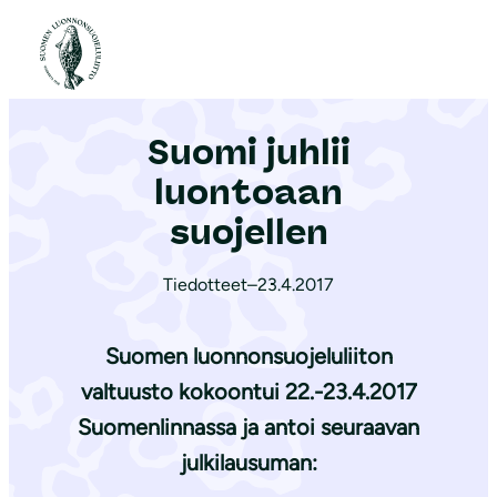
S
i
Etusivu
|
Ajankohtaista
|
Suomi juhlii luontoaan suojellen
i
r
Suomi juhlii
r
y
luontoaan
s
suojellen
i
s
Tiedotteet
–
23.4.2017
ä
l
Suomen luonnonsuojeluliiton
t
valtuusto kokoontui 22.-23.4.2017
ö
Suomenlinnassa ja antoi seuraavan
ö
n
julkilausuman: