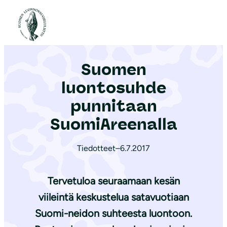
S
i
Etusivu
|
Ajankohtaista
|
Suomen luontosuhde punnitaan SuomiAreenalla
i
r
Suomen
r
y
luontosuhde
s
punnitaan
i
SuomiAreenalla
s
ä
Tiedotteet
–
6.7.2017
l
t
Tervetuloa seuraamaan kesän
ö
ö
viileintä keskustelua satavuotiaan
n
Suomi-neidon suhteesta luontoon.