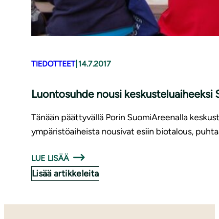
|
TIEDOTTEET
14.7.2017
Luontosuhde nousi kes­kus­te­luai­heek­s
Tänään päättyvällä Porin SuomiAreenalla keskuste
ympäristöaiheista nousivat esiin biotalous, puh
LUE LISÄÄ
Lisää artikkeleita