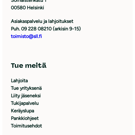
Sörnäistenkatu 1
00580 Helsinki
Asiakaspalvelu ja lahjoitukset
Puh. 09 228 08210 (arkisin 9-15)
toimisto@sll.fi
Tue meitä
Lahjoita
Tue yrityksenä
Liity jäseneksi
Tukijapalvelu
Keräyslupa
Pankkiohjeet
Toimitusehdot