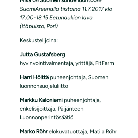
Mikä on Suomen suhde luontoon?
SuomiAreenalla tiistaina 11.7.2017 klo
17.00-18.15 Eetunaukion lava
(Itäpuisto, Pori)
Keskustelijoina:
Jutta Gustafsberg
hyvinvointivalmentaja, yrittäjä, FitFarm
Harri Hölttä
puheenjohtaja, Suomen
luonnonsuojeluliitto
Markku Kaloniemi
puheenjohtaja,
enkelisijoittaja, Päijänteen
Luonnonperintösäätiö
Marko Röhr
elokuvatuottaja, Matila Röhr