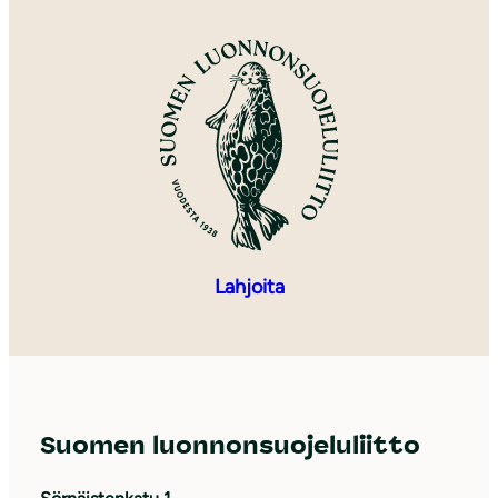
Lahjoita
Suomen luonnonsuojeluliitto