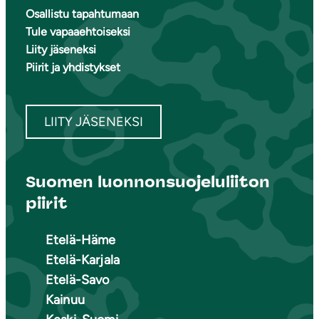
Osallistu tapahtumaan
Tule vapaaehtoiseksi
Liity jäseneksi
Piirit ja yhdistykset
LIITY JÄSENEKSI
Suomen luonnonsuojeluliiton
piirit
Etelä-Häme
Etelä-Karjala
Etelä-Savo
Kainuu