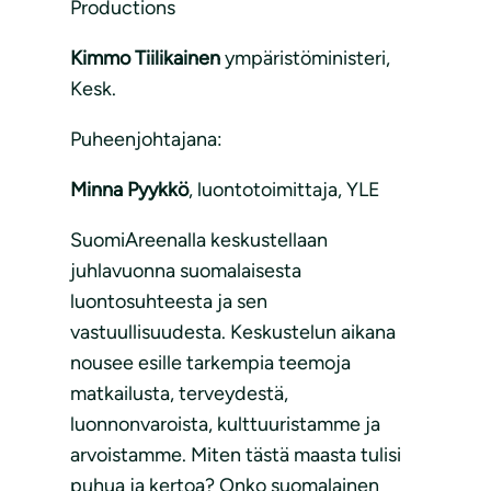
Productions
Kimmo Tiilikainen
ympäristöministeri,
Kesk.
Puheenjohtajana:
Minna Pyykkö
, luontotoimittaja, YLE
SuomiAreenalla keskustellaan
juhlavuonna suomalaisesta
luontosuhteesta ja sen
vastuullisuudesta. Keskustelun aikana
nousee esille tarkempia teemoja
matkailusta, terveydestä,
luonnonvaroista, kulttuuristamme ja
arvoistamme. Miten tästä maasta tulisi
puhua ja kertoa? Onko suomalainen