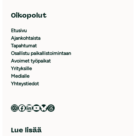
Oikopolut
Etusivu
Ajankohtaista
Tapahtumat
Osallistu paikallistoimintaan
Avoimet työpaikat
Yrityksille
Medialle
Yhteystiedot
Luonnonsuojeluliitto Instagramissa
Luonnonsuojeluliitto Facebookissa
Luonnonsuojeluliitto LinkedInissä
Luonnonsuojeluliiton YouTube-kanava
Luonnonsuojeluliitto Blueskyssa
Luonnonsuojeluliitto Threadsissa
Lue lisää