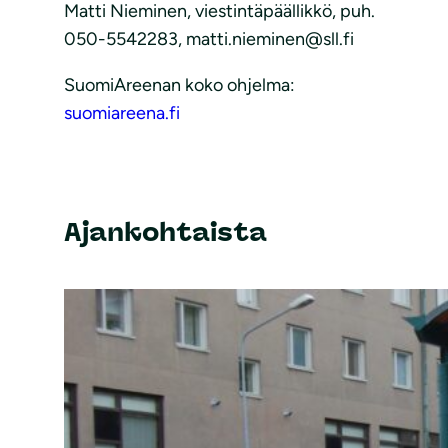
Matti Nieminen, viestintäpäällikkö, puh.
050-5542283, matti.nieminen@sll.fi
SuomiAreenan koko ohjelma:
suomiareena.fi
Ajankohtaista