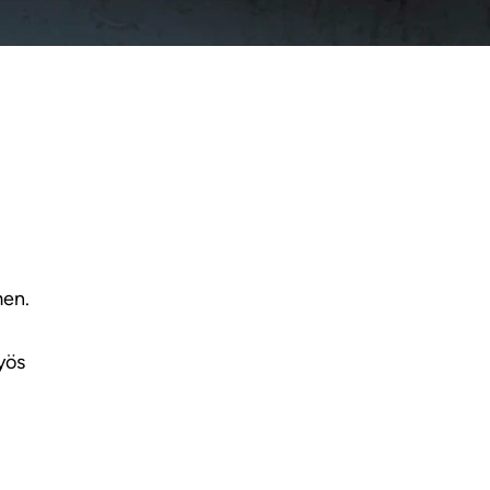
men.
yös