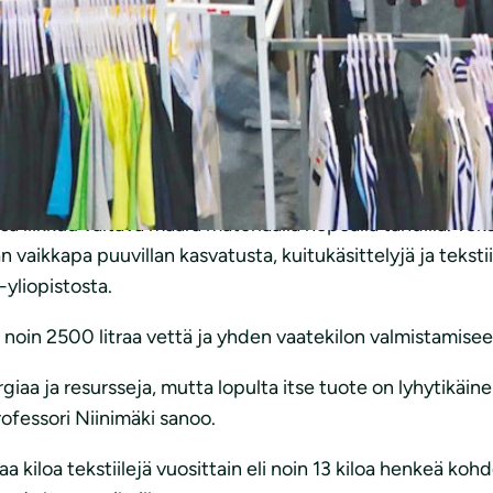
 huomiota kuluttajien ostotottumuksiin.
yjä edullisia vaatteita, joita ostetaan ilman harkintaa ja k
ongin sijasta jatkuvasti päivittyvään, lyhytikäiseen sesonk
in 1990-luvun lopulta, jolloin vaatevalmistus alkoi siirtyä 
 liikkuu valtava määrä materiaalia nopealla tahdilla. Teks
 vaikkapa puuvillan kasvatusta, kuitukäsittelyjä ja tekstii
-yliopistosta.
oin 2500 litraa vettä ja yhden vaatekilon valmistamiseen
iaa ja resursseja, mutta lopulta itse tuote on lyhytikäin
rofessori Niinimäki sanoo.
kiloa tekstiilejä vuosittain eli noin 13 kiloa henkeä kohd