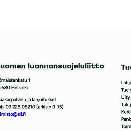
uomen luonnonsuojeluliitto
Tu
rnäistenkatu 1
Lahj
0580 Helsinki
Tue 
Liity
iakaspalvelu ja lahjoitukset
Tuki
h. 09 228 08210 (arkisin 9-15)
Kerä
imisto@sll.fi
Pank
Toim