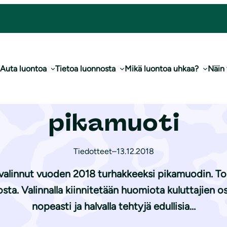
Vuoden turhake on pikamuoti
Auta luontoa
Tietoa luonnosta
Mikä luontoa uhkaa?
Näin
to -lehti: Vuode
pikamuoti
Tiedotteet
–
13.12.2018
alinnut vuoden 2018 turhakkeeksi pikamuodin. Toim
sta. Valinnalla kiinnitetään huomiota kuluttajien o
nopeasti ja halvalla tehtyjä edullisia…