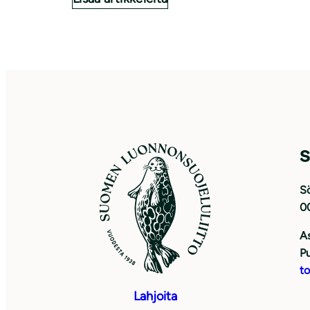
S
Sö
0
As
Pu
to
Lahjoita