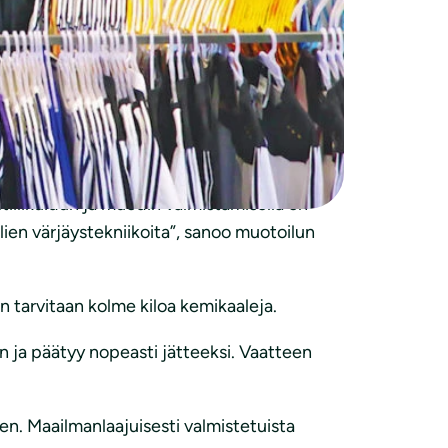
äytetään lyhyen ajan, jos lainkaan.
iin.
Aasian maihin. Niissä hinnan lisäksi
tiilikuidun ja muodin valmistamisella on
lien värjäystekniikoita”, sanoo muotoilun
 tarvitaan kolme kiloa kemikaaleja.
en ja päätyy nopeasti jätteeksi. Vaatteen
en. Maailmanlaajuisesti valmistetuista