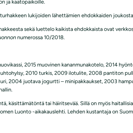
n ja kaatopaikoille.
turhakkeen lukijoiden lähettämien ehdokkaiden joukosta
hakkeesta sekä luettelo kaikista ehdokkaista ovat verkkos
uonnon
numerossa 10/2018.
uovikassi, 2015 muovinen kananmunakotelo, 2014 hyöntei
uhtohylsy, 2010 turkis, 2009 ilotulite, 2008 pantiton pu
ri, 2004 juotava jogurtti – minipakkaukset, 2003 hampur
allin.
, käsittämätöntä tai häiritsevää. Sillä on myös haitallisia
 Suomen Luonto -aikakauslehti. Lehden kustantaja on Suom