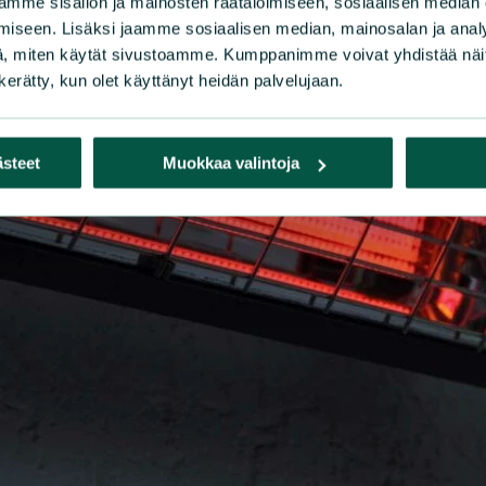
mme sisällön ja mainosten räätälöimiseen, sosiaalisen median
iseen. Lisäksi jaamme sosiaalisen median, mainosalan ja analy
, miten käytät sivustoamme. Kumppanimme voivat yhdistää näitä t
n kerätty, kun olet käyttänyt heidän palvelujaan.
ästeet
Muokkaa valintoja