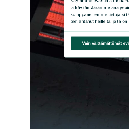
Käytämme evästeitä tarjoama
ja kävijämäärämme analysoim
kumppaneillemme tietoja siitä
olet antanut heille tai joita o
Vain välttämättömät ev