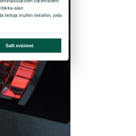
 ominaisuuksien tukemiseen
tiikka-alan
ietoja muihin tietoihin, joita
Salli evästeet