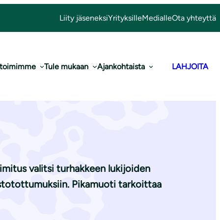
Liity jäseneksi
Yrityksille
Medialle
Ota yhteyttä
 toimimme
Tule mukaan
Ajankohtaista
LAHJOITA
n turhake on
itus valitsi turhakkeen lukijoiden
stotottumuksiin. Pikamuoti tarkoittaa