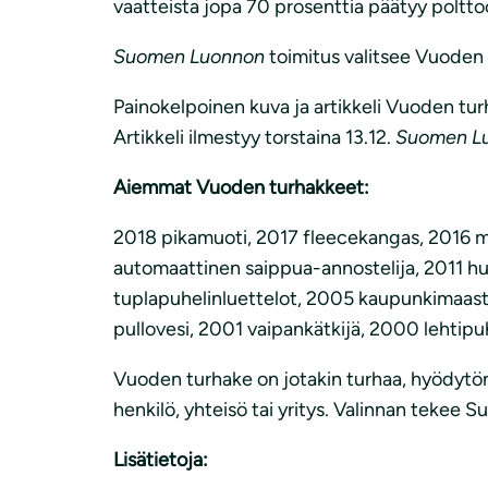
vaatteista jopa 70 prosenttia päätyy polttoo
Suomen Luonnon
toimitus valitsee Vuoden 
Painokelpoinen kuva ja artikkeli Vuoden tur
Artikkeli ilmestyy torstaina 13.12.
Suomen L
Aiemmat Vuoden turhakkeet:
2018 pikamuoti, 2017 fleecekangas, 2016 m
automaattinen saippua-annostelija, 2011 hu
tuplapuhelinluettelot, 2005 kaupunkimaastu
pullovesi, 2001 vaipankätkijä, 2000 lehtipuh
Vuoden turhake on jotakin turhaa, hyödytöntä
henkilö, yhteisö tai yritys. Valinnan tekee
Lisätietoja: