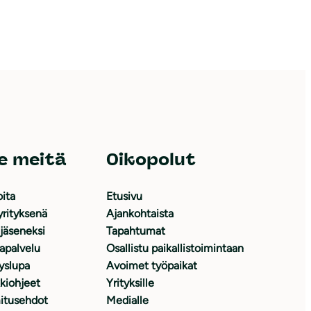
e meitä
Oikopolut
oita
Etusivu
yrityksenä
Ajankohtaista
 jäseneksi
Tapahtumat
japalvelu
Osallistu paikallistoimintaan
yslupa
Avoimet työpaikat
kiohjeet
Yrityksille
itusehdot
Medialle