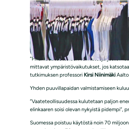
ehdokkaan joukosta. Valinnalla kiinnitetään
Pikamuoti tarkoittaa nopeasti ja halvalla teht
Vaatevalikoimat vaihtuvat entisen neljän ses
Terminä pikamuoti eli
fast fashion
on lähtöis
kilpailuvalttina on nopea valmistusprosessi.
”Pikamuotituotteiden valmistusjärjestelmässä
mittavat ympäristövaikutukset, jos katsotaan
tutkimuksen professori
Kirsi Niinimäki
Aalto
Yhden puuvillapaidan valmistamiseen kuluu n
”Vaateteollisuudessa kulutetaan paljon energ
elinkaaren soisi olevan nykyistä pidempi”, p
Suomessa poistuu käytöstä noin 70 miljoonaa 