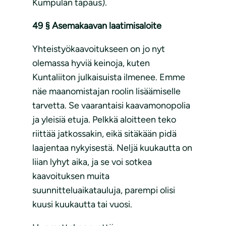
Kumpulan tapaus).
49 § Asemakaavan laatimisaloite
Yhteistyökaavoitukseen on jo nyt
olemassa hyviä keinoja, kuten
Kuntaliiton julkaisuista ilmenee. Emme
näe maanomistajan roolin lisäämiselle
tarvetta. Se vaarantaisi kaavamonopolia
ja yleisiä etuja. Pelkkä aloitteen teko
riittää jatkossakin, eikä sitäkään pidä
laajentaa nykyisestä. Neljä kuukautta on
liian lyhyt aika, ja se voi sotkea
kaavoituksen muita
suunnitteluaikatauluja, parempi olisi
kuusi kuukautta tai vuosi.