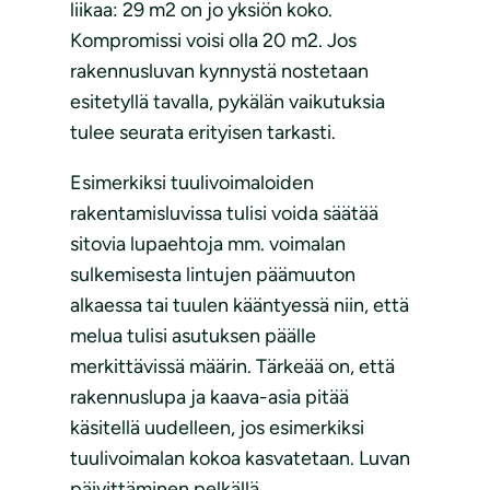
liikaa: 29 m2 on jo yksiön koko.
Kompromissi voisi olla 20 m2. Jos
rakennusluvan kynnystä nostetaan
esitetyllä tavalla, pykälän vaikutuksia
tulee seurata erityisen tarkasti.
Esimerkiksi tuulivoimaloiden
rakentamisluvissa tulisi voida säätää
sitovia lupaehtoja mm. voimalan
sulkemisesta lintujen päämuuton
alkaessa tai tuulen kääntyessä niin, että
melua tulisi asutuksen päälle
merkittävissä määrin. Tärkeää on, että
rakennuslupa ja kaava-asia pitää
käsitellä uudelleen, jos esimerkiksi
tuulivoimalan kokoa kasvatetaan. Luvan
päivittäminen pelkällä