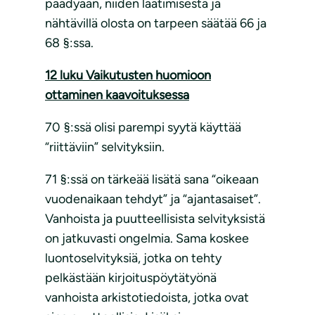
päädyään, niiden laatimisesta ja
nähtävillä olosta on tarpeen säätää 66 ja
68 §:ssa.
12 luku Vaikutusten huomioon
ottaminen kaavoituksessa
70 §:ssä olisi parempi syytä käyttää
“riittäviin” selvityksiin.
71 §:ssä on tärkeää lisätä sana “oikeaan
vuodenaikaan tehdyt” ja “ajantasaiset”.
Vanhoista ja puutteellisista selvityksistä
on jatkuvasti ongelmia. Sama koskee
luontoselvityksiä, jotka on tehty
pelkästään kirjoituspöytätyönä
vanhoista arkistotiedoista, jotka ovat