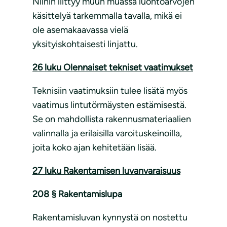
Niihin liittyy muun muassa luontoarvojen
käsittelyä tarkemmalla tavalla, mikä ei
ole asemakaavassa vielä
yksityiskohtaisesti linjattu.
26 luku Olennaiset tekniset vaatimukset
Teknisiin vaatimuksiin tulee lisätä myös
vaatimus lintutörmäysten estämisestä.
Se on mahdollista rakennusmateriaalien
valinnalla ja erilaisilla varoituskeinoilla,
joita koko ajan kehitetään lisää.
27 luku Rakentamisen luvanvaraisuus
208 § Rakentamislupa
Rakentamisluvan kynnystä on nostettu