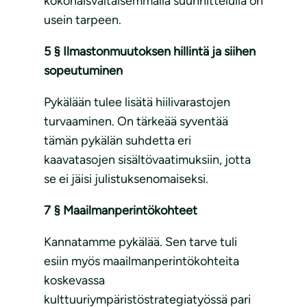
kokonaisvaltaisemmalla suunnittelulla on
usein tarpeen.
5 § Ilmastonmuutoksen hillintä ja siihen
sopeutuminen
Pykälään tulee lisätä hiilivarastojen
turvaaminen. On tärkeää syventää
tämän pykälän suhdetta eri
kaavatasojen sisältövaatimuksiin, jotta
se ei jäisi julistuksenomaiseksi.
7 § Maailmanperintökohteet
Kannatamme pykälää. Sen tarve tuli
esiin myös maailmanperintökohteita
koskevassa
kulttuuriympäristöstrategiatyössä pari