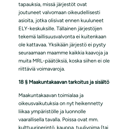
tapauksia, missä järjestöt ovat
joutuneet valvomaan oikeudellisesti
asioita, jotka olisivat ennen kuuluneet
ELY-keskuksille. Tällainen järjestöjen
tekemä laillisuusvalvonta ei kuitenkaan
ole kattavaa. Yksikään järjestö ei pysty
seuraamaan maamme kaikkia kaavoja ja
muita MRL-päätöksiä, koska siihen ei ole
riittäviä voimavaroja.
18 §
Maakuntakaavan tarkoitus ja sisältö
Maakuntakaavan toimialaa ja
oikeusvaikutuksia on nyt heikennetty
liikaa ympäristölle ja luonnolle
vaarallisella tavalla. Poissa ovat mm.
kulttuuriperintö, kauppa, tuulivoima (tai