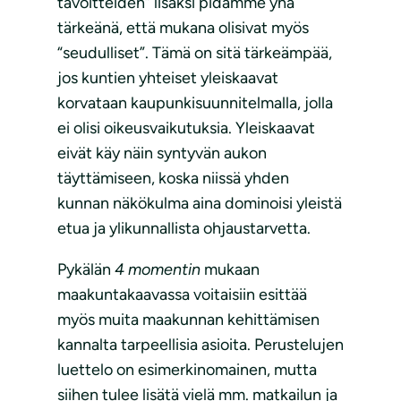
tavoitteiden” lisäksi pidämme yhä
tärkeänä, että mukana olisivat myös
“seudulliset”. Tämä on sitä tärkeämpää,
jos kuntien yhteiset yleiskaavat
korvataan kaupunkisuunnitelmalla, jolla
ei olisi oikeusvaikutuksia. Yleiskaavat
eivät käy näin syntyvän aukon
täyttämiseen, koska niissä yhden
kunnan näkökulma aina dominoisi yleistä
etua ja ylikunnallista ohjaustarvetta.
Pykälän
4 momentin
mukaan
maakuntakaavassa voitaisiin esittää
myös muita maakunnan kehittämisen
kannalta tarpeellisia asioita. Perustelujen
luettelo on esimerkinomainen, mutta
siihen tulee lisätä vielä mm. matkailun ja