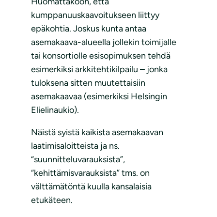
Huomattakoon, että
kumppanuuskaavoitukseen liittyy
epäkohtia. Joskus kunta antaa
asemakaava-alueella jollekin toimijalle
tai konsortiolle esisopimuksen tehdä
esimerkiksi arkkitehtikilpailu – jonka
tuloksena sitten muutettaisiin
asemakaavaa (esimerkiksi Helsingin
Elielinaukio).
Näistä syistä kaikista asemakaavan
laatimisaloitteista ja ns.
“suunnitteluvarauksista”,
“kehittämisvarauksista” tms. on
välttämätöntä kuulla kansalaisia
etukäteen.