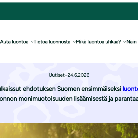
aan vahva luontolaki
Auta luontoa
Tietoa luonnosta
Mikä luontoa uhkaa?
Näin
tarvitaan vahva l
Uutiset
–
24.6.2026
julkaissut ehdotuksen Suomen ensimmäiseksi
luont
onnon monimuotoisuuden lisäämisestä ja parantaa 