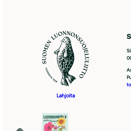
S
Sö
0
As
Pu
to
Lahjoita