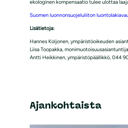
ekologinen kompensaatio tulee ulottaa laa
Suomen luonnonsuojeluliiton luontolakiava
Lisätietoja:
Hannes Koljonen, ympäristöoikeuden asiant
Liisa Toopakka, monimuotoisuusasiantunti
Antti Heikkinen, ympäristöpäällikkö, 044 9
Ajankohtaista