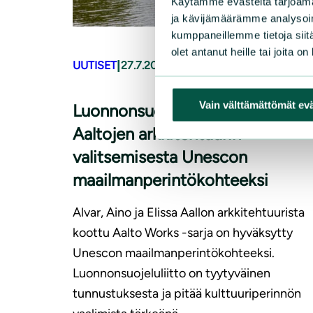
Käytämme evästeitä tarjoama
ja kävijämäärämme analysoim
kumppaneillemme tietoja siitä
olet antanut heille tai joita o
|
UUTISET
27.7.2026
Vain välttämättömät ev
Luonnonsuoleluliitto iloitsee
Aaltojen arkkitehtuurin
valitsemisesta Unescon
maailmanperintökohteeksi
Alvar, Aino ja Elissa Aallon arkkitehtuurista
koottu Aalto Works -sarja on hyväksytty
Unescon maailmanperintökohteeksi.
Luonnonsuojeluliitto on tyytyväinen
tunnustuksesta ja pitää kulttuuriperinnön