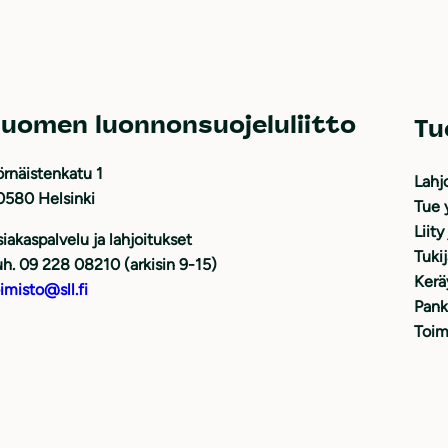
uomen luonnonsuojeluliitto
Tu
rnäistenkatu 1
Lahj
0580 Helsinki
Tue 
Liity
iakaspalvelu ja lahjoitukset
Tuki
h. 09 228 08210 (arkisin 9-15)
Kerä
imisto@sll.fi
Pank
Toim