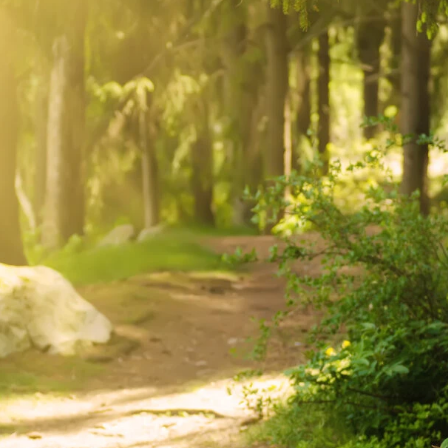
koskemaan myös niin sanottua arkiluontoa – jokapäiväistä lähi
i, jossa asetetaan tavoitevuosi luontokadon pysäyttämisel
Lain avulla ihmistoiminta käännetään luonnon monimuotoisuu