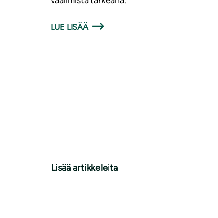
vaalimista tärkeänä.
LUE LISÄÄ
Lisää artikkeleita