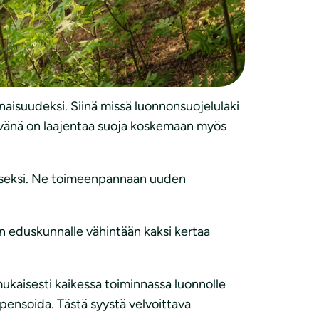
köyhtyminen pysäytetään. Lakiin tulee
tkään jatkuneen heikentymisen sijaan. Näiden
ton ympäristöoikeuden asiantuntija
Hannes
aisuudeksi. Siinä missä luonnonsuojelulaki
htävänä on laajentaa suoja koskemaan myös
miseksi. Ne toimeenpannaan uuden
an eduskunnalle vähintään kaksi kertaa
mukaisesti kaikessa toiminnassa luonnolle
kompensoida. Tästä syystä velvoittava