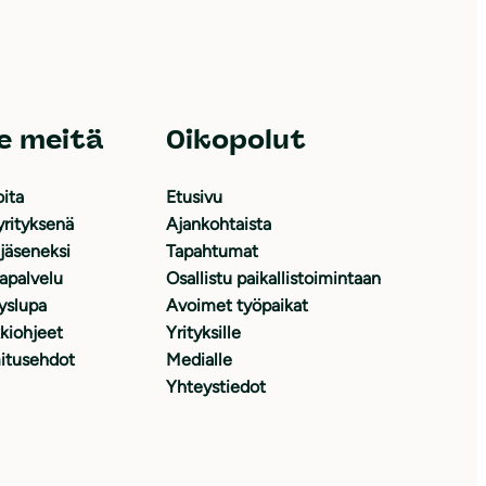
e meitä
Oikopolut
oita
Etusivu
yrityksenä
Ajankohtaista
 jäseneksi
Tapahtumat
japalvelu
Osallistu paikallistoimintaan
yslupa
Avoimet työpaikat
kiohjeet
Yrityksille
itusehdot
Medialle
Yhteystiedot