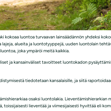
ntolailla Suomen lakiin kirjattaisiin vuosi milloin tämä 
uontopositiivinen – eli luonnon tila alkaisi vahvistua pi
ettava riittävät keinot”, sanoo Suomen luonnonsuojelulii
ki kokoaa luontoa turvaavan lainsäädännön yhdeksi kokon
sia lajeja, alueita ja luontotyyppejä, uuden luontolain te
iluontoa, joka ympäröi meitä kaikkia.
liset ja kansainväliset tavoitteet luontokadon pysäyttä
istymisestä tiedotetaan kansalaisille, ja siitä raportoida
mishierarkiaa osaksi luontolakia. Lieventämishierarkian 
ä, toissijaisesti lieventää ja viimesijaisesti hyvittää eli 