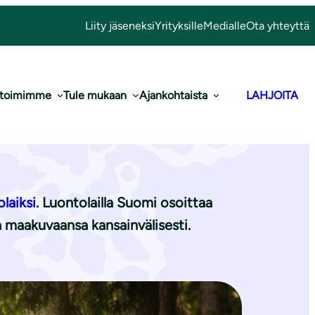
Liity jäseneksi
Yrityksille
Medialle
Ota yhteyttä
 toimimme
Tule mukaan
Ajankohtaista
LAHJOITA
uontolaki
olaiksi
. Luontolailla Suomi osoittaa
maakuvaansa kansainvälisesti.