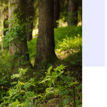
luontoa, joka ympäröi meitä kaikkia.
le, samaan tapaan kuin ilmastolaissa on
tta lisääväksi – eli luontopositiiviseksi.