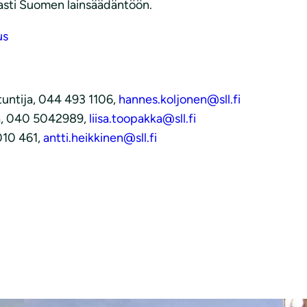
jasti Suomen lainsäädäntöön.
us
untija, 044 493 1106,
hannes.koljonen@sll.fi
ja, 040 5042989,
liisa.toopakka@sll.fi
010 461,
antti.heikkinen@sll.fi