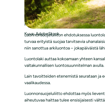
”Luonto köyhtyy koko ajan ympäriltämme. Luo
asettaa myös tavoitevuosi milloin Suomi on l
tavoitteiden saavuttamiseksi laissa on aset
Koljonen
.
Kuva: AdobeStock
Luonnonsuojeluliiton ehdotuksessa luontola
turvaa erityistä suojaa tarvitsevia uhanalai
niin sanottua arkiluontoa – jokapäiväistä läh
Luontolaki auttaa kokoamaan yhteen kansal
valtakunnallisen luontosuunnitelman avulla.
Lain tavoitteiden etenemistä seurataan ja ed
vaalikaudessa.
Luonnonsuojeluliitto ehdottaa myös lieventä
aiheutuvaa haittaa tulee ensisijaisesti välttä