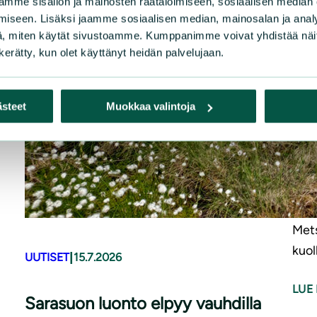
mme sisällön ja mainosten räätälöimiseen, sosiaalisen median
iseen. Lisäksi jaamme sosiaalisen median, mainosalan ja analy
, miten käytät sivustoamme. Kumppanimme voivat yhdistää näitä t
n kerätty, kun olet käyttänyt heidän palvelujaan.
UUT
ästeet
Muokkaa valintoja
Sai
lai
Suru
löyd
kati
Mets
kuol
|
UUTISET
15.7.2026
LUE 
Sarasuon luonto elpyy vauhdilla