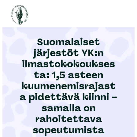
S
i
Etusivu
|
Ajankohtaista
|
Suomalaiset järjestöt YK:n ilmastokokouksesta: 1,5 asteen kuumenemisrajasta pidettävä kiinni – samalla on rahoitettava sopeutumista
i
r
Suomalaiset
r
y
järjestöt YK:n
s
ilmastokokoukses
i
ta: 1,5 asteen
s
ä
kuumenemisrajast
l
a pidettävä kiinni –
t
samalla on
ö
rahoitettava
ö
n
sopeutumista