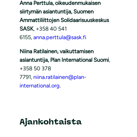
Anna Perttula, oikeudenmukaisen
siirtymän asiantuntija, Suomen
Ammattiliittojen Solidaarisuuskeskus
SASK
, +358 40 541
6155,
anna.perttula@sask.fi
Niina Ratilainen, vaikuttamisen
asiantuntija, Plan International Suomi
,
+358 50 378
7791,
niina.ratilainen@plan-
international.org
.
Ajankohtaista