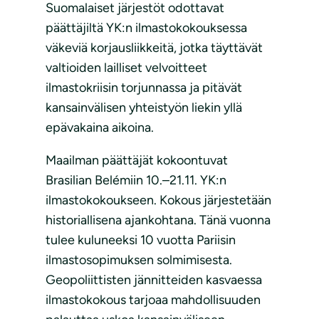
Suomalaiset järjestöt odottavat
päättäjiltä YK:n ilmastokokouksessa
väkeviä korjausliikkeitä, jotka täyttävät
valtioiden lailliset velvoitteet
ilmastokriisin torjunnassa ja pitävät
kansainvälisen yhteistyön liekin yllä
epävakaina aikoina.
Maailman päättäjät kokoontuvat
Brasilian Belémiin 10.–21.11. YK:n
ilmastokokoukseen. Kokous järjestetään
historiallisena ajankohtana. Tänä vuonna
tulee kuluneeksi 10 vuotta Pariisin
ilmastosopimuksen solmimisesta.
Geopoliittisten jännitteiden kasvaessa
ilmastokokous tarjoaa mahdollisuuden