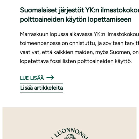
Suomalaiset järjestöt YK:n il­mas­to­ko­k
polttoaineiden käytön lopettamiseen
Marraskuun lopussa alkavassa YK:n ilmastokokouk
toimeenpanossa on onnistuttu, ja sovitaan tarvitt
vaativat, että kaikkien maiden, myös Suomen, on
lopetettava fossiilisten polttoaineiden käyttö.
LUE LISÄÄ
Lisää artikkeleita