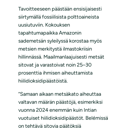
Tavoitteeseen päästään ensisijaisesti
siirtymällä fossiilisista polttoaineista
uusiutuviin. Kokouksen
tapahtumapaikka Amazonin
sademetsän syleilyssä korostaa myös
metsien merkitystä ilmastokriisin
hillinnässä. Maailmanlaajuisesti metsät
sitovat ja varastoivat noin 25–30
prosenttia ihmisen aiheuttamista
hiilidioksidipäästöistä.
“Samaan aikaan metsäkato aiheuttaa
valtavan määrän päästöjä, esimerkiksi
vuonna 2024 enemmän kuin Intian
vuotuiset hiilidioksidipäästöt. Belémissä
on tehtävä sitovia päätöksiä