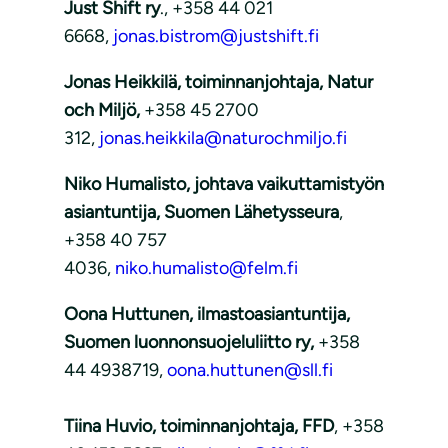
Just Shift ry
., +358 44 021
6668,
jonas.bistrom@justshift.fi
Jonas Heikkilä, toiminnanjohtaja, Natur
och Miljö,
+358 45 2700
312,
jonas.heikkila@naturochmiljo.fi
Niko Humalisto, johtava vaikuttamistyön
asiantuntija, Suomen Lähetysseura
,
+358 40 757
4036,
niko.humalisto@felm.fi
Oona Huttunen, ilmastoasiantuntija,
Suomen luonnonsuojeluliitto ry,
+358
44 4938719,
oona.huttunen@sll.fi
Tiina Huvio, toiminnanjohtaja, FFD
, +358