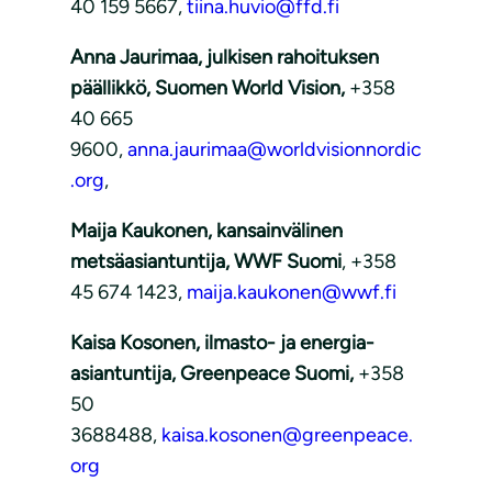
40 159 5667,
tiina.huvio@ffd.fi
Anna Jaurimaa, julkisen rahoituksen
päällikkö, Suomen World Vision,
+358
40 665
9600,
anna.jaurimaa@worldvisionnordic
.org
,
Maija Kaukonen, kansainvälinen
metsäasiantuntija, WWF Suomi
, +358
45 674 1423,
maija.kaukonen@wwf.fi
Kaisa Kosonen, ilmasto- ja energia-
asiantuntija, Greenpeace Suomi,
+358
50
3688488,
kaisa.kosonen@greenpeace.
org