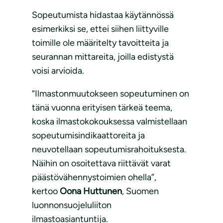
Sopeutumista hidastaa käytännössä
esimerkiksi se, ettei siihen liittyville
toimille ole määritelty tavoitteita ja
seurannan mittareita, joilla edistystä
voisi arvioida.
“Ilmastonmuutokseen sopeutuminen on
tänä vuonna erityisen tärkeä teema,
koska ilmastokokouksessa valmistellaan
sopeutumisindikaattoreita ja
neuvotellaan sopeutumisrahoituksesta.
Näihin on osoitettava riittävät varat
päästövähennystoimien ohella”,
kertoo
Oona Huttunen
, Suomen
luonnonsuojeluliiton
ilmastoasiantuntija.