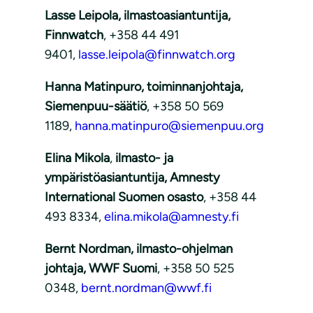
Lasse Leipola, ilmastoasiantuntija,
Finnwatch
, +358 44 491
9401,
lasse.leipola@finnwatch.org
Hanna Matinpuro, toiminnanjohtaja,
Siemenpuu-säätiö
, +358 50 569
1189,
hanna.matinpuro@siemenpuu.org
Elina Mikola
,
ilmasto- ja
ympäristöasiantuntija, Amnesty
International Suomen osasto
, +358 44
493 8334,
elina.mikola@amnesty.fi
Bernt Nordman, ilmasto-ohjelman
johtaja, WWF Suomi
, +358 50 525
0348,
bernt.nordman@wwf.fi