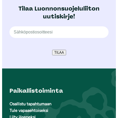
Tilaa Luonnonsuojeluliiton
uutiskirje!
TILAA
Paikallistoiminta
Osallistu tapahtumaan
Tule vapaaehtoiseksi
Liity jäseneksi