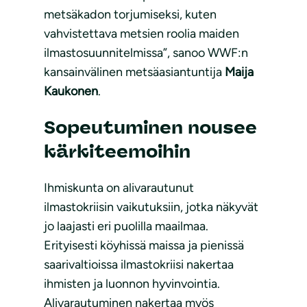
metsäkadon torjumiseksi, kuten
vahvistettava metsien roolia maiden
ilmastosuunnitelmissa”, sanoo WWF:n
kansainvälinen metsäasiantuntija
Maija
Kaukonen
.
Sopeutuminen nousee
kärkiteemoihin
Ihmiskunta on alivarautunut
ilmastokriisin vaikutuksiin, jotka näkyvät
jo laajasti eri puolilla maailmaa.
Erityisesti köyhissä maissa ja pienissä
saarivaltioissa ilmastokriisi nakertaa
ihmisten ja luonnon hyvinvointia.
Alivarautuminen nakertaa myös