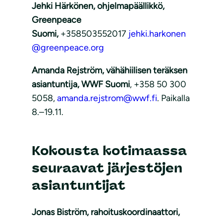
Jehki Härkönen, ohjelmapäällikkö,
Greenpeace
Suomi,
+358503552017
jehki.harkonen
@greenpeace.org
Amanda Rejström, vähähiilisen teräksen
asiantuntija, WWF Suomi
, +358 50 300
5058,
amanda.rejstrom@wwf.fi
. Paikalla
8.–19.11.
Kokousta kotimaassa
seuraavat järjestöjen
asiantuntijat
Jonas Biström, rahoituskoordinaattori,