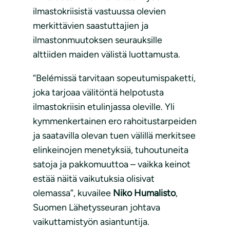
ilmastokriisistä vastuussa olevien
merkittävien saastuttajien ja
ilmastonmuutoksen seurauksille
alttiiden maiden välistä luottamusta.
“Belémissä tarvitaan sopeutumispaketti,
joka tarjoaa välitöntä helpotusta
ilmastokriisin etulinjassa oleville. Yli
kymmenkertainen ero rahoitustarpeiden
ja saatavilla olevan tuen välillä merkitsee
elinkeinojen menetyksiä, tuhoutuneita
satoja ja pakkomuuttoa – vaikka keinot
estää näitä vaikutuksia olisivat
olemassa”, kuvailee
Niko Humalisto
,
Suomen Lähetysseuran johtava
vaikuttamistyön asiantuntija.