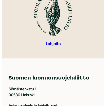
Lahjoita
Suomen luonnonsuojeluliitto
Sörnäistenkatu 1
00580 Helsinki
Asiakaspalvelu ja lahjoitukset