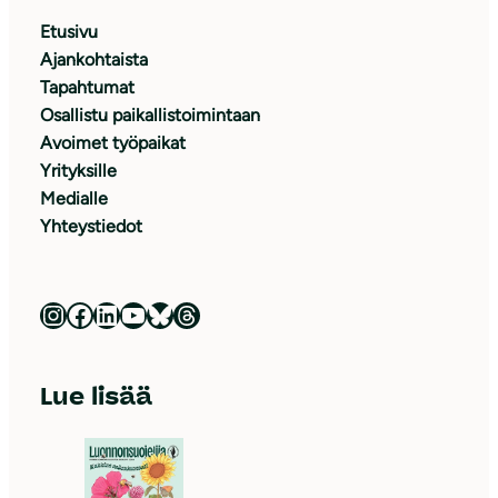
Etusivu
Ajankohtaista
Tapahtumat
Osallistu paikallistoimintaan
Avoimet työpaikat
Yrityksille
Medialle
Yhteystiedot
Luonnonsuojeluliitto Instagramissa
Luonnonsuojeluliitto Facebookissa
Luonnonsuojeluliitto LinkedInissä
Luonnonsuojeluliiton YouTube-kanava
Luonnonsuojeluliitto Blueskyssa
Luonnonsuojeluliitto Threadsissa
Lue lisää