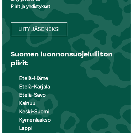
Piirit ja yhdistykset
LIITY JÄSENEKSI
Suomen luonnonsuojeluliiton
piirit
Etelä-Häme
Etelä-Karjala
Etelä-Savo
Kainuu
Keski-Suomi
Kymenlaakso
Lappi