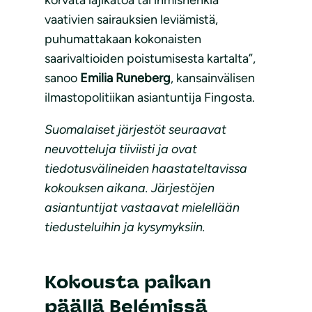
korvata lajikatoa tai ihmishenkiä
vaativien sairauksien leviämistä,
puhumattakaan kokonaisten
saarivaltioiden poistumisesta kartalta”,
sanoo
Emilia Runeberg
, kansainvälisen
ilmastopolitiikan asiantuntija Fingosta.
Suomalaiset järjestöt seuraavat
neuvotteluja tiiviisti ja ovat
tiedotusvälineiden haastateltavissa
kokouksen aikana. Järjestöjen
asiantuntijat vastaavat mielellään
tiedusteluihin ja kysymyksiin.
Kokousta paikan
päällä Belémissä