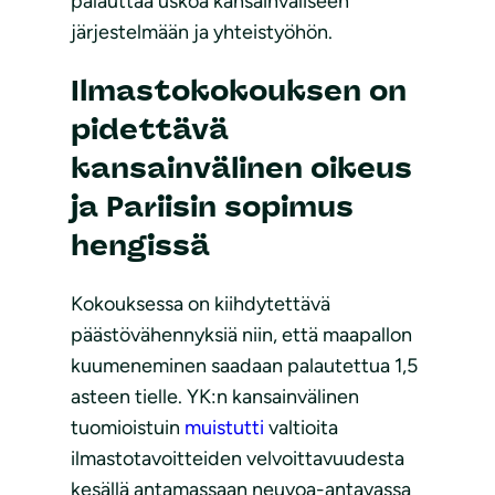
palauttaa uskoa kansainväliseen
järjestelmään ja yhteistyöhön.
Ilmastokokouksen on
pidettävä
kansainvälinen oikeus
ja Pariisin sopimus
hengissä
Kokouksessa on kiihdytettävä
päästövähennyksiä niin, että maapallon
kuumeneminen saadaan palautettua 1,5
asteen tielle.
YK:n kansainvälinen
tuomioistuin
muistutti
valtioita
ilmastotavoitteiden velvoittavuudesta
kesällä antamassaan neuvoa-antavassa