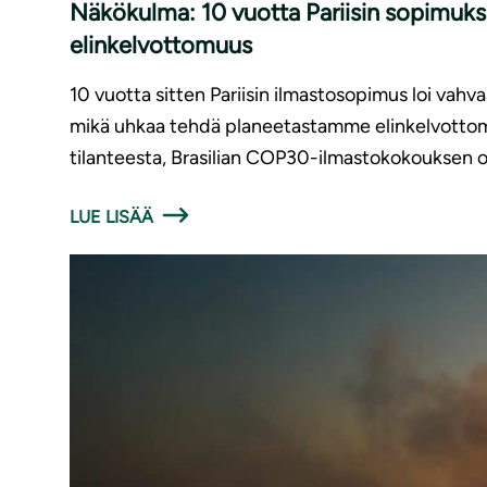
Näkökulma: 10 vuotta Pariisin sopimuks
elinkelvottomuus
10 vuotta sitten Pariisin ilmastosopimus loi vah
mikä uhkaa tehdä planeetastamme elinkelvottoma
tilanteesta, Brasilian COP30-ilmastokokouksen ol
LUE LISÄÄ