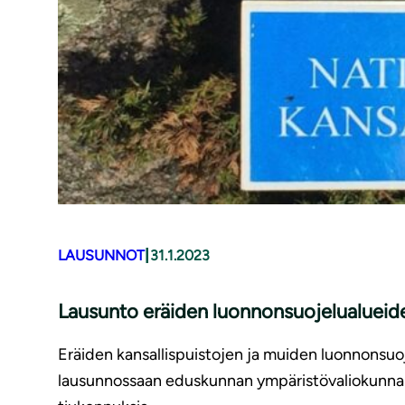
|
LAUSUNNOT
31.1.2023
Lausunto eräiden luon­non­suo­je­lua­luei
Eräiden kansallispuistojen ja muiden luonnonsuoj
lausunnossaan eduskunnan ympäristövaliokunnalle