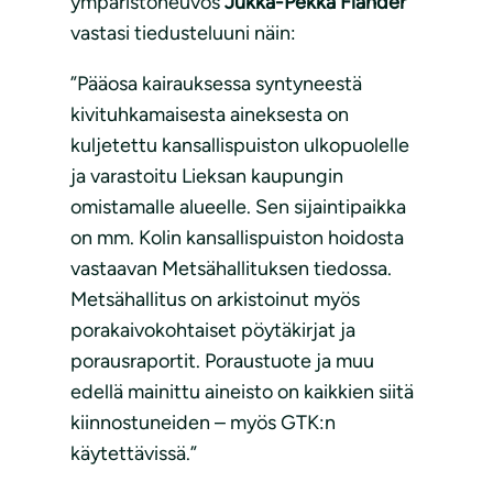
ympäristöneuvos
Jukka-Pekka Flander
vastasi tiedusteluuni näin:
”Pääosa kairauksessa syntyneestä
kivituhkamaisesta aineksesta on
kuljetettu kansallispuiston ulkopuolelle
ja varastoitu Lieksan kaupungin
omistamalle alueelle. Sen sijaintipaikka
on mm. Kolin kansallispuiston hoidosta
vastaavan Metsähallituksen tiedossa.
Metsähallitus on arkistoinut myös
porakaivokohtaiset pöytäkirjat ja
porausraportit. Poraustuote ja muu
edellä mainittu aineisto on kaikkien siitä
kiinnostuneiden – myös GTK:n
käytettävissä.”