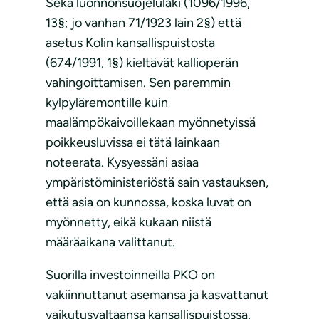
Sekä luonnonsuojelulaki (1096/1996,
13§; jo vanhan 71/1923 lain 2§) että
asetus Kolin kansallispuistosta
(674/1991, 1§) kieltävät kallioperän
vahingoittamisen. Sen paremmin
kylpyläremontille kuin
maalämpökaivoillekaan myönnetyissä
poikkeusluvissa ei tätä lainkaan
noteerata. Kysyessäni asiaa
ympäristöministeriöstä sain vastauksen,
että asia on kunnossa, koska luvat on
myönnetty, eikä kukaan niistä
määräaikana valittanut.
Suorilla investoinneilla PKO on
vakiinnuttanut asemansa ja kasvattanut
vaikutusvaltaansa kansallispuistossa.