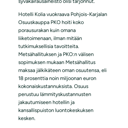
syväkairausaineisto olisi tarjonnut.
Hotelli Kolia vuokraava Pohjois-Karjalan
Osuuskauppa PKO hoiti koko
porausurakan kuin omana
liiketoimenaan, ilman mitään
tutkimuksellisia tavoitteita.
Metsähallituksen ja PKO:n välisen
sopimuksen mukaan Metsähallitus
maksaa jälkikäteen oman osuutensa, eli
18 prosenttia noin miljoonan euron
kokonaiskustannuksista. Osuus
perustuu lämmityskustannusten
jakautumiseen hotellin ja
kansallispuiston luontokeskuksen
kesken.