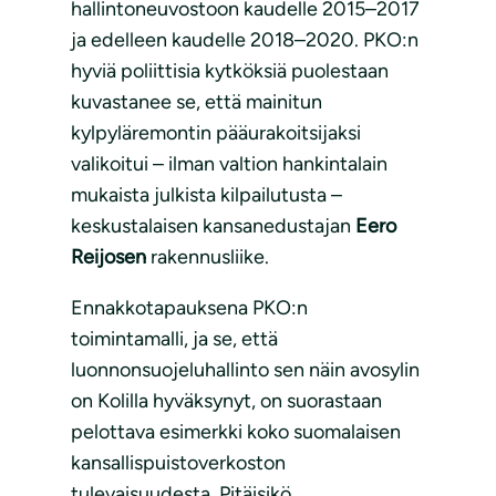
hallintoneuvostoon kaudelle 2015–2017
ja edelleen kaudelle 2018–2020. PKO:n
hyviä poliittisia kytköksiä puolestaan
kuvastanee se, että mainitun
kylpyläremontin pääurakoitsijaksi
valikoitui – ilman valtion hankintalain
mukaista julkista kilpailutusta –
keskustalaisen kansanedustajan
Eero
Reijosen
rakennusliike.
Ennakkotapauksena PKO:n
toimintamalli, ja se, että
luonnonsuojeluhallinto sen näin avosylin
on Kolilla hyväksynyt, on suorastaan
pelottava esimerkki koko suomalaisen
kansallispuistoverkoston
tulevaisuudesta. Pitäisikö