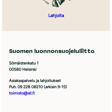
Lahjoita
Suomen luonnonsuojeluliitto
Sörnäistenkatu 1
00580 Helsinki
Asiakaspalvelu ja lahjoitukset
Puh. 09 228 08210 (arkisin 9-15)
toimisto@sll.fi