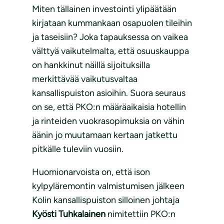
Miten tällainen investointi ylipäätään
kirjataan kummankaan osapuolen tileihin
ja taseisiin? Joka tapauksessa on vaikea
välttyä vaikutelmalta, että osuuskauppa
on hankkinut näillä sijoituksilla
merkittävää vaikutusvaltaa
kansallispuiston asioihin. Suora seuraus
on se, että PKO:n määräaikaisia hotellin
ja rinteiden vuokrasopimuksia on vähin
äänin jo muutamaan kertaan jatkettu
pitkälle tuleviin vuosiin.
Huomionarvoista on, että ison
kylpyläremontin valmistumisen jälkeen
Kolin kansallispuiston silloinen johtaja
Kyösti Tuhkalainen
nimitettiin PKO:n