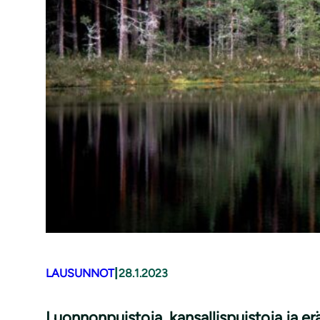
|
LAUSUNNOT
28.1.2023
Luonnonpuistoja, kan­sal­lis­puis­to­ja ja 