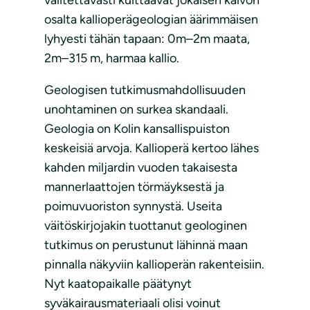
valitettavasti kuittaavat jokaisen kaivon
osalta kallioperägeologian äärimmäisen
lyhyesti tähän tapaan: 0m–2m maata,
2m–315 m, harmaa kallio.
Geologisen tutkimusmahdollisuuden
unohtaminen on surkea skandaali.
Geologia on Kolin kansallispuiston
keskeisiä arvoja. Kallioperä kertoo lähes
kahden miljardin vuoden takaisesta
mannerlaattojen törmäyksestä ja
poimuvuoriston synnystä. Useita
väitöskirjojakin tuottanut geologinen
tutkimus on perustunut lähinnä maan
pinnalla näkyviin kallioperän rakenteisiin.
Nyt kaatopaikalle päätynyt
syväkairausmateriaali olisi voinut