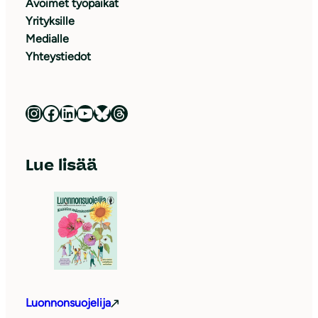
Avoimet työpaikat
Yrityksille
Medialle
Yhteystiedot
Luonnonsuojeluliitto Instagramissa
Luonnonsuojeluliitto Facebookissa
Luonnonsuojeluliitto LinkedInissä
Luonnonsuojeluliiton YouTube-kanava
Luonnonsuojeluliitto Blueskyssa
Luonnonsuojeluliitto Threadsissa
Lue lisää
Luonnonsuojelija