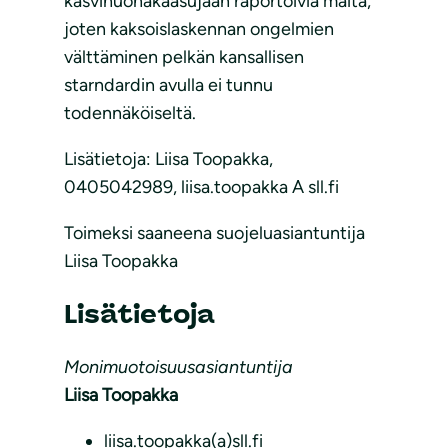
kasvihuonakaasujaan raportoivia maita,
joten kaksoislaskennan ongelmien
välttäminen pelkän kansallisen
starndardin avulla ei tunnu
todennäköiseltä.
Lisätietoja: Liisa Toopakka,
0405042989, liisa.toopakka A sll.fi
Toimeksi saaneena suojeluasiantuntija
Liisa Toopakka
Lisätietoja
Monimuotoisuusasiantuntija
Liisa Toopakka
liisa.toopakka(a)sll.fi