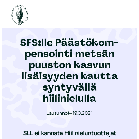
S
i
Etusivu
|
Ajankohtaista
|
SFS:lle Pääs­tö­kom­pen­soin­ti metsän puuston kasvun lisäisyyden kautta syntyvällä hiilinielulla
i
r
SFS:lle Pääs­tö­kom­
r
y
pen­soin­ti metsän
s
puuston kasvun
i
lisäisyyden kautta
s
ä
syntyvällä
l
hiilinielulla
t
ö
Lausunnot
–
19.3.2021
ö
n
SLL ei kannata Hiilinieluntuottajat