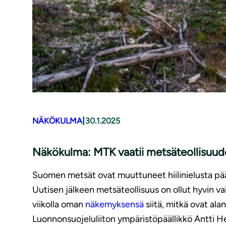
|
NÄKÖKULMA
30.1.2025
Näkökulma: MTK vaatii metsäteollisuude
Suomen metsät ovat muuttuneet hiilinielusta pä
Uutisen jälkeen metsäteollisuus on ollut hyvin va
viikolla oman
näkemyksensä
siitä, mitkä ovat ala
Luonnonsuojeluliiton ympäristöpäällikkö Antti He