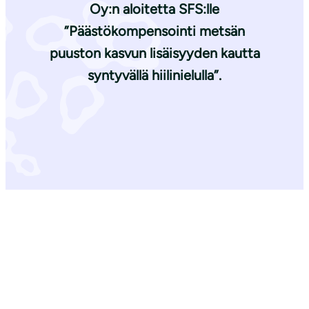
Oy:n aloitetta SFS:lle
”Päästökompensointi metsän
puuston kasvun lisäisyyden kautta
syntyvällä hiilinielulla”.