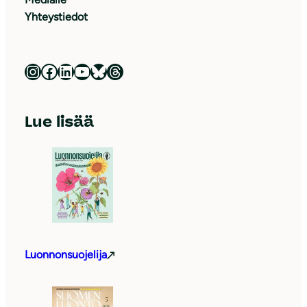
Yhteystiedot
Luonnonsuojeluliitto Instagramissa
Luonnonsuojeluliitto Facebookissa
Luonnonsuojeluliitto LinkedInissä
Luonnonsuojeluliiton YouTube-kanava
Luonnonsuojeluliitto Blueskyssa
Luonnonsuojeluliitto Threadsissa
Lue lisää
Luonnonsuojelija