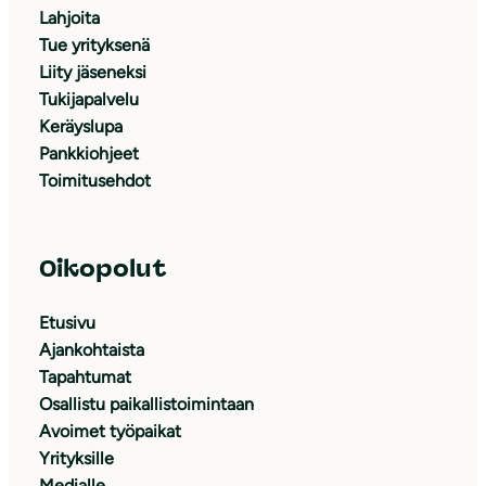
Lahjoita
Tue yrityksenä
Liity jäseneksi
Tukijapalvelu
Keräyslupa
Pankkiohjeet
Toimitusehdot
Oikopolut
Etusivu
Ajankohtaista
Tapahtumat
Osallistu paikallistoimintaan
Avoimet työpaikat
Yrityksille
Medialle