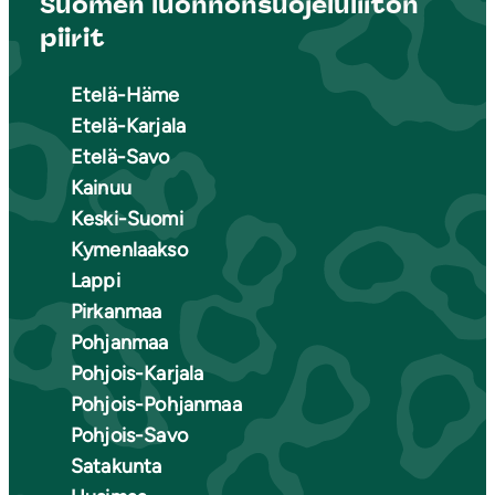
Suomen luonnonsuojeluliiton
piirit
Etelä-Häme
Etelä-Karjala
Etelä-Savo
Kainuu
Keski-Suomi
Kymenlaakso
Lappi
Pirkanmaa
Pohjanmaa
Pohjois-Karjala
Pohjois-Pohjanmaa
Pohjois-Savo
Satakunta