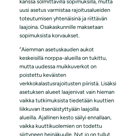
kanssa solmittavilla sopimuksilla, mutta
uusi asetus varmistaa rajoitusalueiden
toteutumisen yhtenäisinä ja riittävän
laajoina. Osakaskunnille maksetaan
sopimuksista korvaukset.
”Aiemman asetuskauden aukot
keskeisillä norppa-alueilla on tukittu,
mutta uudessa muikkuverkot on
poistettu keväisten
verkkokalastusrajoitusten piiristä. Lisäksi
asetuksen alueet laajenivat vain hieman
vaikka tutkimuksista tiedetään kuuttien
liikkuvan itsenäistyttyään laajoilla
alueilla. Ajallinen kesto säilyi ennallaan,
vaikka kuuttikuolemien on todettu
siirtyneen heinäkuulle. Nyt jo on tullut