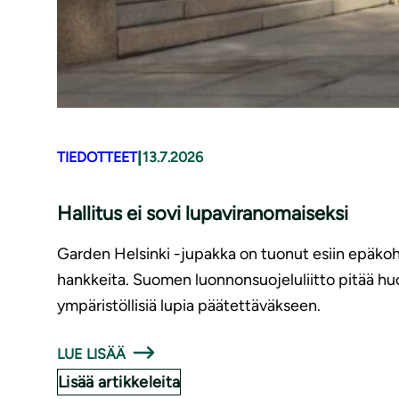
|
TIEDOTTEET
13.7.2026
Hallitus ei sovi lupaviranomaiseksi
Garden Helsinki -jupakka on tuonut esiin epäkohti
hankkeita. Suomen luonnonsuojeluliitto pitää hu
ympäristöllisiä lupia päätettäväkseen.
LUE LISÄÄ
Lisää artikkeleita