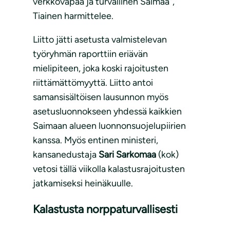
verkkovapaa ja turvallinen Saimaa”,
Tiainen harmittelee.
Liitto jätti asetusta valmistelevan
työryhmän raporttiin eriävän
mielipiteen, joka koski rajoitusten
riittämättömyyttä. Liitto antoi
samansisältöisen lausunnon myös
asetusluonnokseen yhdessä kaikkien
Saimaan alueen luonnonsuojelupiirien
kanssa. Myös entinen ministeri,
kansanedustaja
Sari Sarkomaa
(kok)
vetosi tällä viikolla kalastusrajoitusten
jatkamiseksi heinäkuulle.
Kalastusta norppaturvallisesti