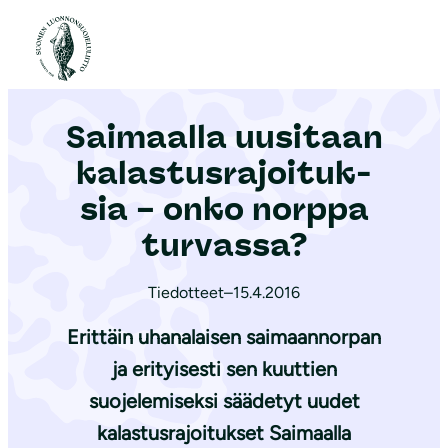
S
i
Etusivu
|
Ajankohtaista
|
Saimaalla uusitaan ka­las­tus­ra­joi­tuk­sia – onko norppa turvassa?
i
r
Saimaalla uusitaan
r
y
ka­las­tus­ra­joi­tuk­
s
sia – onko norppa
i
turvassa?
s
ä
Tiedotteet
–
15.4.2016
l
t
Erittäin uhanalaisen saimaannorpan
ö
ja erityisesti sen kuuttien
ö
suojelemiseksi säädetyt uudet
n
kalastusrajoitukset Saimaalla