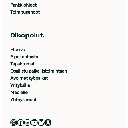
Pankkiohjeet
Toimitusehdot
Oikopolut
Etusivu
Ajankohtaista
Tapahtumat
Osallistu paikallistoimintaan
Avoimet työpaikat
Yrityksille
Medialle
Yhteystiedot
Luonnonsuojeluliitto Instagramissa
Luonnonsuojeluliitto Facebookissa
Luonnonsuojeluliitto LinkedInissä
Luonnonsuojeluliiton YouTube-kanava
Luonnonsuojeluliitto Blueskyssa
Luonnonsuojeluliitto Threadsissa