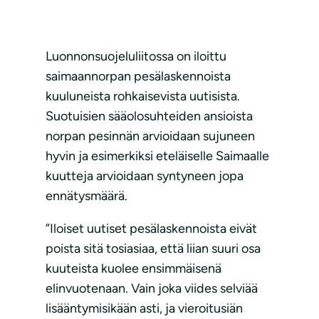
Luonnonsuojeluliitossa on iloittu
saimaannorpan pesälaskennoista
kuuluneista rohkaisevista uutisista.
Suotuisien sääolosuhteiden ansioista
norpan pesinnän arvioidaan sujuneen
hyvin ja esimerkiksi eteläiselle Saimaalle
kuutteja arvioidaan syntyneen jopa
ennätysmäärä.
”Iloiset uutiset pesälaskennoista eivät
poista sitä tosiasiaa, että liian suuri osa
kuuteista kuolee ensimmäisenä
elinvuotenaan. Vain joka viides selviää
lisääntymisikään asti, ja vieroitusiän