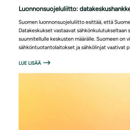
Luonnonsuojeluliitto: datakeskushankke
Suomen luonnonsuojeluliitto esittää, että Suome
Datakeskukset vastaavat sähkönkulutukseltaan suu
suunnitellulle keskusten määrälle. Suomeen on vi
sähköntuotantolaitokset ja sähkölinjat vaativat p
LUE LISÄÄ