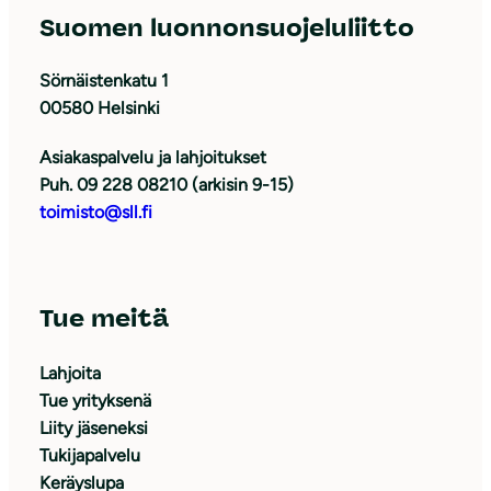
Suomen luonnonsuojeluliitto
Sörnäistenkatu 1
00580 Helsinki
Asiakaspalvelu ja lahjoitukset
Puh. 09 228 08210 (arkisin 9-15)
toimisto@sll.fi
Tue meitä
Lahjoita
Tue yrityksenä
Liity jäseneksi
Tukijapalvelu
Keräyslupa