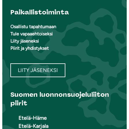
Paikallistoiminta
Osallistu tapahtumaan
Tule vapaaehtoiseksi
Liity jäseneksi
Piirit ja yhdistykset
LIITY JÄSENEKSI
Suomen luonnonsuojeluliiton
piirit
Etelä-Häme
Etelä-Karjala