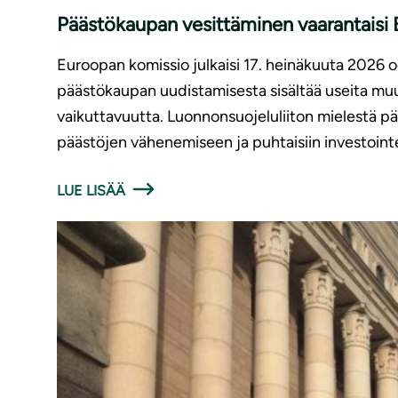
Päästökaupan vesittäminen vaarantaisi E
Euroopan komissio julkaisi 17. heinäkuuta 2026
päästökaupan uudistamisesta sisältää useita muut
vaikuttavuutta. Luonnonsuojeluliiton mielestä p
päästöjen vähenemiseen ja puhtaisiin investointe
LUE LISÄÄ