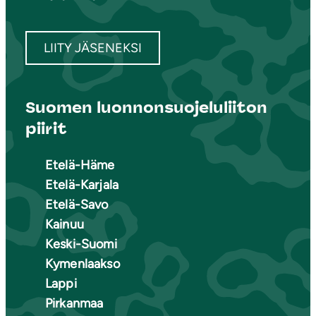
LIITY JÄSENEKSI
Suomen luonnonsuojeluliiton
piirit
Etelä-Häme
Etelä-Karjala
Etelä-Savo
Kainuu
Keski-Suomi
Kymenlaakso
Lappi
Pirkanmaa