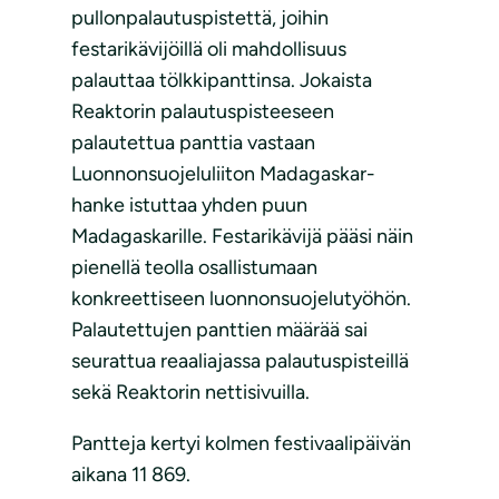
pullonpalautuspistettä, joihin
festarikävijöillä oli mahdollisuus
palauttaa tölkkipanttinsa. Jokaista
Reaktorin palautuspisteeseen
palautettua panttia vastaan
Luonnonsuojeluliiton Madagaskar-
hanke istuttaa yhden puun
Madagaskarille. Festarikävijä pääsi näin
pienellä teolla osallistumaan
konkreettiseen luonnonsuojelutyöhön.
Palautettujen panttien määrää sai
seurattua reaaliajassa palautuspisteillä
sekä Reaktorin nettisivuilla.
Pantteja kertyi kolmen festivaalipäivän
aikana 11 869.