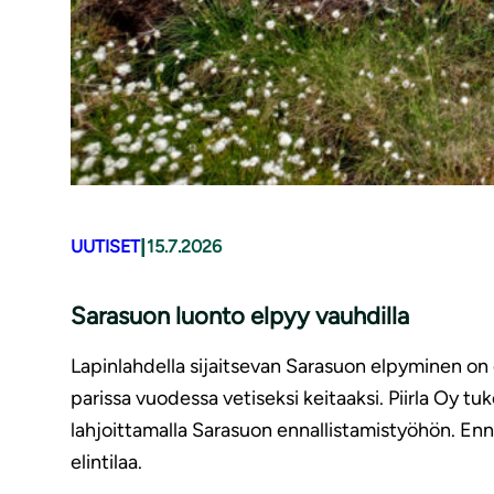
|
UUTISET
15.7.2026
Sarasuon luonto elpyy vauhdilla
Lapinlahdella sijaitsevan Sarasuon elpyminen on o
parissa vuodessa vetiseksi keitaaksi. Piirla Oy
lahjoittamalla Sarasuon ennallistamistyöhön. Enn
elintilaa.