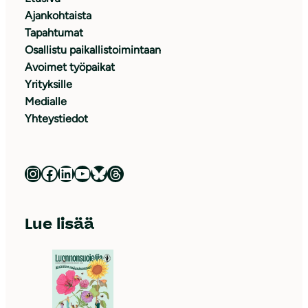
Ajankohtaista
Tapahtumat
Osallistu paikallistoimintaan
Avoimet työpaikat
Yrityksille
Medialle
Yhteystiedot
Luonnonsuojeluliitto Instagramissa
Luonnonsuojeluliitto Facebookissa
Luonnonsuojeluliitto LinkedInissä
Luonnonsuojeluliiton YouTube-kanava
Luonnonsuojeluliitto Blueskyssa
Luonnonsuojeluliitto Threadsissa
Lue lisää