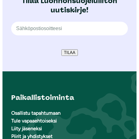
Tilaa Luonnonsuojeluliiton
uutiskirje!
TILAA
Paikallistoiminta
Osallistu tapahtumaan
Tule vapaaehtoiseksi
Liity jäseneksi
Piirit ja yhdistykset