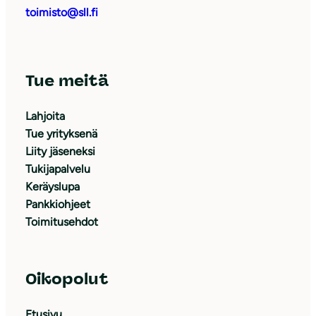
toimisto@sll.fi
Tue meitä
Lahjoita
Tue yrityksenä
Liity jäseneksi
Tukijapalvelu
Keräyslupa
Pankkiohjeet
Toimitusehdot
Oikopolut
Etusivu