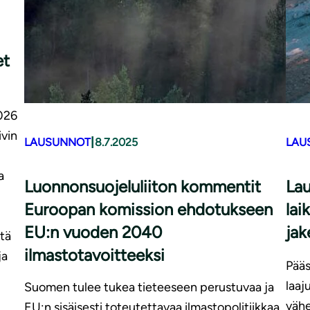
et
2026
vin
|
LAUSUNNOT
8.7.2025
LAU
a
Luonnonsuojeluliiton kommentit
Lau
Euroopan komission ehdotukseen
lai
EU:n vuoden 2040
jak
tä
ilmastotavoitteeksi
ja
Pääs
laaj
Suomen tulee tukea tieteeseen perustuvaa ja
vähe
EU:n sisäisesti toteutettavaa ilmastopolitiikkaa,