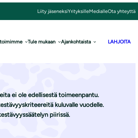
Liity jäseneksi
Yrityksille
Medialle
Ota yhteyttä
 toimimme
Tule mukaan
Ajankohtaista
LAHJOITA
en muuttaminen
eita ei ole edellisestä toimeenpantu.
stävyyskriteereitä kuluvalle vuodelle.
estävyyssäätelyn piirissä.