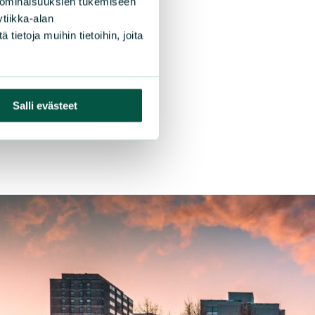
 ominaisuuksien tukemiseen
tiikka-alan
ietoja muihin tietoihin, joita
Salli evästeet