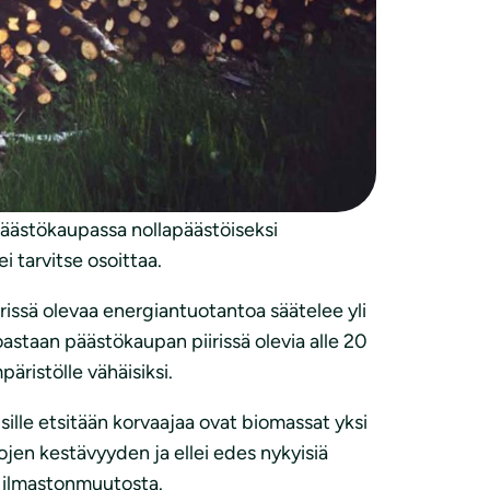
le sujunut niin nopeasti kuin olisi voinut
päästökaupassa nollapäästöiseksi
 tarvitse osoittaa.
issä olevaa energiantuotantoa säätelee yli
astaan päästökaupan piirissä olevia alle 20
äristölle vähäisiksi.
sille etsitään korvaajaa ovat biomassat yksi
jen kestävyyden ja ellei edes nykyisiä
ä ilmastonmuutosta.