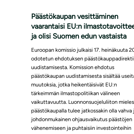
Päästökaupan vesittäminen
vaarantaisi EU:n ilmastotavoitte
ja olisi Suomen edun vastaista
Euroopan komissio julkaisi 17. heinäkuuta 
odotetun ehdotuksen päästökauppadirektii
uudistamisesta. Komission ehdotus
päästökaupan uudistamisesta sisältää useit
muutoksia, jotka heikentäisivät EU:n
tärkeimmän ilmastopolitiikan välineen
vaikuttavuutta. Luonnonsuojeluliiton mieles
päästökaupalla tulee jatkossakin olla vahva 
johdonmukainen ohjausvaikutus päästöjen
vähenemiseen ja puhtaisiin investointeihin