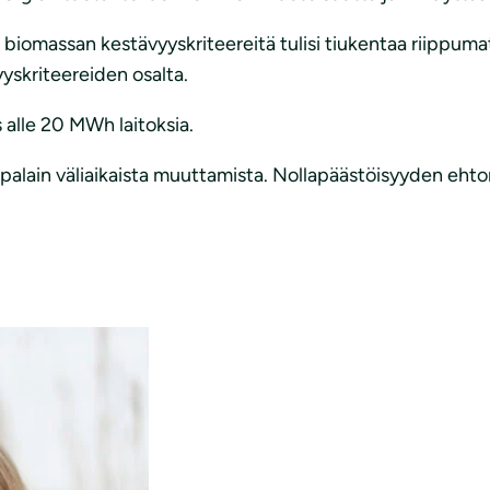
biomassan kestävyyskriteereitä tulisi tiukentaa riippumat
yskriteereiden osalta.
 alle 20 MWh laitoksia.
alain väliaikaista muuttamista. Nollapäästöisyyden ehtona