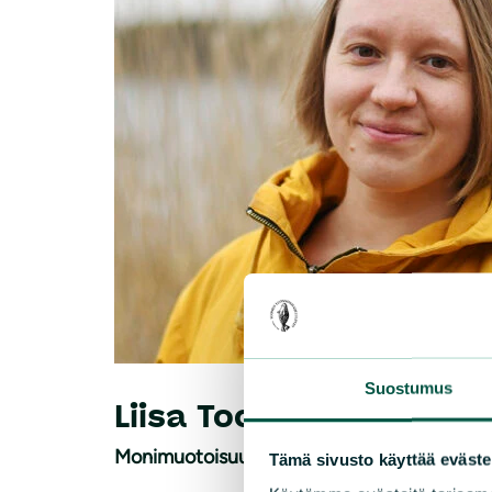
Suostumus
Liisa Toopakka
Monimuotoisuusasiantuntija
Tämä sivusto käyttää eväste