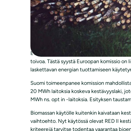
väliaikaisesta muu
TEM028:00/2022
Kiitos mahdollisuudesta lausua valmisteilla 
EU:ssa uusiutuvan energian käyttöä edistävä
toivoa. Tästä syystä Euroopan komissio on 
laskettavan energian tuottamiseen käytetyn
Suomi toimeenpanee komission mahdollistaman
20 MWh laitoksia koskeva kestävyyslaki, jot
MWh ns. opt in -laitoksia. Esityksen taustam
Biomassan käytölle kuitenkin kaivataan kestä
vaihtoehto. Nyt käytössä olevat RED II kest
kriteerejä tarvitse todentaa vaarantaa bio