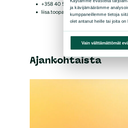
Käytämme evästeitä tarjoama
+358 40 504 2989
ja kävijämäärämme analysoim
liisa.toopakka(a)sll.fi
kumppaneillemme tietoja siitä
olet antanut heille tai joita o
Vain välttämättömät ev
Ajankohtaista