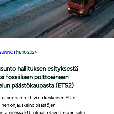
|
SUNNOT
18.10.2024
sunto hallituksen esityksestä
ksi fossiilisen polttoaineen
elun pääs­tö­kau­pas­ta (ETS2)
tökauppadirektiivi on keskeinen EU:n
uinen ohjauskeino päästöjen
ntämisessä EU:n ilmastotavoitteiden sekä