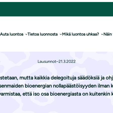
n väliaikainen muuttaminen
Auta luontoa
Tietoa luonnosta
Mikä luontoa uhkaa?
Näin
pa­lain väliaikain
Lausunnot
–
21.3.2022
stetaan, mutta kaikkia delegoituja säädöksiä ja ohj
senmaiden bioenergian nollapäästöisyyden ilman ke
rmistaa, että iso osa bioenergiasta on kuitenkin k