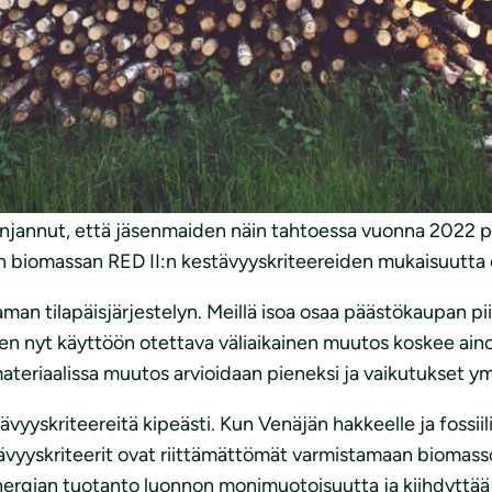
ttamisesta
olevasta hallituksen esityksestä.
ä direktiiviä on toimeenpantu osisssa, eikä toimeenpano o
linjannut, että jäsenmaiden näin tahtoessa vuonna 2022 
 biomassan RED II:n kestävyyskriteereiden mukaisuutta ei
 tilapäisjärjestelyn. Meillä isoa osaa päästökaupan piir
en nyt käyttöön otettava väliaikainen muutos koskee aino
ateriaalissa muutos arvioidaan pieneksi ja vaikutukset ymp
vyyskriteereitä kipeästi. Kun Venäjän hakkeelle ja fossiili
ävyyskriteerit ovat riittämättömät varmistamaan biomasso
energian tuotanto luonnon monimuotoisuutta ja kiihdyttä