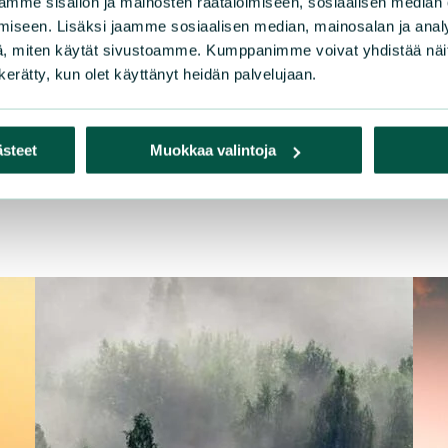
mme sisällön ja mainosten räätälöimiseen, sosiaalisen median
iseen. Lisäksi jaamme sosiaalisen median, mainosalan ja analy
, miten käytät sivustoamme. Kumppanimme voivat yhdistää näitä t
n kerätty, kun olet käyttänyt heidän palvelujaan.
ästeet
Muokkaa valintoja