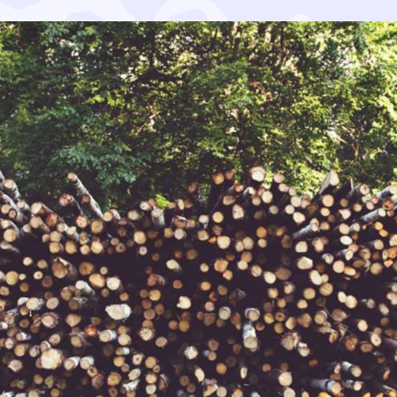
sta päästökauppalain 56 