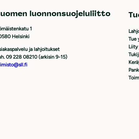
uomen luonnonsuojeluliitto
Tu
rnäistenkatu 1
Lahj
0580 Helsinki
Tue 
Liity
iakaspalvelu ja lahjoitukset
Tuki
h. 09 228 08210 (arkisin 9-15)
Kerä
imisto@sll.fi
Pank
Toim