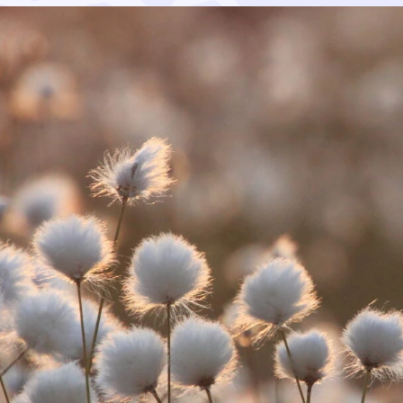
me ja se kuuluu kaikille. Samalla siitä on vahvasti riippuv
vaikutuksista syntyy yritysasiakkaiden liiketoiminnan ka