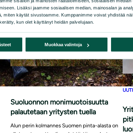
mme sisällön ja mainosten räätälöimiseen, sosiaalisen median
iseen. Lisäksi jaamme sosiaalisen median, mainosalan ja analy
, miten käytät sivustoamme. Kumppanimme voivat yhdistää näitä t
n kerätty, kun olet käyttänyt heidän palvelujaan.
ästeet
Muokkaa valintoja
|
ARTIKKELIT
23.3.2026
UUT
Suoluonnon monimuotoisuutta
Yri
palautetaan yritysten tuella
pit
Alun perin kolmannes Suomen pinta-alasta on
luo