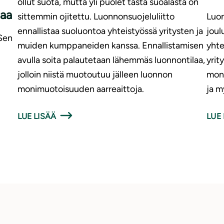
ollut suota, mutta yli puolet tästä suoalasta on
jaa
sittemmin ojitettu. Luonnonsuojeluliitto
Luon
ennallistaa suoluontoa yhteistyössä yritysten ja
joul
 Sen
muiden kumppaneiden kanssa. Ennallistamisen
yhte
avulla soita palautetaan lähemmäs luonnontilaa,
yrit
jolloin niistä muotoutuu jälleen luonnon
moni
monimuotoisuuden aarreaittoja.
ja m
LUE LISÄÄ
LUE 