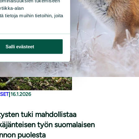
 ominaisuuksien tukemiseen
tiikka-alan
ietoja muihin tietoihin, joita
Salli evästeet
|
ISET
16.1.2026
tysten tuki mahdollistaa
käjänteisen työn suomalaisen
nnon puolesta