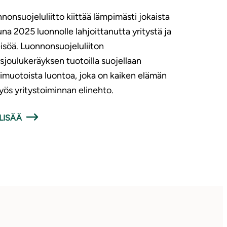
nonsuojeluliitto kiittää lämpimästi jokaista
una 2025 luonnolle lahjoittanutta yritystä ja
isöä. Luonnonsuojeluliiton
ysjoulukeräyksen tuotoilla suojellaan
muotoista luontoa, joka on kaiken elämän
yös yritystoiminnan elinehto.
LISÄÄ