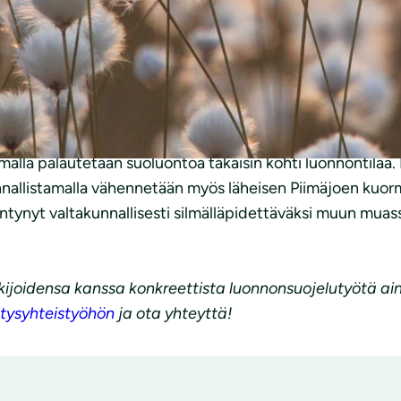
suuden edistämistä myös tällä tavoin”, kertoo OP Pohj
ista kalastusta sekä ympäristökasvatustyötä. Luonnonsuoje
koihin Saimaan alueella. Liiton saimaannorppa-asiantuntijat
sa ainutlaatuisesta saimaannorpasta.
ella Rääkkylässä. OP Pohjolan tuella ennallistettava suok
malla palautetaan suoluontoa takaisin kohti luonnontilaa.
nnallistamalla vähennetään myös läheisen Piimäjoen kuor
entynyt valtakunnallisesti silmälläpidettäväksi muun mua
ukijoidensa kanssa konkreettista luonnonsuojelutyötä ai
itysyhteistyöhön
ja ota yhteyttä!