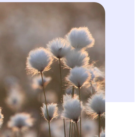
ainen myös kestävä ja hyvinvoiva talous.
utta. Oman ja asiakkaidemme työn lisäksi