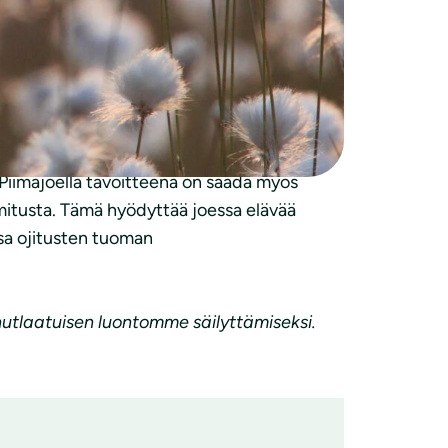
olan pääjohtaja
Timo Ritakallio
.
luliitto vaihtaa vuosittain norpalle
 vierailevat vuosittain lukuisissa Saimaan
ohde on aikanaan ojitettu ja sen
 Piimäjoella tavoitteena on saada myös
mitusta. Tämä hyödyttää joessa elävää
ssa ojitusten tuoman
nutlaatuisen luontomme säilyttämiseksi.