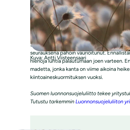
näemme tärkeäksi tukea luonnon monimuotoi
OP Pohjolan tuella edistetään norppaturvall
vaarallisia verkkoja norppaturvallisiin katis
alueen kouluissa ja päiväkodeissa kertomas
Suoluontoa ennallistetaan Piimäjoen suoalue
seurauksena pahoin vaurioitunut. Ennallista
Kuva: Antti Viisteensaari
hienoja luhtia palautumaan joen varteen. E
madetta, jonka kanta on viime aikoina heik
kiintoaineskuormituksen vuoksi.
Suomen luonnonsuojeluliitto tekee yrityst
Tutustu tarkemmin
Luonnonsuojeluliiton yr