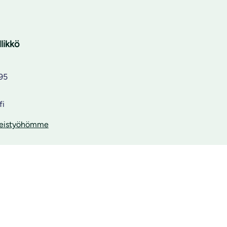
likkö
95
fi
hteistyöhömme