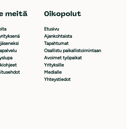
e meitä
Oikopolut
oita
Etusivu
yrityksenä
Ajankohtaista
 jäseneksi
Tapahtumat
japalvelu
Osallistu paikallistoimintaan
yslupa
Avoimet työpaikat
kiohjeet
Yrityksille
itusehdot
Medialle
Yhteystiedot