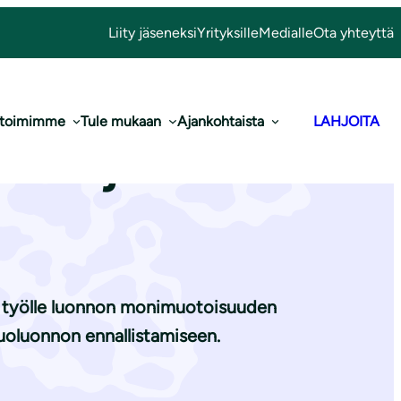
Liity jäseneksi
Yrityksille
Medialle
Ota yhteyttä
 toimimme
Tule mukaan
Ajankohtaista
LAHJOITA
ntoa ja
n työlle luonnon monimuotoisuuden
uoluonnon ennallistamiseen.