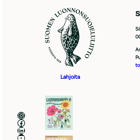
S
Sö
0
As
Pu
to
Lahjoita
Luonnonsuojeluliitto Instagramissa
Luonnonsuojeluliitto Facebookissa
Luonnonsuojeluliitto LinkedInissä
Luonnonsuojeluliiton YouTube-kanava