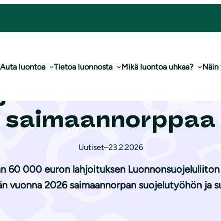
luontoa ja saimaannorppaa
Auta luontoa
Tietoa luonnosta
Mikä luontoa uhkaa?
Näin
jola tukee suoluo
saimaannorppaa
Uutiset
–
23.2.2026
an 60 000 euron lahjoituksen Luonnonsuojeluliito
ään vuonna 2026 saimaannorpan suojelutyöhön ja s