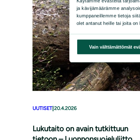
Käytämme evästeitä tarjoama
ja kävijämäärämme analysoim
kumppaneillemme tietoja siitä
olet antanut heille tai joita o
Vain välttämättömät ev
|
UUTISET
20.4.2026
Lukutaito on avain tutkittuun
tietoon – Luonnonsuojeluliitto