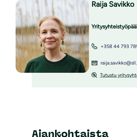
Raija Savikko
Yritysyhteistyöpääl
+358 44 793 78
raija.savikko@sll.
Tutustu yritysy
Ajankohtaista