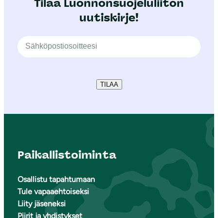
Tilaa Luonnonsuojeluliiton
uutiskirje!
TILAA
Paikallistoiminta
Osallistu tapahtumaan
Tule vapaaehtoiseksi
Liity jäseneksi
Piirit ja yhdistykset