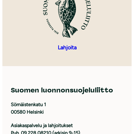
Lahjoita
Suomen luonnonsuojeluliitto
Sörnäistenkatu 1
00580 Helsinki
Asiakaspalvelu ja lahjoitukset
Puh. 09 228 08210 (arkisin 9-15)