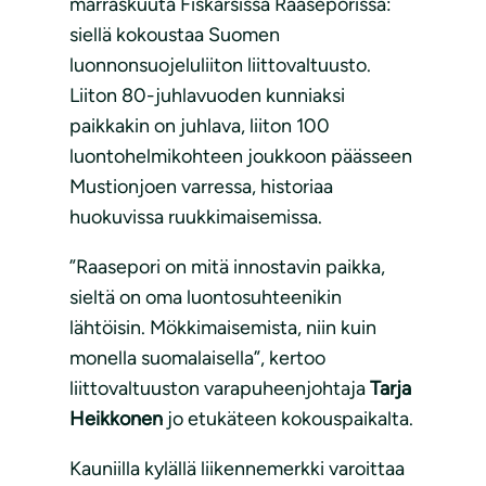
marraskuuta Fiskarsissa Raaseporissa:
siellä kokoustaa Suomen
luonnonsuojeluliiton liittovaltuusto.
Liiton 80-juhlavuoden kunniaksi
paikkakin on juhlava, liiton 100
luontohelmikohteen joukkoon päässeen
Mustionjoen varressa, historiaa
huokuvissa ruukkimaisemissa.
”Raasepori on mitä innostavin paikka,
sieltä on oma luontosuhteenikin
lähtöisin. Mökkimaisemista, niin kuin
monella suomalaisella”, kertoo
liittovaltuuston varapuheenjohtaja
Tarja
Heikkonen
jo etukäteen kokouspaikalta.
Kauniilla kylällä liikennemerkki varoittaa