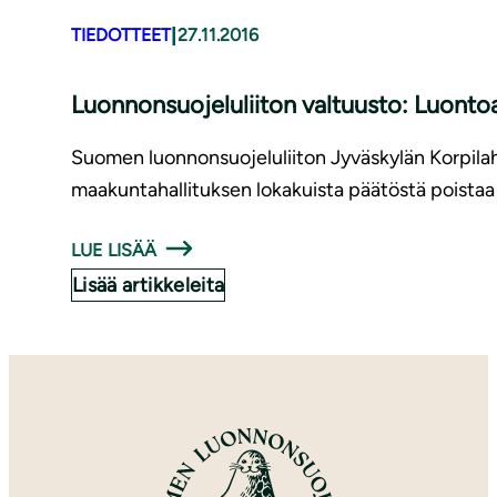
|
TIEDOTTEET
27.11.2016
Luon­non­suo­je­lu­lii­ton valtuusto: Luon
Suomen luonnonsuojeluliiton Jyväskylän Korpila
maakuntahallituksen lokakuista päätöstä poistaa
LUE LISÄÄ
Lisää artikkeleita