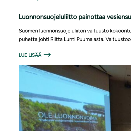
Luon­non­suo­je­lu­liit­to painottaa vesie
Suomen luonnonsuojeluliiton valtuusto kokoontui 
puhetta johti
Riitta Lunti
Puumalasta. Valtuustoon
LUE LISÄÄ