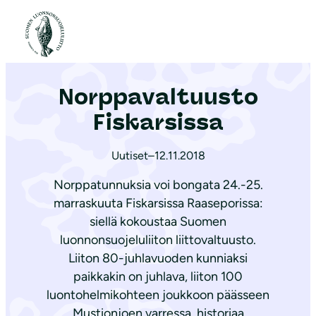
S
i
Etusivu
|
Ajankohtaista
|
Norppavaltuusto Fiskarsissa
i
r
Norppavaltuusto
r
y
Fiskarsissa
s
i
Uutiset
–
12.11.2018
s
Norppatunnuksia voi bongata 24.-25.
ä
marraskuuta Fiskarsissa Raaseporissa:
l
siellä kokoustaa Suomen
t
luonnonsuojeluliiton liittovaltuusto.
ö
Liiton 80-juhlavuoden kunniaksi
ö
paikkakin on juhlava, liiton 100
n
luontohelmikohteen joukkoon päässeen
Mustionjoen varressa, historiaa