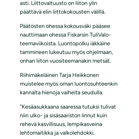
asti. Liittovaltuusto on liiton ylin
päättävä elin liittokokousten välillä.
Päätösten ohessa kokousväki pääsee
nauttimaan ohessa Fiskarsin TuliValo-
teemaviikoista. Luontopolku iäkkäine
tammineen lukeutuu myös ohjelmaan,
onhan liiton vuositeemanakin metsät.
Riihimäkeläinen Tarja Heikkonen
muistelee myös oman luontosuhteenkin
kannalta hienoja vaiheita seudulla.
”Kesäasukkaana saaressa tutuksi tulivat
niin ulko- ja sisäsaariston linnut kuin
rehevä kasvillisuus, lempikasveina
lehtomaitikka ja valkolehdokki.