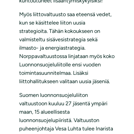
kuntoutuneet lisääntymiskykyisiksi!
Myös liittovaltuusto saa eteensä vedet,
kun se käsittelee liiton uusia
strategioita. Tähän kokoukseen on
valmisteltu sisävesistrategia sekä
ilmasto- ja energiastrategia.
Norppavaltuustossa linjataan myös koko
Luonnonsuojeluliitolle ensi vuoden
toimintasuunnitelmaa. Lisäksi
liittohallitukseen valitaan uusia jäseniä.
Suomen luonnonsuojeluliiton
valtuustoon kuuluu 27 jäsentä ympäri
maan, 15 alueellisesta
luonnonsuojelupiiristä. Valtuuston
puheenjohtaja Vesa Luhta tulee Inarista