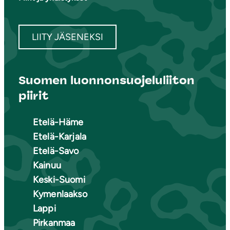
LIITY JÄSENEKSI
Suomen luonnonsuojeluliiton
piirit
Etelä-Häme
Etelä-Karjala
Etelä-Savo
Kainuu
Keski-Suomi
Kymenlaakso
Lappi
Pirkanmaa