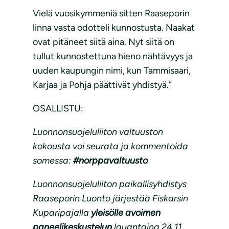
Vielä vuosikymmeniä sitten Raaseporin
linna vasta odotteli kunnostusta. Naakat
ovat pitäneet siitä aina. Nyt siitä on
tullut kunnostettuna hieno nähtävyys ja
uuden kaupungin nimi, kun Tammisaari,
Karjaa ja Pohja päättivät yhdistyä.”
OSALLISTU:
Luonnonsuojeluliiton valtuuston
kokousta voi seurata ja kommentoida
somessa:
#norppavaltuusto
Luonnonsuojeluliiton paikallisyhdistys
Raaseporin Luonto järjestää Fiskarsin
Kuparipajalla
yleisölle avoimen
paneelikeskustelun
lauantaina 24.11.