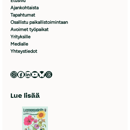
Etusivu
Ajankohtaista
Tapahtumat
Osallistu paikallistoimintaan
Avoimet työpaikat
Yrityksille
Medialle
Yhteystiedot
Luonnonsuojeluliitto Instagramissa
Luonnonsuojeluliitto Facebookissa
Luonnonsuojeluliitto LinkedInissä
Luonnonsuojeluliiton YouTube-kanava
Luonnonsuojeluliitto Blueskyssa
Luonnonsuojeluliitto Threadsissa
Lue lisää