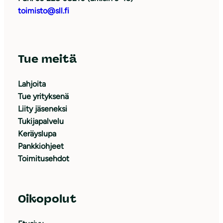
toimisto@sll.fi
Tue meitä
Lahjoita
Tue yrityksenä
Liity jäseneksi
Tukijapalvelu
Keräyslupa
Pankkiohjeet
Toimitusehdot
Oikopolut