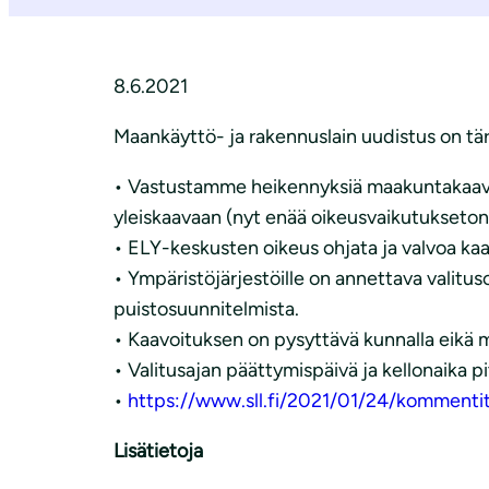
i
8.6.2021
Maankäyttö- ja rakennuslain uudistus on tär
• Vastustamme heikennyksiä maakuntakaavoih
yleiskaavaan (nyt enää oikeusvaikutukseto
• ELY-keskusten oikeus ohjata ja valvoa kaa
• Ympäristöjärjestöille on annettava valitu
puistosuunnitelmista.
• Kaavoituksen on pysyttävä kunnalla eikä m
• Valitusajan päättymispäivä ja kellonaika pi
•
https://www.sll.fi/2021/01/24/kommentit
Lisätietoja