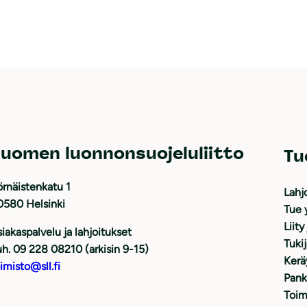
uomen luonnonsuojeluliitto
Tu
rnäistenkatu 1
Lahj
0580 Helsinki
Tue 
Liity
iakaspalvelu ja lahjoitukset
Tuki
h. 09 228 08210 (arkisin 9-15)
Kerä
imisto@sll.fi
Pank
Toim