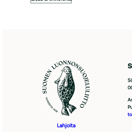
S
Sö
0
As
Pu
to
Lahjoita