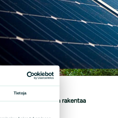
|
DOTTEET
11.4.2024
Tietoja
inkovoimalaa ei voida rakentaa
ntokohteelle