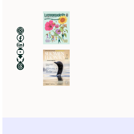
Luonnonsuojeluliitto Instagramissa
Luonnonsuojeluliitto Facebookissa
Luonnonsuojeluliitto LinkedInissä
Luonnonsuojeluliiton YouTube-kanava
Luonnonsuojeluliitto Blueskyssa
Luonnonsuojeluliitto Threadsissa