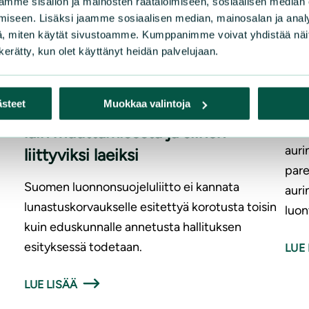
mme sisällön ja mainosten räätälöimiseen, sosiaalisen median
Salo
ympärstövaliokunnalle sekä
iseen. Lisäksi jaamme sosiaalisen median, mainosalan ja analy
ilma
, miten käytät sivustoamme. Kumppanimme voivat yhdistää näitä t
talousvaliokunnalle hallituksen
aur
n kerätty, kun olet käyttänyt heidän palvelujaan.
esityksestä eduskunnalle laiksi
Luon
kiinteän omaisuuden ja erityisten
Salo
ästeet
Muokkaa valintoja
oikeuksien lunastuksesta annetun
hank
lain muuttamisesta ja siihen
hall
auri
liittyviksi laeiksi
pare
Suomen luonnonsuojeluliitto ei kannata
auri
lunastuskorvaukselle esitettyä korotusta toisin
luon
kuin eduskunnalle annetusta hallituksen
esityksessä todetaan.
LUE 
LUE LISÄÄ