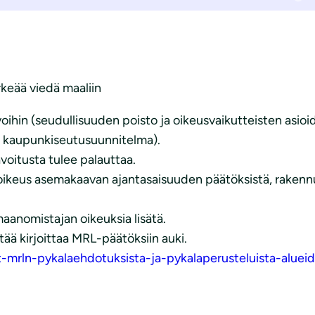
keää viedä maaliin
in (seudullisuuden poisto ja oikeusvaikutteisten asioi
n kaupunkiseutusuunnitelma).
voitusta tulee palauttaa.
soikeus asemakaavan ajantasaisuuden päätöksistä, rakennu
aanomistajan oikeuksia lisätä.
tää kirjoittaa MRL-päätöksiin auki.
-mrln-pykalaehdotuksista-ja-pykalaperusteluista-alueid