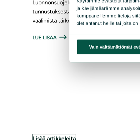
Käytämme evästeitä tarjoama
Luonnonsuojeluliitto on tyytyväinen
ja kävijämäärämme analysoim
tunnustuksesta ja pitää kulttuuriperinnön
kumppaneillemme tietoja siitä
vaalimista tärkeänä.
olet antanut heille tai joita o
LUE LISÄÄ
Vain välttämättömät ev
Lisää artikkeleita