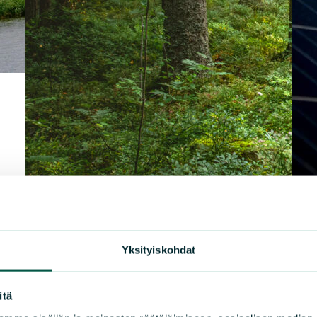
TIE
|
LAUSUNNOT
2.4.2025
Yksityiskohdat
Aur
Lausunto maa- ja
luo
itä
metsätalousvaliokunnalle,