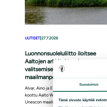
|
UUTISET
27.7.2026
Luonnonsuoleluliitto iloitsee
Aaltojen arkkitehtuurin
valitsemisesta Unescon
maailmanperintökohteeksi
Suostumus
Alvar, Aino ja Elissa Aallon arkkitehtuurista
koottu Aalto Works -sarja on hyväksytty
Tämä sivusto käyttää eväste
Unescon maailmanperintökohteeksi.