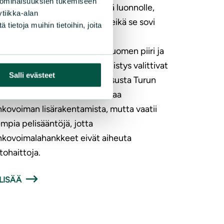
 ominaisuuksien tukemiseen
n Perniön Melassuo on tärkeä luonnolle,
tiikka-alan
stolle ja virkistystoiminnalle, eikä se sovi
ietoja muihin tietoihin, joita
inkovoimarakentamiseen.
nonsuojeluliiton Varsinais-Suomen piiri ja
n seudun luonnonsuojeluyhdistys valittivat
Salli evästeet
keen suunnittelutarveratkaisusta Turun
into-oikeuteen. Liitto kannattaa
nkovoiman lisärakentamista, mutta vaatii
mpia pelisääntöjä, jotta
nkovoimalahankkeet eivät aiheuta
tohaittoja.
LISÄÄ