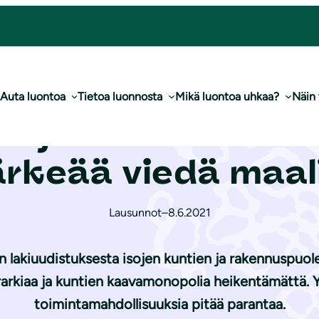
uudistus on tärkeää viedä maaliin
Auta luontoa
Tietoa luonnosta
Mikä luontoa uhkaa?
Näin
 ja rakennuslain
ärkeää viedä maali
Lausunnot
–
8.6.2021
 lakiuudistuksesta isojen kuntien ja rakennuspuole
rarkiaa ja kuntien kaavamonopolia heikentämättä. 
toimintamahdollisuuksia pitää parantaa.