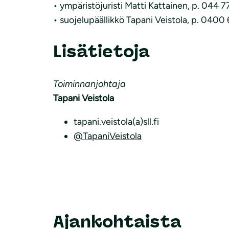
• ympäristöjuristi Matti Kattainen, p. 044 
• suojelupäällikkö Tapani Veistola, p. 0400
Lisätietoja
Toiminnanjohtaja
Tapani Veistola
tapani.veistola(a)sll.fi
@TapaniVeistola
Ajankohtaista