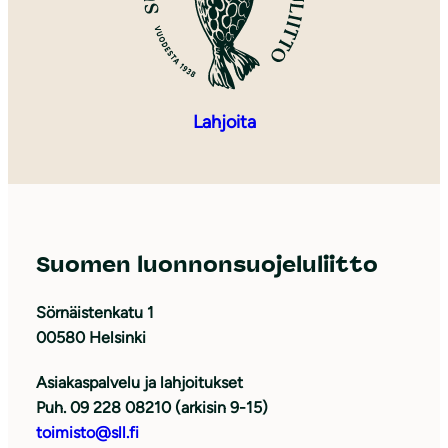
Lahjoita
Suomen luonnonsuojeluliitto
Sörnäistenkatu 1
00580 Helsinki
Asiakaspalvelu ja lahjoitukset
Puh. 09 228 08210 (arkisin 9-15)
toimisto@sll.fi