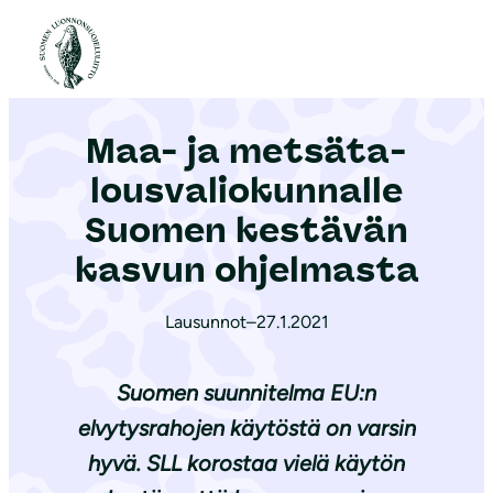
S
i
Etusivu
|
Ajankohtaista
|
Maa- ja met­sä­ta­lous­va­lio­kun­nal­le Suomen kestävän kasvun ohjelmasta
i
r
Maa- ja met­sä­ta­
r
y
lous­va­lio­kun­nal­le
s
Suomen kestävän
i
kasvun ohjelmasta
s
ä
Lausunnot
–
27.1.2021
l
t
Suomen suunnitelma EU:n
ö
ö
elvytysrahojen käytöstä on varsin
n
hyvä. SLL korostaa vielä käytön