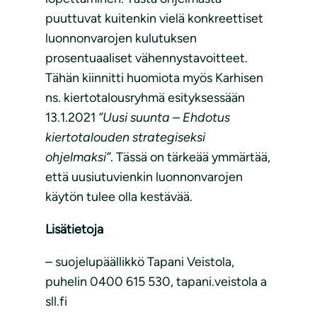
puuttuvat kuitenkin vielä konkreettiset
luonnonvarojen kulutuksen
prosentuaaliset vähennystavoitteet.
Tähän kiinnitti huomiota myös Karhisen
ns. kiertotalousryhmä esityksessään
13.1.2021
”Uusi suunta – Ehdotus
kiertotalouden strategiseksi
ohjelmaksi”
. Tässä on tärkeää ymmärtää,
että uusiutuvienkin luonnonvarojen
käytön tulee olla kestävää.
Lisätietoja
–
suojelupäällikkö Tapani Veistola,
puhelin 0400 615 530, tapani.veistola a
sll.fi