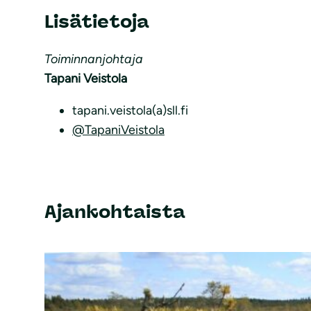
Lisätietoja
Toiminnanjohtaja
Tapani Veistola
tapani.veistola(a)sll.fi
@TapaniVeistola
Ajankohtaista