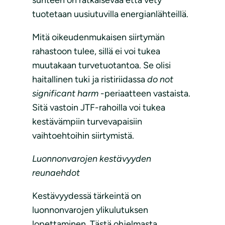
suhteen on ratkaisevaa että vety
tuotetaan uusiutuvilla energianlähteillä.
Mitä oikeudenmukaisen siirtymän
rahastoon tulee, sillä ei voi tukea
muutakaan turvetuotantoa. Se olisi
haitallinen tuki ja ristiriidassa
do not
significant harm
-periaatteen vastaista.
Sitä vastoin JTF-rahoilla voi tukea
kestävämpiin turvevapaisiin
vaihtoehtoihin siirtymistä.
Luonnonvarojen kestävyyden
reunaehdot
Kestävyydessä tärkeintä on
luonnonvarojen ylikulutuksen
lopettaminen. Tästä ohjelmasta