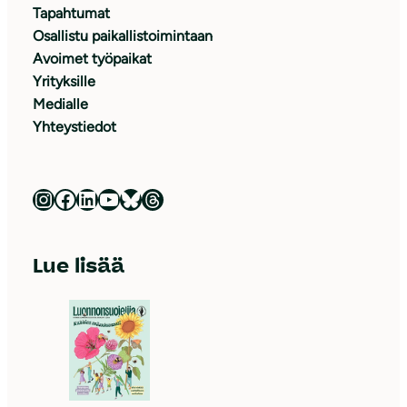
Tapahtumat
Osallistu paikallistoimintaan
Avoimet työpaikat
Yrityksille
Medialle
Yhteystiedot
Luonnonsuojeluliitto Instagramissa
Luonnonsuojeluliitto Facebookissa
Luonnonsuojeluliitto LinkedInissä
Luonnonsuojeluliiton YouTube-kanava
Luonnonsuojeluliitto Blueskyssa
Luonnonsuojeluliitto Threadsissa
Lue lisää