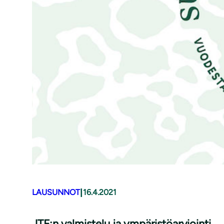
|
LAUSUNNOT
16.4.2021
JTF:n valmistelu ja ym­pä­ris­tö­ar­vioin­ti