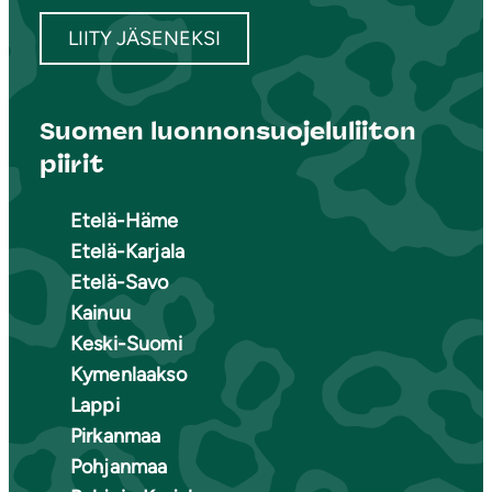
LIITY JÄSENEKSI
Suomen luonnonsuojeluliiton
piirit
Etelä-Häme
Etelä-Karjala
Etelä-Savo
Kainuu
Keski-Suomi
Kymenlaakso
Lappi
Pirkanmaa
Pohjanmaa