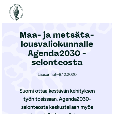
S
i
Etusivu
|
Ajankohtaista
|
Maa- ja met­sä­ta­lous­va­lio­kun­nal­le Agenda2030 -selonteosta
i
r
Maa- ja met­sä­ta­
r
y
lous­va­lio­kun­nal­le
s
Agenda2030 -
i
selonteosta
s
ä
Lausunnot
–
8.12.2020
l
t
Suomi ottaa kestävän kehityksen
ö
ö
työn tosissaan. Agenda2030-
n
selonteosta keskustellaan myös