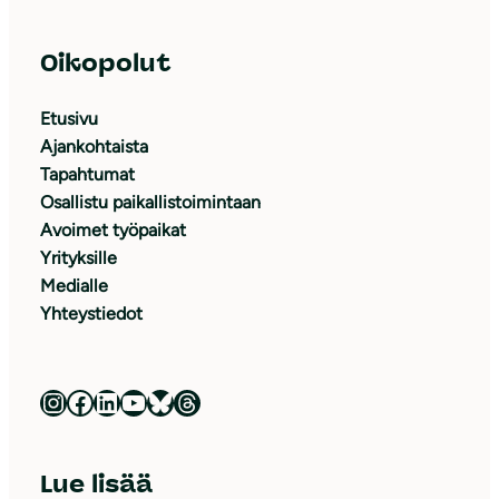
Oikopolut
Etusivu
Ajankohtaista
Tapahtumat
Osallistu paikallistoimintaan
Avoimet työpaikat
Yrityksille
Medialle
Yhteystiedot
Luonnonsuojeluliitto Instagramissa
Luonnonsuojeluliitto Facebookissa
Luonnonsuojeluliitto LinkedInissä
Luonnonsuojeluliiton YouTube-kanava
Luonnonsuojeluliitto Blueskyssa
Luonnonsuojeluliitto Threadsissa
Lue lisää