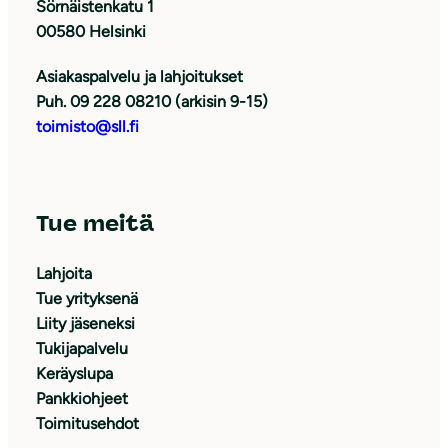
Sörnäistenkatu 1
00580 Helsinki
Asiakaspalvelu ja lahjoitukset
Puh. 09 228 08210 (arkisin 9-15)
toimisto@sll.fi
Tue meitä
Lahjoita
Tue yrityksenä
Liity jäseneksi
Tukijapalvelu
Keräyslupa
Pankkiohjeet
Toimitusehdot