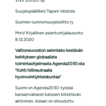
VNS 3/2020 vp
Suojelupäällikkö Tapani Veistola
Suomen luonnonsuojeluliitto ry
MmV Kirjallinen asiantuntijalausunto
8.12.2020
Valtioneuvoston selonteko kestävän
kehityksen globaalista
toimintaohjelmasta Agenda2030:sta
”Kohti hiilineutraalia
hyvinvointiyhteiskuntaa”
Suomi on Agenda2030-työssä
kansainvälisesti katsoen kiitettävän
aktiivinen. Asiaan on sitouduttu