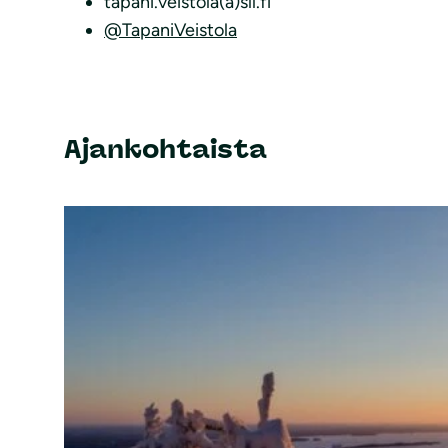
tapani.veistola(a)sll.fi
@TapaniVeistola
Ajankohtaista