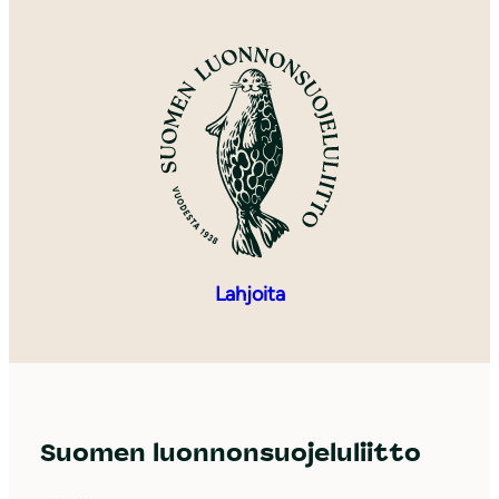
Lahjoita
Suomen luonnonsuojeluliitto