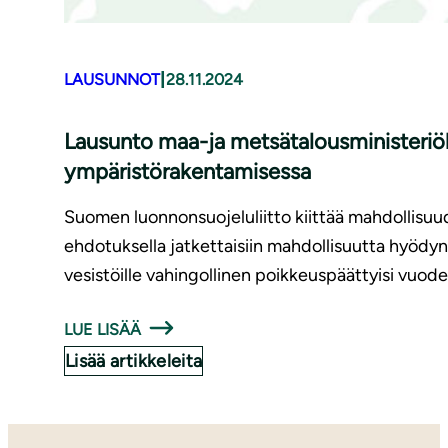
|
LAUSUNNOT
28.11.2024
Lausunto maa-ja metsätalousministeriöll
ympäristörakentamisessa
Suomen luonnonsuojeluliitto kiittää mahdollisuu
ehdotuksella jatkettaisiin mahdollisuutta hyöd
vesistöille vahingollinen poikkeuspäättyisi vuo
LUE LISÄÄ
Lisää artikkeleita