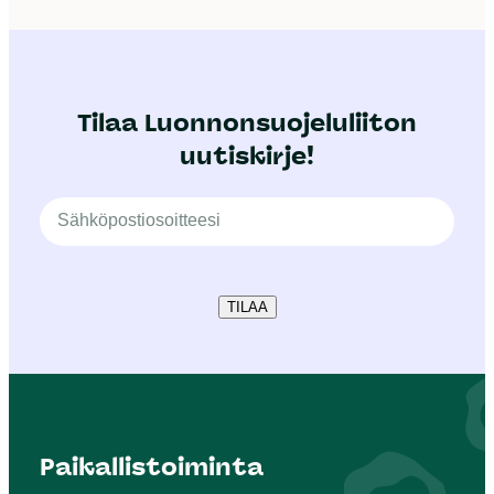
Tilaa Luonnonsuojeluliiton
uutiskirje!
TILAA
Paikallistoiminta