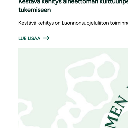
Kestävä kehitys aineettoman kulttuuripe
tukemiseen
Kestävä kehitys on Luonnonsuojeluliiton toimin
LUE LISÄÄ