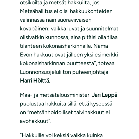
otsikoilta ja metsät hakkuilta, jos
Metsähallitus ei olisi hakkuukohteiden
valinnassa näin suoraviivaisen
kovapäinen: vaikka luvat ja suunnitelmat
olisivatkin kunnossa, aina pitäisi olla tilaa
tilanteen kokonaisharkinnalle. Nämä
Evon hakkuut ovat jälleen yksi esimerkki
kokonaisharkinnan puutteesta”, toteaa
Luonnonsuojeluliiton puheenjohtaja
Harri Hölttä
.
Maa- ja metsätalousministeri
Jari Leppä
puolustaa hakkuita sillä, että kyseessä
on “metsänhoidolliset talvihakkuut ei
avohakkuut”.
”Hakkuille voi keksiä vaikka kuinka