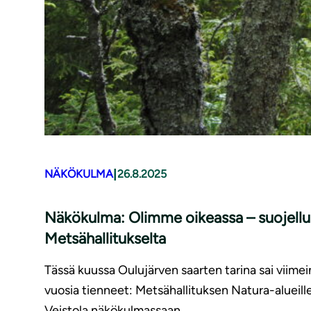
|
NÄKÖKULMA
26.8.2025
Näkökulma: Olimme oikeassa – suojellun
Metsähallitukselta
Tässä kuussa Oulujärven saarten tarina sai viimein
vuosia tienneet: Metsähallituksen Natura-alueille
Veistola näkökulmassaan.