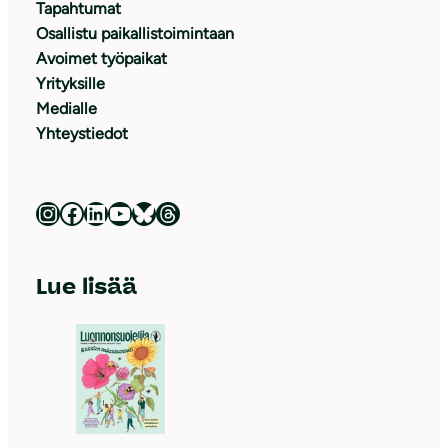
Tapahtumat
Osallistu paikallistoimintaan
Avoimet työpaikat
Yrityksille
Medialle
Yhteystiedot
Luonnonsuojeluliitto Instagramissa
Luonnonsuojeluliitto Facebookissa
Luonnonsuojeluliitto LinkedInissä
Luonnonsuojeluliiton YouTube-kanava
Luonnonsuojeluliitto Blueskyssa
Luonnonsuojeluliitto Threadsissa
Lue lisää