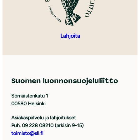
Lahjoita
Suomen luonnonsuojeluliitto
Sörnäistenkatu 1
00580 Helsinki
Asiakaspalvelu ja lahjoitukset
Puh. 09 228 08210 (arkisin 9-15)
toimisto@sll.fi