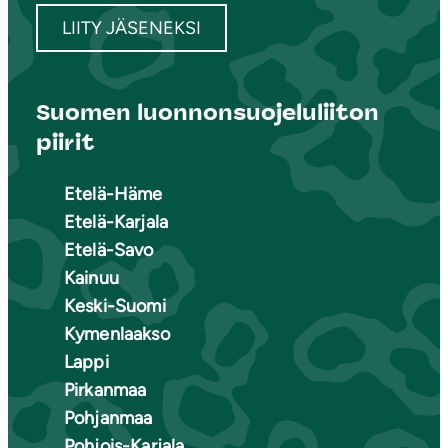
LIITY JÄSENEKSI
Suomen luonnonsuojeluliiton
piirit
Etelä-Häme
Etelä-Karjala
Etelä-Savo
Kainuu
Keski-Suomi
Kymenlaakso
Lappi
Pirkanmaa
Pohjanmaa
Pohjois-Karjala