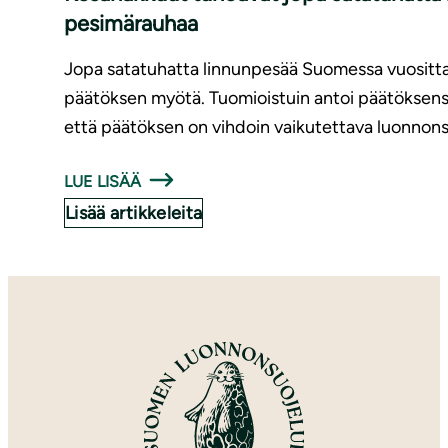
pesimärauhaa
Jopa satatuhatta linnunpesää Suomessa vuositt
päätöksen myötä. Tuomioistuin antoi päätöksensä
että päätöksen on vihdoin vaikutettava luonnonsu
LUE LISÄÄ
Lisää artikkeleita