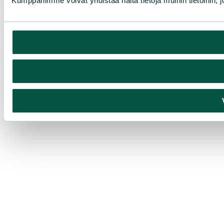
Kumppanimme voivat yhdistää näitä tietoja muihin tietoihin, joi