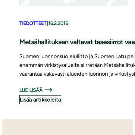
|
TIEDOTTEET
16.2.2016
Met­sä­hal­li­tuk­sen valtavat tasesiirrot 
Suomen luonnonsuojeluliitto ja Suomen Latu pelk
enemmän virkistysalueita siirretään Metsähallitu
vaarantaa vakavasti alueiden luonnon ja virkistys
LUE LISÄÄ
Lisää artikkeleita