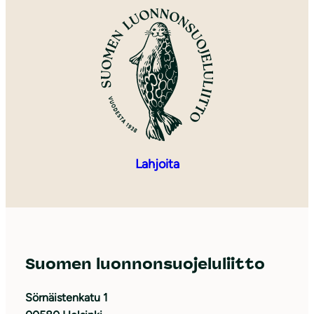
Lahjoita
Suomen luonnonsuojeluliitto
Sörnäistenkatu 1