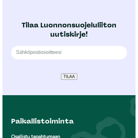
Tilaa Luonnonsuojeluliiton
uutiskirje!
TILAA
Paikallistoiminta
Osallistu tapahtumaan