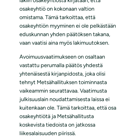
lakiin osakeyhtiöstä kirjataan, että
osakeyhtiö on kokonaan valtion
omistama. Tämä tarkoittaa, että
osakeyhtiön myyminen ei ole pelkästään
eduskunnan yhden päätöksen takana,
vaan vaatisi aina myös lakimuutoksen.
Avoimuusvaatimukseen on osaltaan
vastattu perumalla päätös yhdestä
yhtenäisestä kirjanpidosta, joka olisi
tehnyt Metsähallituksen toiminnasta
vaikeammin seurattavaa. Vaatimusta
julkisuuslain noudattamisesta laissa ei
kuitenkaan ole. Tämä tarkoittaa, että osa
osakeyhtiötä ja Metsähallitusta
koskevista tiedoista on jatkossa
liikesalaisuuden piirissä.