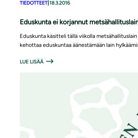
|
TIEDOTTEET
18.3.2016
Eduskunta ei korjannut met­sä­hal­li­tus­la
Eduskunta käsitteli tällä viikolla metsähallitusla
kehottaa eduskuntaa äänestämään lain hylkäämise
LUE LISÄÄ