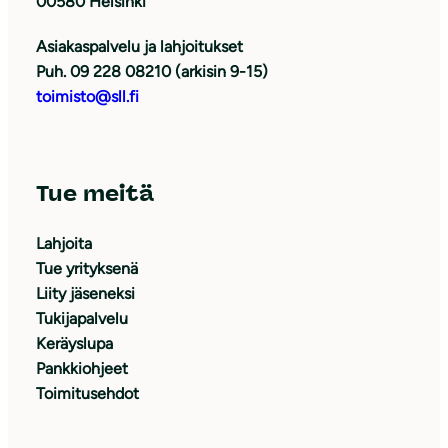
00580 Helsinki
Asiakaspalvelu ja lahjoitukset
Puh. 09 228 08210 (arkisin 9-15)
toimisto@sll.fi
Tue meitä
Lahjoita
Tue yrityksenä
Liity jäseneksi
Tukijapalvelu
Keräyslupa
Pankkiohjeet
Toimitusehdot