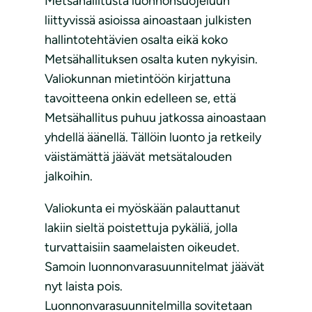
Metsähallitusta luonnonsuojeluun
liittyvissä asioissa ainoastaan julkisten
hallintotehtävien osalta eikä koko
Metsähallituksen osalta kuten nykyisin.
Valiokunnan mietintöön kirjattuna
tavoitteena onkin edelleen se, että
Metsähallitus puhuu jatkossa ainoastaan
yhdellä äänellä. Tällöin luonto ja retkeily
väistämättä jäävät metsätalouden
jalkoihin.
Valiokunta ei myöskään palauttanut
lakiin sieltä poistettuja pykäliä, jolla
turvattaisiin saamelaisten oikeudet.
Samoin luonnonvarasuunnitelmat jäävät
nyt laista pois.
Luonnonvarasuunnitelmilla sovitetaan