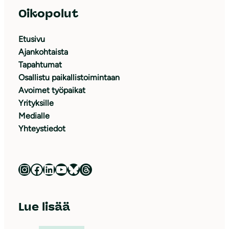
Oikopolut
Etusivu
Ajankohtaista
Tapahtumat
Osallistu paikallistoimintaan
Avoimet työpaikat
Yrityksille
Medialle
Yhteystiedot
Luonnonsuojeluliitto Instagramissa
Luonnonsuojeluliitto Facebookissa
Luonnonsuojeluliitto LinkedInissä
Luonnonsuojeluliiton YouTube-kanava
Luonnonsuojeluliitto Blueskyssa
Luonnonsuojeluliitto Threadsissa
Lue lisää