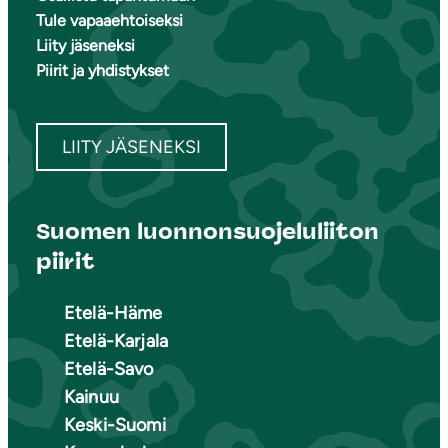
Tule vapaaehtoiseksi
Liity jäseneksi
Piirit ja yhdistykset
LIITY JÄSENEKSI
Suomen luonnonsuojeluliiton
piirit
Etelä-Häme
Etelä-Karjala
Etelä-Savo
Kainuu
Keski-Suomi