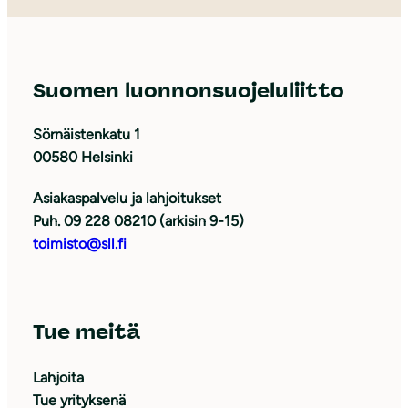
Suomen luonnonsuojeluliitto
Sörnäistenkatu 1
00580 Helsinki
Asiakaspalvelu ja lahjoitukset
Puh. 09 228 08210 (arkisin 9-15)
toimisto@sll.fi
Tue meitä
Lahjoita
Tue yrityksenä