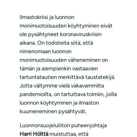
Ilmastokriisi ja luonnon
monimuotoisuuden köyhtyminen eivät
ole pysähtyneet koronaviruskriisin
aikana. On todisteita siitä, että
nimenomaan luonnon
monimuotoisuuden väheneminen on
tämän ja aiempienkin vastaavien
tartuntatautien merkittävä taustatekijä.
Jotta vältymme vielä vakavammilta
pandemioilta, on tartuttava toimiin, joilla
luonnon köyhtyminen ja ilmaston
kuumeneminen pysähtyvät.
Luonnonsuojeluliiton puheenjohtaja
Harri Hölttä
muistuttaa, että