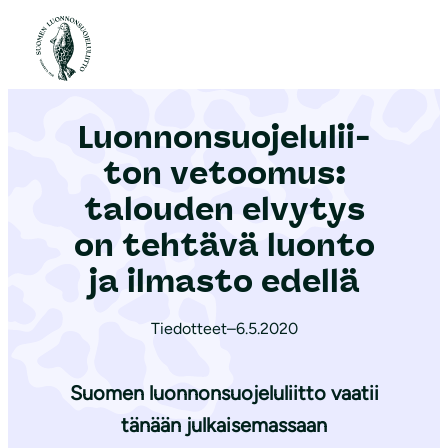
S
i
Etusivu
|
Ajankohtaista
|
Luon­non­suo­je­lu­lii­ton vetoomus: talouden elvytys on tehtävä luonto ja ilmasto edellä
i
r
Luon­non­suo­je­lu­lii­
r
y
ton vetoomus:
s
talouden elvytys
i
on tehtävä luonto
s
ä
ja ilmasto edellä
l
t
Tiedotteet
–
6.5.2020
ö
ö
Suomen luonnonsuojeluliitto vaatii
n
tänään julkaisemassaan