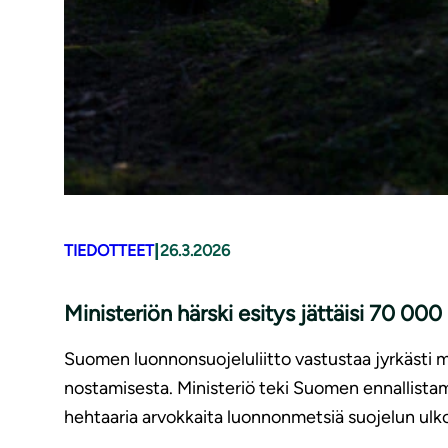
|
TIEDOTTEET
26.3.2026
Ministeriön härski esitys jättäisi 70 0
Suomen luonnonsuojeluliitto vastustaa jyrkästi 
nostamisesta. Ministeriö teki Suomen ennallista
hehtaaria arvokkaita luonnonmetsiä suojelun ulko