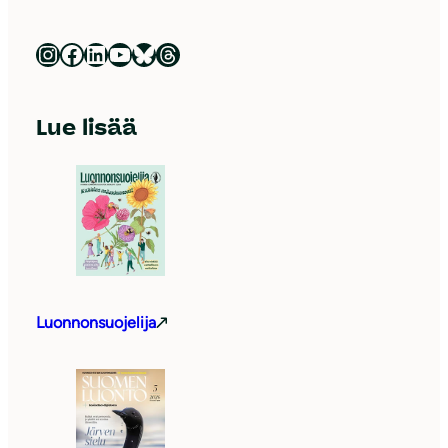
Luonnonsuojeluliitto Instagramissa
Luonnonsuojeluliitto Facebookissa
Luonnonsuojeluliitto LinkedInissä
Luonnonsuojeluliiton YouTube-kanava
Luonnonsuojeluliitto Blueskyssa
Luonnonsuojeluliitto Threadsissa
Lue lisää
Luonnonsuojelija