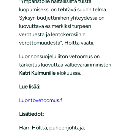
“Ympäristölle haitallisista tuista
luopumiseksi on tehtävä suunnitelma.
Syksyn budjettiriihen yhteydessä on
luovuttava esimerkiksi turpeen
verotuesta ja lentokerosiinin
verottomuudesta”, Hölttä vaatii.
Luonnonsuojeluliiton vetoomus on
tarkoitus luovuttaa valtiovarainministeri
Katri Kulmunille
elokuussa.
Lue lisää:
Luontovetoomus.fi
Lisätiedot:
Harri Hölttä, puheenjohtaja,