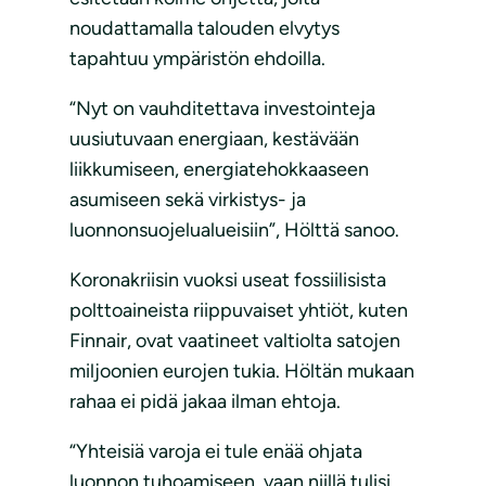
noudattamalla talouden elvytys
tapahtuu ympäristön ehdoilla.
“Nyt on vauhditettava investointeja
uusiutuvaan energiaan, kestävään
liikkumiseen, energiatehokkaaseen
asumiseen sekä virkistys- ja
luonnonsuojelualueisiin”, Hölttä sanoo.
Koronakriisin vuoksi useat fossiilisista
polttoaineista riippuvaiset yhtiöt, kuten
Finnair, ovat vaatineet valtiolta satojen
miljoonien eurojen tukia. Höltän mukaan
rahaa ei pidä jakaa ilman ehtoja.
“Yhteisiä varoja ei tule enää ohjata
luonnon tuhoamiseen, vaan niillä tulisi