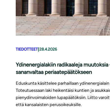
|
TIEDOTTEET
28.4.2026
Ydinenergialakiin radikaaleja muutoksia
sananvaltaa periaatepäätökseen
Eduskunta käsittelee parhaillaan ydinenergialain
Toteutuessaan laki heikentäisi kuntien ja asukka
pienydinvoimaloiden lupapäätöksiin. Liitto varoitt
että kansalaisten perusoikeuksille.