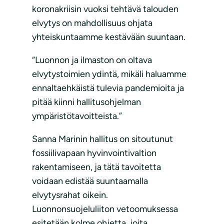
koronakriisin vuoksi tehtävä talouden
elvytys on mahdollisuus ohjata
yhteiskuntaamme kestävään suuntaan.
“Luonnon ja ilmaston on oltava
elvytystoimien ydintä, mikäli haluamme
ennaltaehkäistä tulevia pandemioita ja
pitää kiinni hallitusohjelman
ympäristötavoitteista.”
Sanna Marinin hallitus on sitoutunut
fossiilivapaan hyvinvointivaltion
rakentamiseen, ja tätä tavoitetta
voidaan edistää suuntaamalla
elvytysrahat oikein.
Luonnonsuojeluliiton vetoomuksessa
esitetään kolme ohjetta, joita