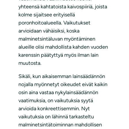
yhteensä kahtatoista kaivospiiriä, joista
kolme sijaitsee erityisellä
poronhoitoalueella. Vaikutukset
arvioidaan vähäisiksi, koska
malminetsintäluvan myöntäminen
alueille olisi mahdollista kahden vuoden
karenssin päätyttyä myös ilman lain
muutosta.
Sikäli, kun aikaisemman lainsäädännön
nojalla myönnetyt oikeudet eivät kaikin
osin aina vastaa nykylainsäädännön
vaatimuksia, on vaikutuksia syytä
arvioida konkreettisemmin. Nyt
vaikutuksia on lähinnä tarkasteltu
malminetsintätoiminnan mahdollisen