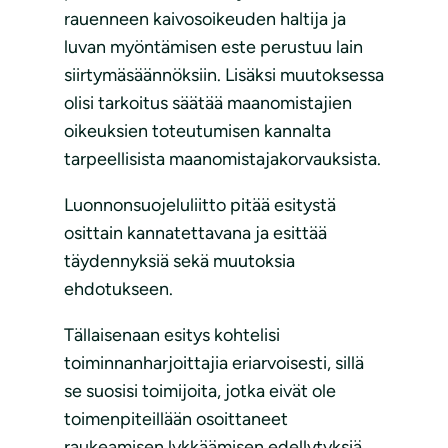
rauenneen kaivosoikeuden haltija ja
luvan myöntämisen este perustuu lain
siirtymäsäännöksiin. Lisäksi muutoksessa
olisi tarkoitus säätää maanomistajien
oikeuksien toteutumisen kannalta
tarpeellisista maanomistajakorvauksista.
Luonnonsuojeluliitto pitää esitystä
osittain kannatettavana ja esittää
täydennyksiä sekä muutoksia
ehdotukseen.
Tällaisenaan esitys kohtelisi
toiminnanharjoittajia eriarvoisesti, sillä
se suosisi toimijoita, jotka eivät ole
toimenpiteillään osoittaneet
raukeamisen lykkäämisen edellytyksiä.