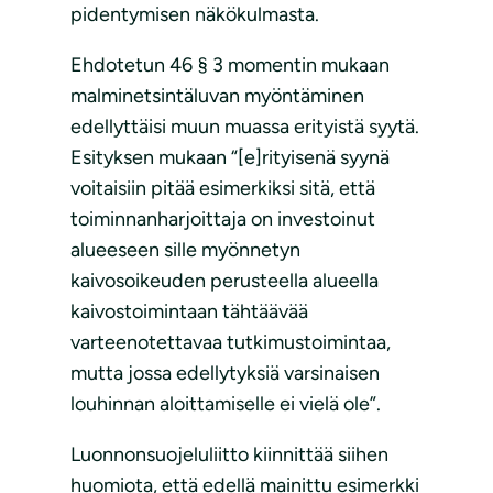
pidentymisen näkökulmasta.
Ehdotetun 46 § 3 momentin mukaan
malminetsintäluvan myöntäminen
edellyttäisi muun muassa erityistä syytä.
Esityksen mukaan “[e]rityisenä syynä
voitaisiin pitää esimerkiksi sitä, että
toiminnanharjoittaja on investoinut
alueeseen sille myönnetyn
kaivosoikeuden perusteella alueella
kaivostoimintaan tähtäävää
varteenotettavaa tutkimustoimintaa,
mutta jossa edellytyksiä varsinaisen
louhinnan aloittamiselle ei vielä ole”.
Luonnonsuojeluliitto kiinnittää siihen
huomiota, että edellä mainittu esimerkki