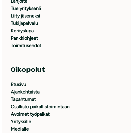
Lahjoita
Tue yrityksenä
Liity jäseneksi
Tukijapalvelu
Keräyslupa
Pankkiohjeet
Toimitusehdot
Oikopolut
Etusivu
Ajankohtaista
Tapahtumat
Osallistu paikallistoimintaan
Avoimet työpaikat
Yrityksille
Medialle