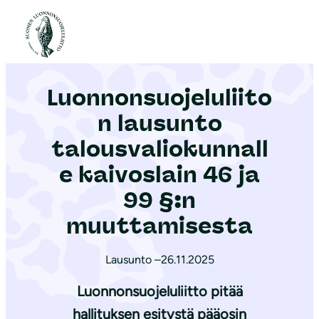
S
i
Etusivu
|
Ajankohtaista
|
Luonnonsuojeluliiton lausunto talousvaliokunnalle kaivoslain 46 ja 99 §:n muuttamisesta
i
r
Luonnonsuojeluliito
r
y
n lausunto
s
talousvaliokunnall
i
e kaivoslain 46 ja
s
ä
99 §:n
l
muuttamisesta
t
ö
Lausunto –
26.11.2025
ö
Luonnonsuojeluliitto pitää
n
hallituksen esitystä pääosin