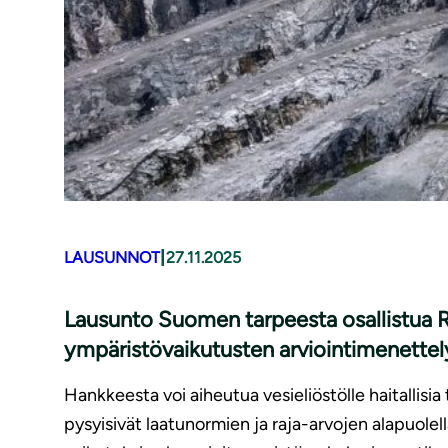
|
LAUSUNNOT
27.11.2025
Lausunto Suomen tarpeesta osallistua R
ympäristövaikutusten arviointimenette
Hankkeesta voi aiheutua vesieliöstölle haitallisia 
pysyisivät laatunormien ja raja-arvojen alapuolell