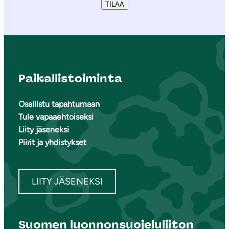
TILAA
Paikallistoiminta
Osallistu tapahtumaan
Tule vapaaehtoiseksi
Liity jäseneksi
Piirit ja yhdistykset
LIITY JÄSENEKSI
Suomen luonnonsuojeluliiton