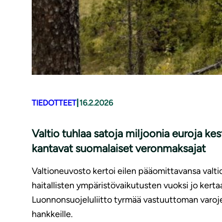
|
TIEDOTTEET
16.2.2026
Valtio tuhlaa satoja miljoonia euroja ke
kantavat suomalaiset veronmaksajat
Valtioneuvosto kertoi eilen pääomittavansa valti
haitallisten ympäristövaikutusten vuoksi jo kert
Luonnonsuojeluliitto tyrmää vastuuttoman varoj
hankkeille.