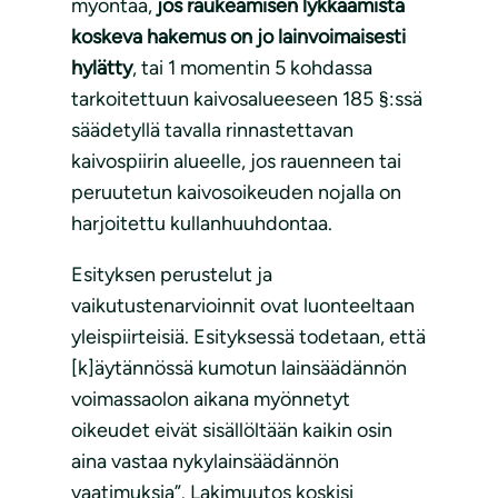
myöntää,
jos raukeamisen lykkäämistä
koskeva hakemus on jo lainvoimaisesti
hylätty
, tai 1 momentin 5 kohdassa
tarkoitettuun kaivosalueeseen 185 §:ssä
säädetyllä tavalla rinnastettavan
kaivospiirin alueelle, jos rauenneen tai
peruutetun kaivosoikeuden nojalla on
harjoitettu kullanhuuhdontaa.
Esityksen perustelut ja
vaikutustenarvioinnit ovat luonteeltaan
yleispiirteisiä. Esityksessä todetaan, että
[k]äytännössä kumotun lainsäädännön
voimassaolon aikana myönnetyt
oikeudet eivät sisällöltään kaikin osin
aina vastaa nykylainsäädännön
vaatimuksia”. Lakimuutos koskisi