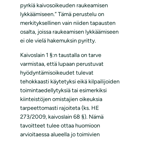
pyrkiä kaivosoikeuden raukeamisen
lykkäämiseen.” Tämä perustelu on
merkityksellinen vain niiden tapausten
osalta, joissa raukeamisen lykkäämiseen
ei ole vielä hakemuksin pyritty.
Kaivoslain 1 §:n taustalla on tarve
varmistaa, että lupaan perustuvat
hyödyntämisoikeudet tulevat
tehokkaasti käytetyksi eikä kilpailijoiden
toimintaedellytyksiä tai esimerkiksi
kiinteistöjen omistajien oikeuksia
tarpeettomasti rajoiteta (ks. HE
273/2009, kaivoslain 68 §). Nämä
tavoitteet tulee ottaa huomioon
arvioitaessa alueella jo toimivien