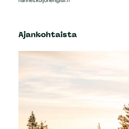
hannes.koljonen@sll.fi
Ajankohtaista