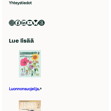
Yhteystiedot
Luonnonsuojeluliitto Instagramissa
Luonnonsuojeluliitto Facebookissa
Luonnonsuojeluliitto LinkedInissä
Luonnonsuojeluliiton YouTube-kanava
Luonnonsuojeluliitto Blueskyssa
Luonnonsuojeluliitto Threadsissa
Lue lisää
Luonnonsuojelija