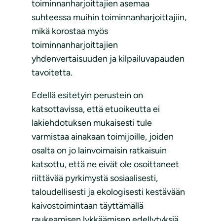
toiminnanharjoittajien asemaa
suhteessa muihin toiminnanharjoittajiin,
mikä korostaa myös
toiminnanharjoittajien
yhdenvertaisuuden ja kilpailuvapauden
tavoitetta.
Edellä esitetyin perustein on
katsottavissa, että etuoikeutta ei
lakiehdotuksen mukaisesti tule
varmistaa ainakaan toimijoille, joiden
osalta on jo lainvoimaisin ratkaisuin
katsottu, että ne eivät ole osoittaneet
riittävää pyrkimystä sosiaalisesti,
taloudellisesti ja ekologisesti kestävään
kaivostoimintaan täyttämällä
raukeamisen lykkäämisen edellytyksiä