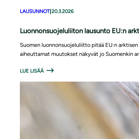
|
LAUSUNNOT
20.3.2026
Luonnonsuojeluliiton lausunto EU:n arkti
Suomen luonnonsuojeluliitto pitää EU:n arktisen
aiheuttamat muutokset näkyvät jo Suomenkin arkti
LUE LISÄÄ