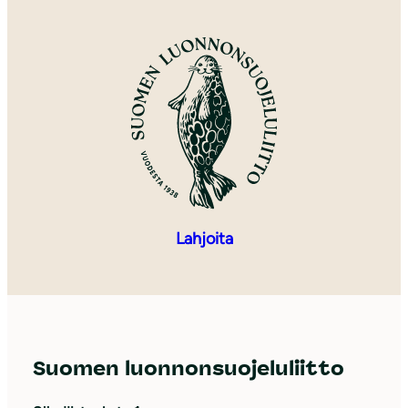
Lahjoita
Suomen luonnonsuojeluliitto