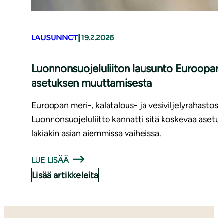
|
LAUSUNNOT
19.2.2026
Luonnonsuojeluliiton lausunto Euroopan 
asetuksen muuttamisesta
Euroopan meri-, kalatalous- ja vesiviljelyrahastosta
Luonnonsuojeluliitto kannatti sitä koskevaa aset
lakiakin asian aiemmissa vaiheissa.
LUE LISÄÄ
Lisää artikkeleita