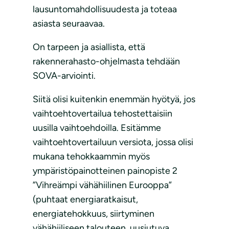
lausuntomahdollisuudesta ja toteaa
asiasta seuraavaa.
On tarpeen ja asiallista, että
rakennerahasto-ohjelmasta tehdään
SOVA-arviointi.
Siitä olisi kuitenkin enemmän hyötyä, jos
vaihtoehtovertailua tehostettaisiin
uusilla vaihtoehdoilla. Esitämme
vaihtoehtovertailuun versiota, jossa olisi
mukana tehokkaammin myös
ympäristöpainotteinen painopiste 2
”Vihreämpi vähähiilinen Eurooppa”
(puhtaat energiaratkaisut,
energiatehokkuus, siirtyminen
vähähiiliseen talouteen, uusiutuva