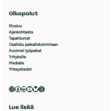
Oikopolut
Etusivu
Ajankohtaista
Tapahtumat
Osallistu paikallistoimintaan
Avoimet työpaikat
Yrityksille
Medialle
Yhteystiedot
Luonnonsuojeluliitto Instagramissa
Luonnonsuojeluliitto Facebookissa
Luonnonsuojeluliitto LinkedInissä
Luonnonsuojeluliiton YouTube-kanava
Luonnonsuojeluliitto Blueskyssa
Luonnonsuojeluliitto Threadsissa
Lue lisää