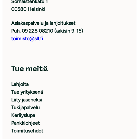
Sörnäistenkatu 1
00580 Helsinki
Asiakaspalvelu ja lahjoitukset
Puh. 09 228 08210 (arkisin 9-15)
toimisto@sll.fi
Tue meitä
Lahjoita
Tue yrityksenä
Liity jäseneksi
Tukijapalvelu
Keräyslupa
Pankkiohjeet
Toimitusehdot