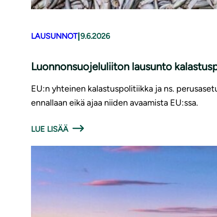
|
LAUSUNNOT
9.6.2026
Luonnonsuojeluliiton lausunto kalastusp
EU:n yhteinen kalastuspolitiikka ja ns. perusaset
ennallaan eikä ajaa niiden avaamista EU:ssa.
LUE LISÄÄ