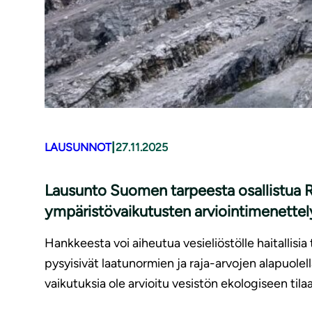
|
LAUSUNNOT
27.11.2025
Lausunto Suomen tarpeesta osallistua R
ympäristövaikutusten arviointimenette
Hankkeesta voi aiheutua vesieliöstölle haitallisia 
pysyisivät laatunormien ja raja-arvojen alapuolell
vaikutuksia ole arvioitu vesistön ekologiseen tila