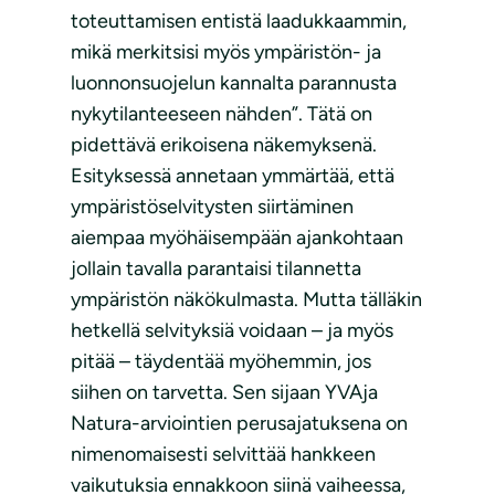
toteuttamisen entistä laadukkaammin,
mikä merkitsisi myös ympäristön- ja
luonnonsuojelun kannalta parannusta
nykytilanteeseen nähden”. Tätä on
pidettävä erikoisena näkemyksenä.
Esityksessä annetaan ymmärtää, että
ympäristöselvitysten siirtäminen
aiempaa myöhäisempään ajankohtaan
jollain tavalla parantaisi tilannetta
ympäristön näkökulmasta. Mutta tälläkin
hetkellä selvityksiä voidaan – ja myös
pitää – täydentää myöhemmin, jos
siihen on tarvetta. Sen sijaan YVAja
Natura-arviointien perusajatuksena on
nimenomaisesti selvittää hankkeen
vaikutuksia ennakkoon siinä vaiheessa,