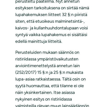
perusteltu päätelmä. Nyt annetun
esityksen tarkoituksena on siirtää nämä
lupahakemuksen liitteet 32 §:n piiristä
siten, että etuoikeus malminetsintä-,
kaivos- ja kullanhuuhdontalupaan voisi
syntyä vaikka lupahakemus ei sisältäisi
edellä mainittuja liitteitä.
Perusteluiden mukaan säännös on
ristiriidassa ympäristövaikutusten
arviointimenettelystä annetun lain
(252/2017) 15 §:n ja 25 §:n mukaista
lupa-asiaa ratkaistaessa. Tältä osin on
syytä huomauttaa, että tilanne ei ole
näin yksinkertainen. Itse asiassa
nykyinen esitys on ristiriidassa
valmisteilla olevan muun lainsäädännön