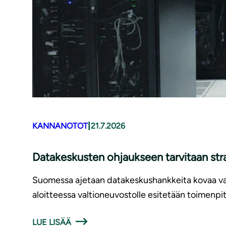
|
KANNANOTOT
21.7.2026
Datakeskusten ohjaukseen tarvitaan str
Suomessa ajetaan datakeskushankkeita kovaa vauh
aloitteessa valtioneuvostolle esitetään toimenpite
LUE LISÄÄ