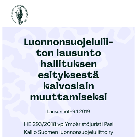
S
i
Etusivu
|
Ajankohtaista
|
Luon­non­suo­je­lu­lii­ton lausunto hallituksen esityksestä kaivoslain muuttamiseksi
i
r
Luon­non­suo­je­lu­lii­
r
y
ton lausunto
s
hallituksen
i
esityksestä
s
ä
kaivoslain
l
muuttamiseksi
t
ö
Lausunnot
–
9.1.2019
ö
HE 293/2018 vp Ympäristöjuristi Pasi
n
Kallio Suomen luonnonsuojeluliitto ry