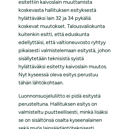
esitettiin kaivoslain muuttamista
koskevasta hallituksen esityksestä
hylättäväksi lain 32 ja 34 pykäliä
koskevat muutokset. Talousvaliokunta
kuitenkin esitti, että eduskunta
edellyttäisi, että valtioneuvosto ryhtyy
pikaisesti valmistelemaan esitystä, johon
sisällytetään teknisistä syistä
hylättäväksi esitetty kaivoslain muutos.
Nyt kyseessä oleva esitys perustuu
tähän lähtökohtaan.
Luonnonsuojeluliitto ei pidä esitystä
perusteltuna. Hallituksen esitys on
valmisteltu puutteellisesti, minkä lisäksi
se on sisältönsä osalta kyseenalainen
sekä myös lainsäädäntöteknisesti