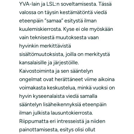
YVA-lain ja LSL:n soveltamisesta. Tässä
valossa on täysin kestämätöntä viedä
eteenpäin ”samaa” esitystä ilman
kuulemiskierrosta. Kyse ei ole myöskään
vain teknisestä muutoksesta vaan
hyvinkin merkittävistä
sisältömuutoksista, joilla on merkitystä
kansalaisille ja järjestöille.
Kaivostoiminta ja sen sääntelyn
ongelmat ovat herättäneet viime aikoina
voimakasta keskustelua, minkä vuoksi on
hyvin kyseenalaista viedä samalla
sääntelyn lisäheikennyksiä eteenpäin
ilman julkista lausuntokierrosta.
Riippumatta eri intresseistä ja niiden
painottamisesta, esitys olisi ollut