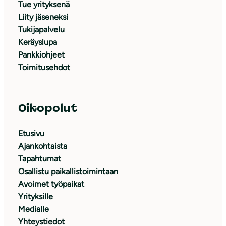
Tue yrityksenä
Liity jäseneksi
Tukijapalvelu
Keräyslupa
Pankkiohjeet
Toimitusehdot
Oikopolut
Etusivu
Ajankohtaista
Tapahtumat
Osallistu paikallistoimintaan
Avoimet työpaikat
Yrityksille
Medialle
Yhteystiedot