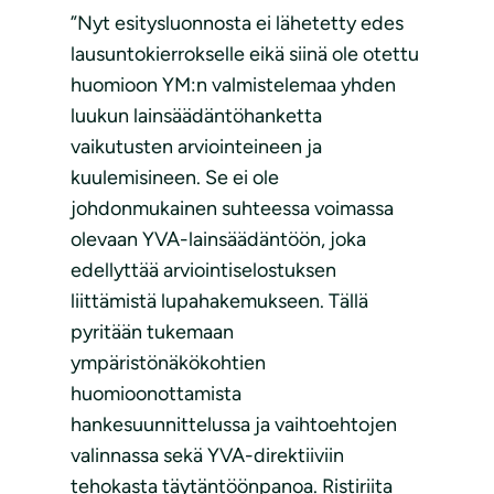
”Nyt esitysluonnosta ei lähetetty edes
lausuntokierrokselle eikä siinä ole otettu
huomioon YM:n valmistelemaa yhden
luukun lainsäädäntöhanketta
vaikutusten arviointeineen ja
kuulemisineen. Se ei ole
johdonmukainen suhteessa voimassa
olevaan YVA-lainsäädäntöön, joka
edellyttää arviointiselostuksen
liittämistä lupahakemukseen. Tällä
pyritään tukemaan
ympäristönäkökohtien
huomioonottamista
hankesuunnittelussa ja vaihtoehtojen
valinnassa sekä YVA-direktiiviin
tehokasta täytäntöönpanoa. Ristiriita