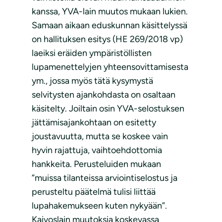
kanssa, YVA-lain muutos mukaan lukien.
Samaan aikaan eduskunnan käsittelyssä
on hallituksen esitys (HE 269/2018 vp)
laeiksi eräiden ympäristöllisten
lupamenettelyjen yhteensovittamisesta
ym., jossa myös tätä kysymystä
selvitysten ajankohdasta on osaltaan
käsitelty. Joiltain osin YVA-selostuksen
jättämisajankohtaan on esitetty
joustavuutta, mutta se koskee vain
hyvin rajattuja, vaihtoehdottomia
hankkeita. Perusteluiden mukaan
”muissa tilanteissa arviointiselostus ja
perusteltu päätelmä tulisi liittää
lupahakemukseen kuten nykyään”.
Kaivoslain muutoksia koskevassa