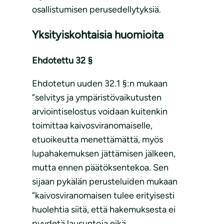
osallistumisen perusedellytyksiä.
Yksityiskohtaisia huomioita
Ehdotettu 32 §
Ehdotetun uuden 32.1 §:n mukaan
”selvitys ja ympäristövaikutusten
arviointiselostus voidaan kuitenkin
toimittaa kaivosviranomaiselle,
etuoikeutta menettämättä, myös
lupahakemuksen jättämisen jälkeen,
mutta ennen päätöksentekoa. Sen
sijaan pykälän perusteluiden mukaan
”kaivosviranomaisen tulee erityisesti
huolehtia siitä, että hakemuksesta ei
pyydetä lausuntoja eikä