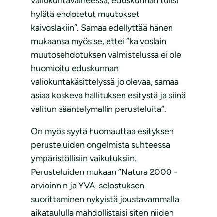
valiokuntavaiheessa, eduskunnan tulisi
hylätä ehdotetut muutokset
kaivoslakiin”. Samaa edellyttää hänen
mukaansa myös se, ettei ”kaivoslain
muutosehdotuksen valmistelussa ei ole
huomioitu eduskunnan
valiokuntakäsittelyssä jo olevaa, samaa
asiaa koskeva hallituksen esitystä ja siinä
valitun sääntelymallin perusteluita”.
On myös syytä huomauttaa esityksen
perusteluiden ongelmista suhteessa
ympäristöllisiin vaikutuksiin.
Perusteluiden mukaan ”Natura 2000 -
arvioinnin ja YVA-selostuksen
suorittaminen nykyistä joustavammalla
aikataululla mahdollistaisi siten niiden