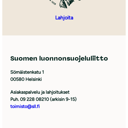
Lahjoita
Suomen luonnonsuojeluliitto
Sörnäistenkatu 1
00580 Helsinki
Asiakaspalvelu ja lahjoitukset
Puh. 09 228 08210 (arkisin 9-15)
toimisto@sll.fi