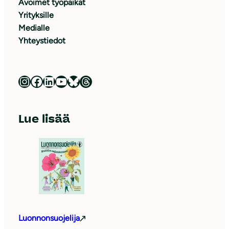
Avoimet työpaikat
Yrityksille
Medialle
Yhteystiedot
Luonnonsuojeluliitto Instagramissa
Luonnonsuojeluliitto Facebookissa
Luonnonsuojeluliitto LinkedInissä
Luonnonsuojeluliiton YouTube-kanava
Luonnonsuojeluliitto Blueskyssa
Luonnonsuojeluliitto Threadsissa
Lue lisää
Luonnonsuojelija