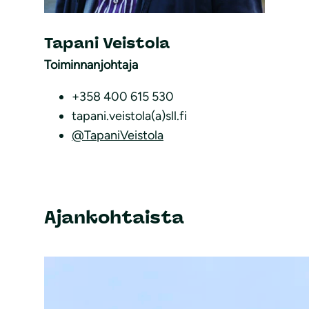
Tapani Veistola
Toiminnanjohtaja
+358 400 615 530
tapani.veistola(a)sll.fi
@TapaniVeistola
Ajankohtaista