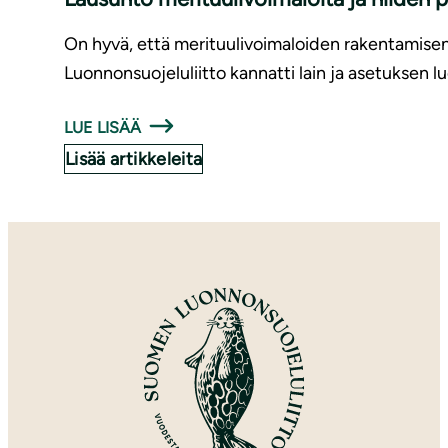
On hyvä, että merituulivoimaloiden rakentamise
Luonnonsuojeluliitto kannatti lain ja asetuksen l
LUE LISÄÄ
Lisää artikkeleita