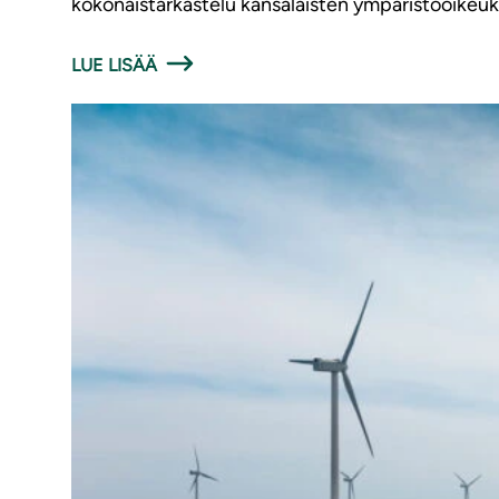
kokonaistarkastelu kansalaisten ympäristöoikeu
LUE LISÄÄ