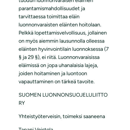
tuodun luonnonvaraisen eläimen
parantamismahdollisuudet ja
tarvittaessa toimittaa eläin
luonnonvaraisten eläinten hoitolaan.
Pelkkä lopettamisvelvollisuus, jollainen
on myös aiemmin lausunnolla olleessa
eläinten hyvinvointilain luonnoksessa (7
§ ja 29 §), ei riitä. Luonnonvaraisissa
eläimissä on jopa uhanalaisia lajeja,
joiden hoitaminen ja luontoon
vapauttaminen on tärkeä tavoite.
SUOMEN LUONNONSUOJELULIITTO
RY
Yhteistyöterveisin, toimeksi saaneena
Tapani Veistola