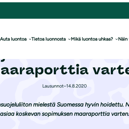
mmentteja PRTR-maaraporttia varten
Auta luontoa
Tietoa luonnosta
Mikä luontoa uhkaa?
Näin
­je­lu­lii­ton komm
aaraporttia vart
Lausunnot
–
14.8.2020
suojeluliiton mielestä Suomessa hyvin hoidettu. N
asiaa koskevan sopimuksen maaraporttia varten