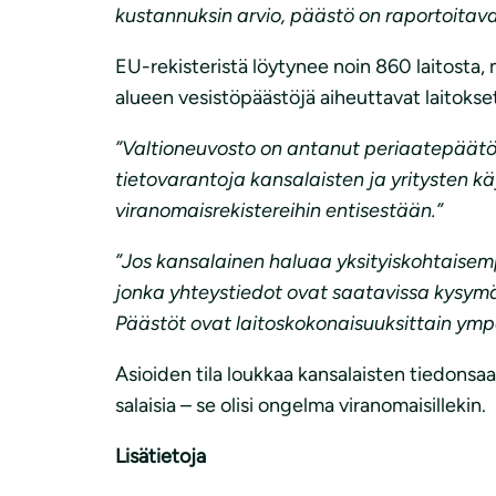
kustannuksin arvio, päästö on raportoitav
EU-rekisteristä löytynee noin 860 laitosta
alueen vesistöpäästöjä aiheuttavat laitokse
”Valtioneuvosto on antanut periaatepäätök
tietovarantoja kansalaisten ja yritysten k
viranomaisrekistereihin entisestään.”
”Jos kansalainen haluaa yksityiskohtaisempi
jonka yhteystiedot ovat saatavissa kysymäl
Päästöt ovat laitoskokonaisuuksittain ympä
Asioiden tila loukkaa kansalaisten tiedonsaan
salaisia – se olisi ongelma viranomaisillekin.
Lisätietoja