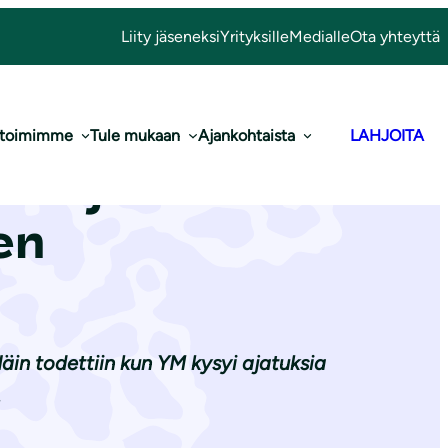
Liity jäseneksi
Yrityksille
Medialle
Ota yhteyttä
 toimimme
Tule mukaan
Ajankohtaista
LAHJOITA
entteja PRTR-
en
äin todettiin kun YM kysyi ajatuksia
.