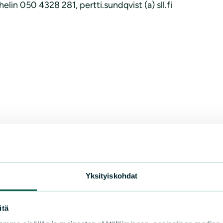
helin 050 4328 281, pertti.sundqvist (a) sll.fi
Yksityiskohdat
itä