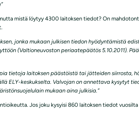
a”
, mutta mistä löytyy 4300 laitoksen tiedot? On mahdotont
t.
sen, jonka mukaan julkisen tiedon hyödyntämistä edist
äyttöön (Valtioneuvoston periaatepäätös 5.10.2011). Pä
a tietoja laitoksen päästöistä tai jätteiden siirrosta, h
lä ELY-keskukselta. Valvojan on annettava kysytyt tiedot
ristönsuojelulain mukaan aina julkisia.”
tioikeutta. Jos joku kysyisi 860 laitoksen tiedot vuosilta