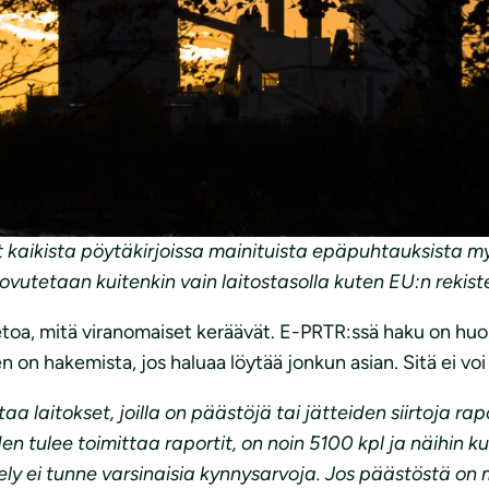
8985/2020
araporttia varten
erit täyttävää kansallista rekisteriä, sillä tiedot löytyvä
ista kerätään yksityiskohtaisemmin mitä pöytäkirja edell
 kaikista pöytäkirjoissa mainituista epäpuhtauksista my
luovutetaan kuitenkin vain laitostasolla kuten EU:n rekiste
tietoa, mitä viranomaiset keräävät. E-PRTR:ssä haku on huon
n on hakemista, jos haluaa löytää jonkun asian. Sitä ei voi
 laitokset, joilla on päästöjä tai jätteiden siirtoja rap
oiden tulee toimittaa raportit, on noin 5100 kpl ja näihin
ely ei tunne varsinaisia kynnysarvoja. Jos päästöstä on 