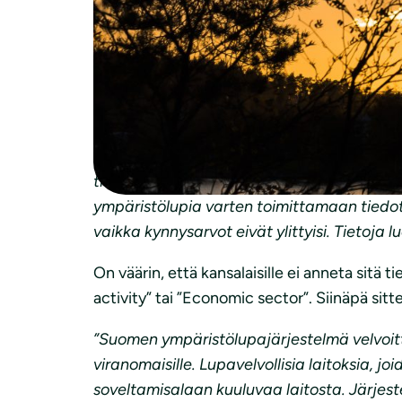
Ympäristöministeriölle
Viitaten kommenttipyyntöönne VN/
Luonnonsuojeluliiton kommentteja PRTR-ma
”Suomessa ei ole erillistä pöytäkirjan krite
tietoja epäpuhtauksien päästöistä ja siirro
ympäristölupia varten toimittamaan tiedot
vaikka kynnysarvot eivät ylittyisi. Tietoja 
On väärin, että kansalaisille ei anneta sitä 
activity” tai ”Economic sector”. Siinäpä sitte
”Suomen ympäristölupajärjestelmä velvoittaa
viranomaisille. Lupavelvollisia laitoksia, j
soveltamisalaan kuuluvaa laitosta. Järjest