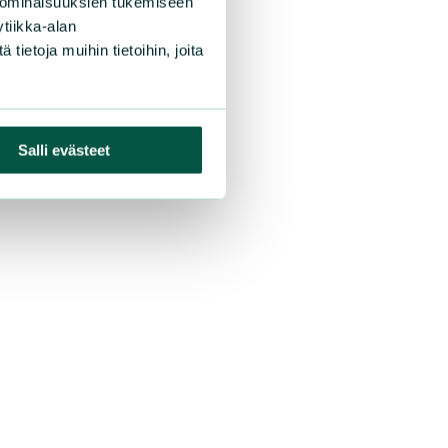
 ominaisuuksien tukemiseen
tiikka-alan
ietoja muihin tietoihin, joita
Salli evästeet